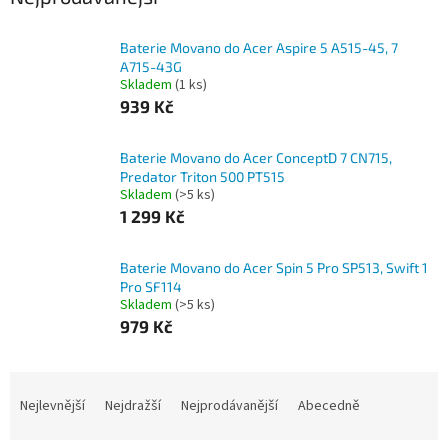
Baterie Movano do Acer Aspire 5 A515-45, 7
A715-43G
Skladem
(1 ks)
939 Kč
Baterie Movano do Acer ConceptD 7 CN715,
Predator Triton 500 PT515
Skladem
(>5 ks)
1 299 Kč
Baterie Movano do Acer Spin 5 Pro SP513, Swift 1
Pro SF114
Skladem
(>5 ks)
979 Kč
Ř
a
Nejlevnější
Nejdražší
Nejprodávanější
Abecedně
z