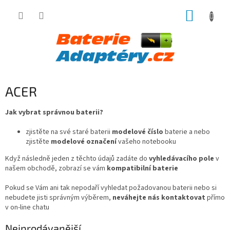
Přejít
NÁKUP
na
obsah
KOŠÍK
ACER
Jak vybrat správnou baterii?
zjistěte na své staré baterii
modelové číslo
baterie a nebo
zjistěte
modelové označení
vašeho notebooku
Když následně jeden z těchto údajů zadáte do
vyhledávacího pole
v
našem obchodě, zobrazí se vám
kompatibilní baterie
Pokud se Vám ani tak nepodaří vyhledat požadovanou baterii nebo si
nebudete jisti správným výběrem,
neváhejte nás kontaktovat
přímo
v on-line chatu
Nejprodávanější