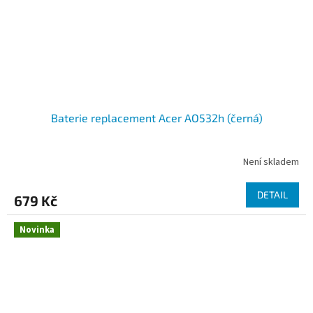
Baterie replacement Acer AO532h (černá)
Není skladem
DETAIL
679 Kč
Novinka