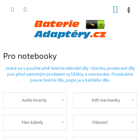
Přejít
NÁKUP
na
obsah
KOŠÍK
Pro notebooky
Jedná se o použité plně funkční náhradní díly. Všechny prodávané díly
jsou před samotným prodejem vyčištěny a otestovány. Prodáváme
pouze funkční díly, popis je u každého dílu.
Audio boardy
DVD mechaniky
Flex kabely
Chlazení