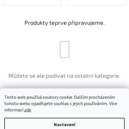
Produkty teprve připravujeme.
Můžete se ale podívat na ostatní kategorie.
ZPĚT DO OBCHODU
Tento web používá soubory cookie. Dalším procházením
tohoto webu vyjadřujete souhlas s jejich používáním.. Více
informací
zde
.
Z
á
Nastavení
Vytvořil Shoptet
p