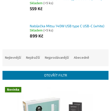
Skladem
(>5 ks)
559 Kč
Nabíječka Mitsu 140W USB type C USB-C (white)
Skladem
(>5 ks)
899 Kč
Ř
a
Nejlevnější
Nejdražší
Nejprodávanější
Abecedně
z
e
n
OTEVŘÍT FILTR
í
p
V
r
Novinka
ý
o
p
d
i
u
s