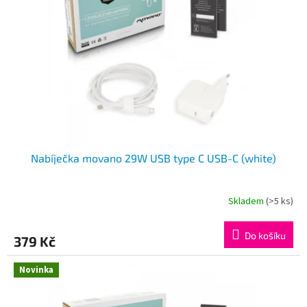
k
p
t
r
ů
o
d
u
k
t
ů
Nabíječka movano 29W USB type C USB-C (white)
Skladem
(>5 ks)
Do košíku
379 Kč
Novinka