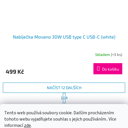
Nabíječka Movano 30W USB type C USB-C (white)
Skladem
(>5 ks)
Do košíku
499 Kč
NAČÍST 12 DALŠÍCH
S
1
4
t
O
r
41
položek celkem
v
á
Tento web používá soubory cookie. Dalším procházením
l
NAHORU
n
tohoto webu vyjadřujete souhlas s jejich používáním.. Více
á
k
d
o
informací
zde
.