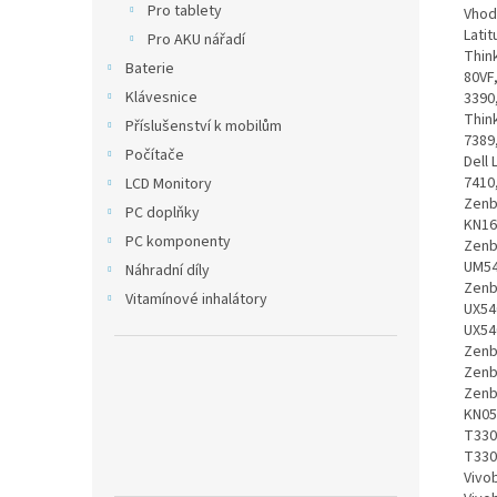
Pro tablety
Vhodná pro: Dell XPS 12 (9250), Dell XPS 13, Dell Latitude 5285, Dell Latitude 5289, Dell Latitude 7370, Lenovo Miix 720, Lenovo Thinkpad E480, Lenovo Thinkpad E580, Lenovo Thinkpad X1 TABLET, Lenovo Thinkpad X280, Lenovo Yoga 910, Lenovo Yoga 910-13IKB 80VF, Dell Latitude 12 RUGGED EXTREME 7212, Dell Latitude 7275, Dell XPS 9380, Dell Latitude 3390, Dell Latitude 7280, Dell Latitude 7390, Dell Latitude 7480, Dell Latitude 7490, Lenovo Thinkpad YOGA X380, Dell Latitude 5290, Dell Latitude 5490, Dell Latitude 5590, Dell Latitude 7389, Dell VENUE 10 PRO 5056, Dell XPS 13 (9300), Dell XPS 1
Pro AKU nářadí
Baterie
Klávesnice
Příslušenství k mobilům
Počítače
LCD Monitory
PC doplňky
PC komponenty
Náhradní díly
Vitamínové inhalátory