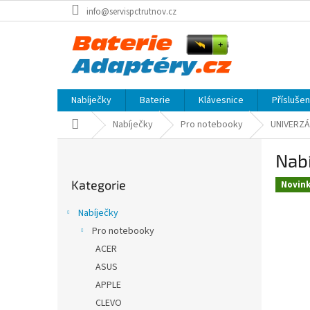
Přejít
info@servispctrutnov.cz
na
obsah
Nabíječky
Baterie
Klávesnice
Přísluše
Domů
Nabíječky
Pro notebooky
UNIVERZÁ
P
Nabí
o
Přeskočit
s
Kategorie
kategorie
Novin
t
r
Nabíječky
a
Pro notebooky
n
ACER
n
í
ASUS
p
APPLE
a
CLEVO