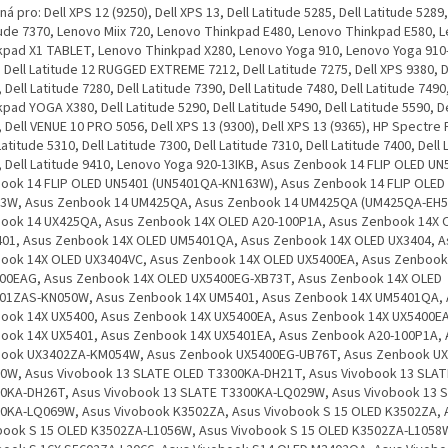
3 (9365), HP Spectre PRO 13 G1, Dell Latitude 5310, Dell Latitude 7300, Dell Latitude 7310, Dell Latitude 7400, Dell Latitude 7410, Dell Latitude 9410, Lenovo Yoga 920-13IKB, Asus Zenbook 14 FLIP OLED UN5401, Asus Zenbook 14 FLIP OLED UN5401 (UN5401QA-KN163W), Asus Zenbook 14 FLIP OLED UN5401QA-KN163W, Asus Zenbook 14 UM425QA, Asus Zenbook 14 UM425QA (UM425QA-EH51), Asus Zenbook 14 UX425QA, Asus Zenbook 14X OLED A20-100P1A, Asus Zenbook 14X OLED UM5401, Asus Zenbook 14X OLED UM5401QA, Asus Zenbook 14X OLED UX3404, Asus Zenbook 14X OLED UX3404VC, Asus Zenbook 14X OLED UX5400EA, Asus Zenbook 14X OLED UX5400EAG, Asus Zenbook 14X OLED UX5400EG-XB73T, Asus Zenbook 14X OLED UX5401ZAS-KN050W, Asus Zenbook 14X UM5401, Asus Zenbook 14X UM5401QA, Asus Zenbook 14X UX5400, Asus Zenbook 14X UX5400EA, Asus Zenbook 14X UX5400EAG, Asus Zenbook 14X UX5401, Asus Zenbook 14X UX5401EA, Asus Zenbook A20-100P1A, Asus Zenbook UX3402ZA-KM054W, Asus Zenbook UX5400EG-UB76T, Asus Zenbook UX5401ZAS-KN050W, Asus Vivobook 13 SLATE OLED T3300KA-DH21T, Asus Vivobook 13 SLATE OLED T3300KA-DH26T, Asus Vivobook 13 SLATE T3300KA-LQ029W, Asus Vivobook 13 SLATE T3300KA-LQ069W, Asus Vivobook K3502ZA, Asus Vivobook S 15 OLED K3502ZA, Asus Vivobook S 15 OLED K3502ZA-L1056W, Asus Vivobook S 15 OLED K3502ZA-L1058W, Asus Vivobook S 16X S5602ZA-L2066, Asus Vivobook S14 OLED M3402QA, Asus Vivobook T3300KA, Asus Vivobook T3300KA-DH21T, Asus Rog G15, Asus ROG Zephyrus DUO 16 GX650, Asus ROG Zephyrus DUO 16 GX650RS, Asus ROG Zephyrus DUO 16 X650RM, Asus ROG Flow X13, Asus ROG Flow X13 GV301, Asus ROG Flow X13 GV301Q, Asus ROG Flow X13 GV301QC, Asus ROG Flow X13 GV301QH-K6005T, Asus ROG Flow X13 GV301R, Asus ROG Flow X13 GV301R-CLJ056W, Asus ROG Flow X13 GV301RA, Asus ROG Flow X13 GV301RA-LJ037W, Asus ROG Flow X13 GV301RC, Asus ROG Flow X13 GV301RC-LJ060W, Asus ROG Flow Z13, Asus ROG Flow Z13 GZ301, Asus ROG Flow Z13 GZ301Z, Asus ROG Flow Z13 GZ301ZC, Asus ROG Flow Z13 GZ301ZE, Dell Latitude 500, Dell Latitude 3380, Dell Latitude 5400, Dell Latitude 5500, Dell Latitude 7212, Dell Latitude 7289, Lenovo PAD5 PRO16, Lenovo Thinkpad R480, Lenovo Thinkpad S1-2018, Lenovo Thinkpad S2-2016, Lenovo Thinkpad S2-2017, Lenovo Thinkpad X1 TABLET 20JB002LUS, Lenovo Yoga 7 16IAH7, Lenovo Yoga 720, Lenovo Yoga SLIM 7 PRO 14IAP7, Lenovo Legion Y9000X, Lenovo ThinkBook 16 G4, Lenovo ThinkBook IAP-21EL0001KR, MSI Summit E16 FLIP A12UDT-041NEU, MSI Summit E16 FLIP A12UDT, MSI Summit E16FLIP A12UCT-028FR, MSI Summit E16FLIP A12UDT-041NEU, MSI Prestige 15 A12UD-010, Razer Blade Stealth GTX1650TI, Dell Latitude 11 5179, Dell Latitude 12 5289, Dell Latitude 13 7389 2-IN-1, Dell Latitude 13 7390, Dell Latitude 7410 (6RG8M), Dell Latitude 7410 (8WPHD), Dell Latitude 7410 (9DC9M), Dell Latitude 7410 (H1KN8), Dell Latitude 7410 (JKV5H), Dell Latitude 7410 (K7C9T), Dell Latitude 7410 (WT68M), Dell Venue 8 PRO 5855, HP Envy 17-CR0028NF, HP Envy 17-CR0055NG (72X91EA), HP Envy 17-CR0057NG (72X22EA), HP Envy 17-CR0075NG (72W71EA), HP Envy 17-CR0079NG (72W72EA), HP Envy 17-CR0150ND, HP Envy 17-CR0155NG (76R43EA), HP Envy 17-CR0176NG, HP Envy 17-CR0230ND, HP Envy 17-CR0275ND, HP Envy 17-CR0295ND, HP Envy 17-CR0375NG (741N2EA), HP Envy 17-CR0474NG, HP Envy 17-CR0503NA, HP Envy 17-CR0675ND, HP Envy 17-CR0755NG (6J9J3EA), HP Envy 17-CR0774NG (6J9J4EA), HP Envy 17-CR0775ND, HP Envy 17-CR0775NG (6Z7H7EA), HP Envy 17-CR0776NG (6J9J5EA), HP Envy 17-CR0778NG (6J9J6EA), HP Envy 17-CR0875ND, HP Envy 17-CR0970ND, HP Envy 17-CR0975ND, HP Envy 17-CR0980ND, Lenovo Yoga SLIM 7 14IIL05, Lenovo Yoga SLIM 7 14IIL05 (82A1007TMB), Lenovo Yoga SLIM 7 14IIL05 (82A10089MH), Lenovo Yoga SLIM 7 14IIL05 (82A10091MH), Lenovo Yoga SLIM 7 14IIL05 (82A10092MH), Lenovo Yoga SLIM 7 14IIL05 (82A100D1MH), Lenovo Yoga SLIM 7 14IIL05 (82A100DEMB), Lenovo Yoga SLIM 7 14IIL05 (82A100DGMH), Lenovo Yoga SLIM 7 14IIL05 (82A100DHMH), Lenovo Yoga SLIM 7 14IIL05 (82A100DKMH), Lenovo Yoga SLIM 7 14IIL05 (82A100DLMH), Lenovo Yoga SLIM 7 14IIL05 (82A100DMMH), Lenovo Yoga SLIM 7 14IIL05 (82A100DNMH), Lenovo Yoga SLIM 7 14IIL05 (82A100DPMH), Lenovo Yoga SLIM 7 14IIL05 (82A100E6MB), Lenovo Yoga SLIM 7 15IIL05, Lenovo Yoga SLIM 7 15IIL05 (82AA0013GE), Lenovo Yoga SLIM 7 15IIL05 (82AA0014GE), Lenovo Yoga SLIM 7 15IIL05 (82AA0017GE), Lenovo Yoga SLIM 7 15IIL05 (82AA001BCK), Lenovo Yoga SLIM 7 15IIL05 (82AA001MGE), Lenovo Yoga SLIM 7 15IIL05 (82AA0028MH), Lenovo Yoga SLIM 7 15IIL05 (82AA002QGE), Lenovo Yoga SLIM 7 15IIL05 (82AA0031GE), MSI Prestige 14 A10M, MSI Prestige 14 A10M-460, MSI Prestige 14 A10M-607FR, Acer Swift X SFX14-41G, Acer Swift X SFX14-41G-1RS6, Acer Swift X SFX14-41G-R0FB, Acer Swift X SFX14-41G-R1GH, Acer Swift X SFX14-41G-R1YX, Acer Swift X SFX14-41G-R6J5, Acer Swift X SFX14-41G-R6ZL, Acer Swift X SFX14-41G-R75H, Acer Swift X SFX14-41G-R7RV, Acer Swift X SFX14-41G-R85P, Acer Swift X SFX14-41G-R8AJ, Acer Swift X SFX14-41G-R8CE, Apple MacBook Pro 15 A1990, Apple MacBook Pro 15 A1990 (MID 2018), Apple MacBook Pro 15 A1990 (MID 2019), Asus Vivobook S 14 OLED M3402Q, Asus Vivobook S 14 OLED M3402QA, Asus Vivobook S 14 OLED M3402QA-KM012W, Asus Vivobook S 14 OLED M3402QA-KM013W, Asus Vivobook S 14 OLED M3402QA-KM071W, Asus Vivobook S 14 OLED M3402QA-KM107W, Asus Vivobook S 14 OLED M3402QA-KM116, Asus Vivobook S 14 OLED M3402QA-KM522W, Asus Vivobook S 14 OLED M3402QA-KM731W, Asus Vivobook S 14X OLED S5402Z, Asus Vivobook S 14X OLED S5402ZA, Asus Vivobook S 14X OLED S5402ZA-DB51, Asus Vivobook S 14X OLED S5402ZA-IS74, Asus Vivobook S 14X OLED S5402ZA-M9020W, Asus Vivobook S 14X OLED S5402ZA-M9050WS, Asus Vivobook S 14X OLED S5402ZA-M9058W, Asus Vivobook S 14X OLED S5402ZA-M9065W, Asus Vivobook S 14X OLED S5402ZA-M9066W, Asus Vivobook S 14X OLED S5402ZA-M9077W, Asus Vivobook S 14X OLED S5402ZA-M9101W, Asus Vivobook S 14X OLED S5402ZA-M9189WS, Asus Vivobook S 14X OLED S5402ZA-M9501WS, Asus Vivobook S 14X OLED S5402ZA-M9701WS, Asus Vivobook S 16X M5602Q, Asus Vivobook S 16X M5602QA, Asus Vivobook S 16X M5602QA-KV009W, Asus Vivobook S 16X M5602QA-KV087, Asus Vivobook S 16X M5602QA-KV090, Asus Vivobook S 16X M5602QA-KV102W, Asus Vivobook S 16X M5602QA-KV103X, Asus Vivobook S 16X M5602QA-KV104W, Asus Vivobook S 16X M5602QA-KV105W, Asus Vivobook S 16X M5602QA-KV119, Asus Vivobook S 16X M5602QA-KV120, Asus Vivobook S 16X M5602QA-KV121, Asus Vivobook S 16X M5602QA-L2117, Asus Vivobook S 16X M5602QA-MB092, Asus Vivobook S 16X M5602QA-MB128, Asus Vivobook S 16X M5602QA-MB95, Asus Vivobook S15 M3502Q, Asus Vivobook S15 M3502QA, Asus Vivobook S15 M3502QA-BQ088W, Asus Vivobook S15 M3502QA-MA001, Asus Vivobook S15 M3502QA-MA011W, Asus Vivobook S15 M3502QA-MA013W, Asus Vivobook S15 M3502QA-MA015W, Asus Vivobook S15 M3502QA-MA048W, Asus Vivobook S15 M3502QA-MA103W, Asus Vivobook S15 M3502QA-MA117, Asus Vivobook S15 M3502QA-MA142, Asus Vivobook S15 M3502QA-MA228, Asus Vivobook S15 M3502QA-MA522W, Asus Vivobook S15 M3502QA-MA732W, Asus ExpertBook B5 B5602CBA, Asus ExpertBook B5 B5602CBA-MB0220X, Asus ExpertBook B5 B5602CBA-MB0221X, Asus ExpertBook B5 B5602CBA-MB0222X, Asus ExpertBook B5 B5602CBA-MB0223X, Asus ExpertBook B5 B5602CBA-MB0267X, Asus ExpertBook B5 B5602CBN, Asus ExpertBook B5 FLIP B5602FBA, Asus ExpertBook B5 FLIP B5602FBA-MG0059X, Asus ExpertBook B5 FLIP B5602FBN, Dell Latitude 13 7300, Dell Latitude 13 7300 (6HH99), Dell Latitude 13 7300 (K3WG6), Dell Latitude 13 7300 (V238G), Dell Latitude 13 7370, Dell Latitude 13 7370 (513F1), Dell Latitude 13 7370 (JYCDW), Dell Latitude 14 9410, Dell Latitude 14 9410 (40DHN), Dell Latitude 14 9410 (C6RC2), Dell Latitude 15 5521, Dell Latitude 15 9510, Dell Latitude 15 9510 (16X54), Dell Latitude 15 9510 (6HN1M), Dell Latitude 15 9510 (MP76T), Dell Latitude 15 9510 (YRRY3), Dell Latitude 5430, Dell Latitude 5430 (1WNM8), Dell Latitude 5430 (4GF10), Dell Latitude 5430 (51PWX), Dell Latitude 5430 (CD2XC), Dell Latitude 5430 (H7NMH), Dell Latitude 5430 (HGJ9X), Dell Latitude 5430 (J7X68), Dell Latitude 5430 (N0M6K), Dell Latitude 5430 (VTJ66), Dell Latitude 5430 RUGGED, Dell Latitude 7310 (CT7X0), Dell Latitude 7330 RUGGED EXTREME, Dell Latitude 9410 (HXFHT), Dell Latitude 9410 (JNMWD), Dell Latitude 9410 (P20MK), Dell Precision 15 3570, Dell Precision 15 3570 (16RPK), Dell Precision 15 3570 (2WFFN), Dell Precision 15 3570 (6M9N5), Dell Precision 15 3570 (DPGPF), Dell Precision 15 3570 (G3RW9), Dell Precision 15 3570 (RF0WD), Dell Precision 15 3570 (XCW71), Dell Precision 15 3570 (Y7546), Dell Precision 3570, Fujitsu Siemens Lifebook U7411, Fujitsu Siemens Lifebook U9312, Fujitsu Siemens Lifebook U9312X, HP Pavilion PLUS 14-EH0060ND, HP Pavilion PLUS 14-EH0080ND, HP Pavilion PLUS 14-EH0085ND, HP Pavilion PLUS 14-EH0150ND, HP Pavilion PLUS 14-EH0155ND, HP Pavilion PLUS 14-EH0250ND, HP Pavilion PLUS 14-EH0255ND, HP Pavilion PLUS 14-EH0770ND, HP EliteBook Folio 1040 G4, HP Spectre 15-BL000NA X360, HP 