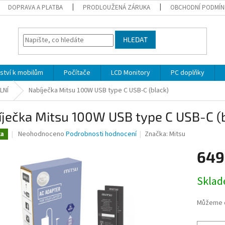
DOPRAVA A PLATBA
PRODLOUŽENÁ ZÁRUKA
OBCHODNÍ PODMÍN
HLEDAT
nství k mobilům
Počítače
LCD Monitory
PC doplňky
LNÍ
Nabíječka Mitsu 100W USB type C USB-C (black)
ječka Mitsu 100W USB type C USB-C (
Průměrné
Neohodnoceno
Podrobnosti hodnocení
Značka:
Mitsu
ka
hodnocení
produktu
649
je
0,0
Měrná
Skla
z
cena:
5
hvězdiček.
Můžeme d