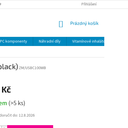
KY
PODMÍNKY OCHRANY OSOBNÍCH ÚDAJŮ
Přihlášení
VRÁCENÍ ZBOŽÍ VE 14 D
NÁKUPNÍ
Prázdný košík
KOŠÍK
PC komponenty
Náhradní díly
Vitamínové inhalátory
black)
ZM/USBC100WB
 Kč
dem
(>5 ks)
oručit do:
12.8.2026