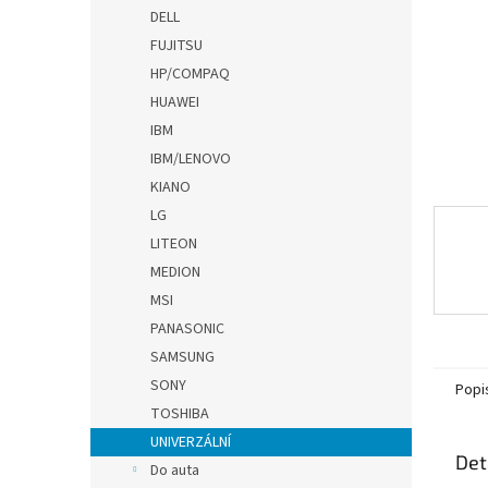
n
DELL
e
FUJITSU
l
HP/COMPAQ
HUAWEI
IBM
IBM/LENOVO
KIANO
LG
LITEON
MEDION
MSI
PANASONIC
SAMSUNG
SONY
Popi
TOSHIBA
UNIVERZÁLNÍ
Det
Do auta