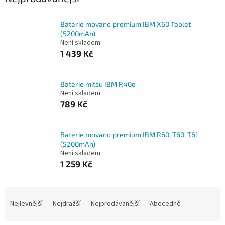
Baterie movano premium IBM X60 Tablet
(5200mAh)
Není skladem
1 439 Kč
Baterie mitsu IBM R40e
Není skladem
789 Kč
Baterie movano premium IBM R60, T60, T61
(5200mAh)
Není skladem
1 259 Kč
Ř
a
Nejlevnější
Nejdražší
Nejprodávanější
Abecedně
z