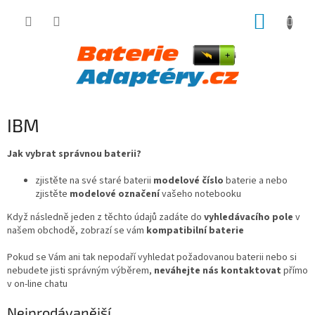
Přejít
NÁKUP
na
obsah
KOŠÍK
IBM
Jak vybrat správnou baterii?
zjistěte na své staré baterii
modelové číslo
baterie a nebo
zjistěte
modelové označení
vašeho notebooku
Když následně jeden z těchto údajů zadáte do
vyhledávacího pole
v
našem obchodě, zobrazí se vám
kompatibilní baterie
Pokud se Vám ani tak nepodaří vyhledat požadovanou baterii nebo si
nebudete jisti správným výběrem,
neváhejte nás kontaktovat
přímo
v on-line chatu
Nejprodávanější