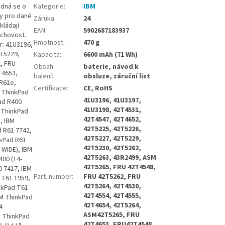
edná se o
Kategorie
:
IBM
ny pro dané
Záruka
:
24
kládají
EAN
:
5902687183937
uchovost.
Hmotnost
:
470 g
r: 41U3196,
2T5229,
Kapacita
:
6600 mAh (71 Wh)
, FRU
Obsah
baterie, návod k
T4653,
balení
:
obsluze, záruční list
R61e,
Certifikace
:
CE, RoHS
 ThinkPad
41U3196, 41U3197,
ad R400
41U3198, 42T4531,
M ThinkPad
42T4547, 42T4652,
, IBM
42T5225, 42T5226,
d R61 7742,
42T5227, 42T5229,
nkPad R61
42T5230, 42T5262,
 WIDE), IBM
42T5263, 43R2499, ASM
400 (14-
42T5265, FRU 42T4548,
0 7417, IBM
Part. number
:
FRU 42T5262, FRU
 T61 1959,
42T5264, 42T4530,
nkPad T61
42T4554, 42T4555,
BM ThinkPad
42T4654, 42T5264,
4
ASM42T5265, FRU
M ThinkPad
42T4653, FRU42T4548,