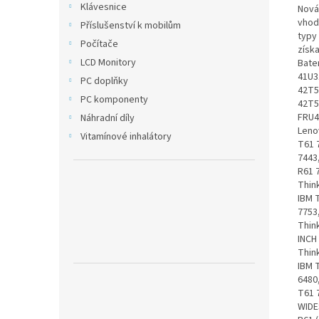
Klávesnice
Nová
vhodn
Příslušenství k mobilům
typy 
Počítače
získa
LCD Monitory
Bate
41U3
PC doplňky
42T5
PC komponenty
42T5
FRU4
Náhradní díly
Leno
Vitamínové inhalátory
T61 
7443
R61 
Thin
IBM 
7753
Thin
INCH
Thin
IBM 
6480
T61 
WIDE