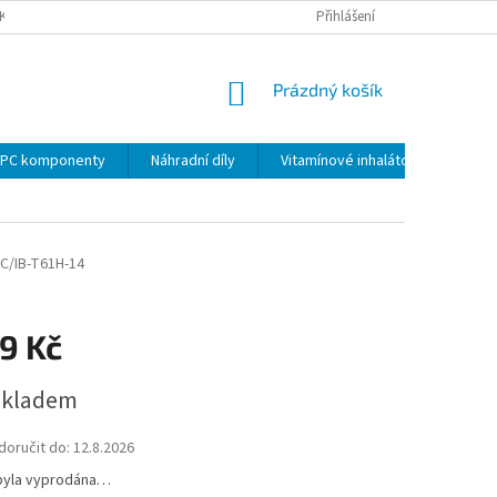
KY
PODMÍNKY OCHRANY OSOBNÍCH ÚDAJŮ
Přihlášení
VRÁCENÍ ZBOŽÍ VE 14 D
NÁKUPNÍ
Prázdný košík
KOŠÍK
PC komponenty
Náhradní díly
Vitamínové inhalátory
C/IB-T61H-14
9 Kč
skladem
oručit do:
12.8.2026
byla vyprodána…