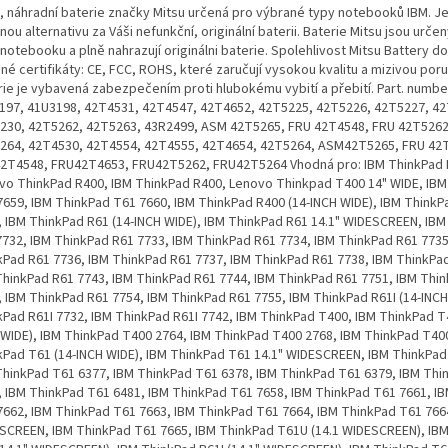
, náhradní baterie značky Mitsu určená pro výbrané typy notebooků IBM. J
ou alternativu za Váši nefunkční, originální baterii. Baterie Mitsu jsou urče
notebooku a plně nahrazují originálni baterie. Spolehlivost Mitsu Battery do
né certifikáty: CE, FCC, ROHS, které zaručují vysokou kvalitu a mizivou por
rie je vybavená zabezpečením proti hlubokému vybití a přebití. Part. numbe
197, 41U3198, 42T4531, 42T4547, 42T4652, 42T5225, 42T5226, 42T5227, 4
230, 42T5262, 42T5263, 43R2499, ASM 42T5265, FRU 42T4548, FRU 42T5262
264, 42T4530, 42T4554, 42T4555, 42T4654, 42T5264, ASM42T5265, FRU 42
2T4548, FRU42T4653, FRU42T5262, FRU42T5264 Vhodná pro: IBM ThinkPad 
vo ThinkPad R400, IBM ThinkPad R400, Lenovo Thinkpad T400 14" WIDE, IBM
7659, IBM ThinkPad T61 7660, IBM ThinkPad R400 (14-INCH WIDE), IBM ThinkP
, IBM ThinkPad R61 (14-INCH WIDE), IBM ThinkPad R61 14.1" WIDESCREEN, IB
7732, IBM ThinkPad R61 7733, IBM ThinkPad R61 7734, IBM ThinkPad R61 7735
kPad R61 7736, IBM ThinkPad R61 7737, IBM ThinkPad R61 7738, IBM ThinkPa
ThinkPad R61 7743, IBM ThinkPad R61 7744, IBM ThinkPad R61 7751, IBM Thi
, IBM ThinkPad R61 7754, IBM ThinkPad R61 7755, IBM ThinkPad R61I (14-INCH
kPad R61I 7732, IBM ThinkPad R61I 7742, IBM ThinkPad T400, IBM ThinkPad T
 WIDE), IBM ThinkPad T400 2764, IBM ThinkPad T400 2768, IBM ThinkPad T40
kPad T61 (14-INCH WIDE), IBM ThinkPad T61 14.1" WIDESCREEN, IBM ThinkPad
ThinkPad T61 6377, IBM ThinkPad T61 6378, IBM ThinkPad T61 6379, IBM Thi
, IBM ThinkPad T61 6481, IBM ThinkPad T61 7658, IBM ThinkPad T61 7661, I
7662, IBM ThinkPad T61 7663, IBM ThinkPad T61 7664, IBM ThinkPad T61 766
SCREEN, IBM ThinkPad T61 7665, IBM ThinkPad T61U (14.1 WIDESCREEN), IB