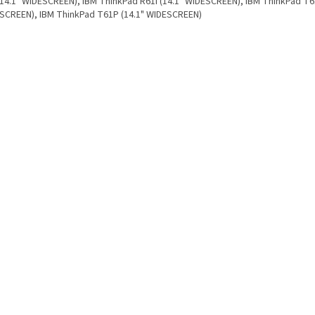
(14.1" WIDESCREEN), IBM ThinkPad R61I (14.1" WIDESCREEN), IBM ThinkPad T61
SCREEN), IBM ThinkPad T61P (14.1" WIDESCREEN)