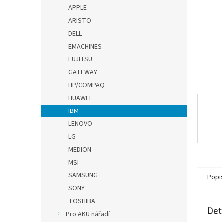
n
APPLE
e
ARISTO
l
DELL
EMACHINES
FUJITSU
GATEWAY
HP/COMPAQ
HUAWEI
IBM
LENOVO
LG
MEDION
MSI
SAMSUNG
Popi
SONY
TOSHIBA
Det
Pro AKU nářadí