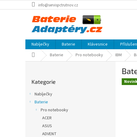
Přejít
info@servispctrutnov.cz
na
obsah
Nabíječky
Baterie
Klávesnice
Přísluše
Domů
Baterie
Pro notebooky
IBM
B
P
Bate
o
Přeskočit
s
Kategorie
kategorie
Novin
t
r
Nabíječky
a
Baterie
n
Pro notebooky
n
í
ACER
p
ASUS
a
ADVENT