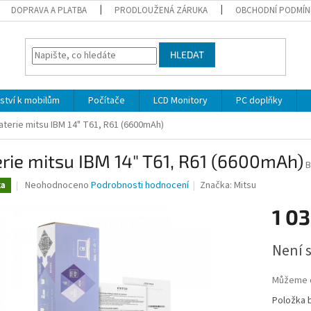
DOPRAVA A PLATBA
PRODLOUŽENÁ ZÁRUKA
OBCHODNÍ PODMÍN
HLEDAT
nství k mobilům
Počítače
LCD Monitory
PC doplňky
aterie mitsu IBM 14" T61, R61 (6600mAh)
rie mitsu IBM 14" T61, R61 (6600mAh)
B
Průměrné
Neohodnoceno
Podrobnosti hodnocení
Značka:
Mitsu
ka
hodnocení
produktu
1 03
je
0,0
Měrná
Není 
z
cena:
5
hvězdiček.
Můžeme d
Položka 