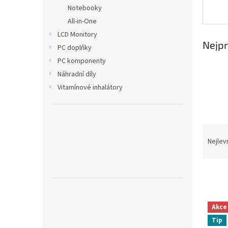
n
Notebooky
e
All-in-One
l
LCD Monitory
Nejpr
PC doplňky
PC komponenty
Náhradní díly
Vitamínové inhalátory
Ř
a
Nejlev
z
e
n
í
p
V
r
Akce
ý
o
Tip
p