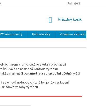
KY
PODMÍNKY OCHRANY OSOBNÍCH ÚDAJŮ
Přihlášení
VRÁCENÍ ZBOŽÍ VE 14 D
NÁKUPNÍ
Prázdný košík
KOŠÍK
PC komponenty
Náhradní díly
Vitamínové inhalátory
elkých firem v rámci celého světa a procházejí
mální kvalita a následná kontrola výrobku.
 takže mají
lepší parametry a zpracování
včetně vyšší
 se o nový notebook, který byl jen 1x vystavený.
né skladové zásoby výrobců.