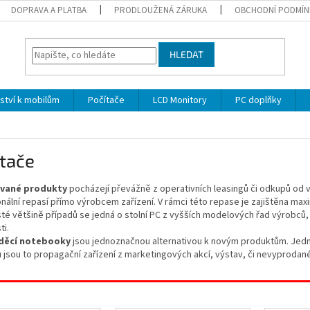
DOPRAVA A PLATBA
PRODLOUŽENÁ ZÁRUKA
OBCHODNÍ PODMÍN
HLEDAT
nství k mobilům
Počítače
LCD Monitory
PC doplňky
tače
vané produkty
pocházejí převážně z operativních leasingů či odkupů od v
nální repasí přímo výrobcem zařízení. V rámci této repase je zajištěna maxi
té většině případů se jedná o stolní PC z vyšších modelových řad výrobců,
ti.
děcí notebooky
jsou jednoznačnou alternativou k novým produktům. Jedná
 jsou to propagační zařízení z marketingových akcí, výstav, či nevyproda