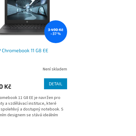
3 490 Kč
–37 %
P Chromebook 11 G8 EE
Není skladem
DETAIL
0 Kč
omebook 11 G8 EE je navržen pro
ty a vzdělávací instituce, které
í spolehlivý a dostupný notebook. S
ním designem se stává ideálním
níkem pro...
O
v