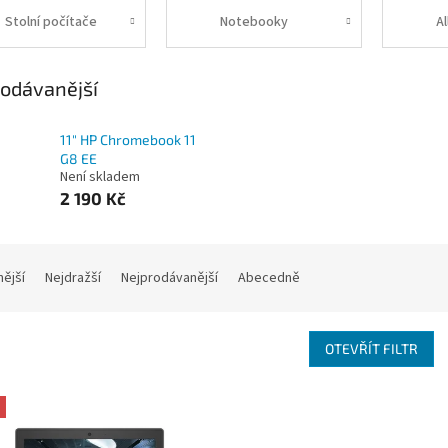
Stolní počítače
Notebooky
Al
odávanější
11" HP Chromebook 11
G8 EE
Není skladem
2 190 Kč
nější
Nejdražší
Nejprodávanější
Abecedně
OTEVŘÍT FILTR