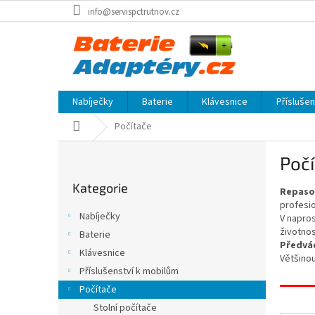
Přejít
info@servispctrutnov.cz
na
obsah
Nabíječky
Baterie
Klávesnice
Přísluše
Domů
Počítače
P
Počí
o
Přeskočit
s
Kategorie
kategorie
Repaso
t
profesio
r
Nabíječky
V napros
a
životnos
Baterie
n
Předvá
Klávesnice
n
Většinou
í
Příslušenství k mobilům
p
Počítače
a
Stolní počítače