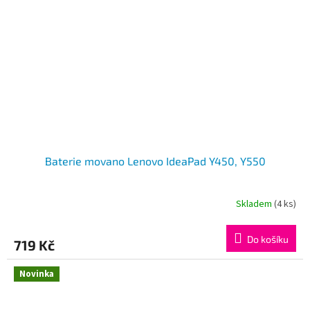
Baterie movano Lenovo IdeaPad Y450, Y550
Skladem
(4 ks)
Do košíku
719 Kč
Novinka