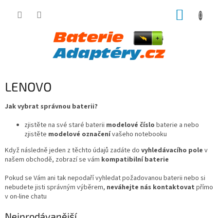
Přejít
NÁKUP
na
obsah
KOŠÍK
LENOVO
Jak vybrat správnou baterii?
zjistěte na své staré baterii
modelové číslo
baterie a nebo
zjistěte
modelové označení
vašeho notebooku
Když následně jeden z těchto údajů zadáte do
vyhledávacího pole
v
našem obchodě, zobrazí se vám
kompatibilní baterie
Pokud se Vám ani tak nepodaří vyhledat požadovanou baterii nebo si
nebudete jisti správným výběrem,
neváhejte nás kontaktovat
přímo
v on-line chatu
Nejprodávanější