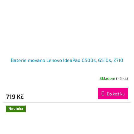
Baterie movano Lenovo IdeaPad G500s, G510s, Z710
Skladem
(>5 ks)
Do košíku
719 Kč
Novinka