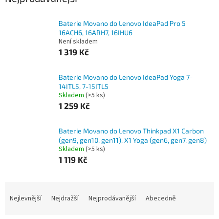
Baterie Movano do Lenovo IdeaPad Pro 5
16ACH6, 16ARH7, 16IHU6
Není skladem
1 319 Kč
Baterie Movano do Lenovo IdeaPad Yoga 7-
14ITL5, 7-15ITL5
Skladem
(>5 ks)
1 259 Kč
Baterie Movano do Lenovo Thinkpad X1 Carbon
(gen9, gen10, gen11), X1 Yoga (gen6, gen7, gen8)
Skladem
(>5 ks)
1 119 Kč
Ř
a
Nejlevnější
Nejdražší
Nejprodávanější
Abecedně
z