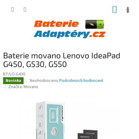
Přejít
NÁKUP
na
obsah
KOŠÍK
Baterie movano Lenovo IdeaPad
G450, G530, G550
BT/LO-G430
Průměrné
Neohodnoceno
Podrobnosti hodnocení
Novinka
hodnocení
Značka:
Movano
produktu
je
0,0
z
5
hvězdiček.