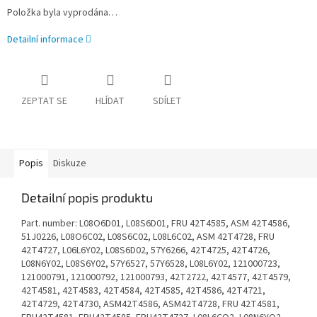
Položka byla vyprodána…
Detailní informace
ZEPTAT SE
HLÍDAT
SDÍLET
Popis
Diskuze
Detailní popis produktu
Part. number: L08O6D01, L08S6D01, FRU 42T4585, ASM 42T4586,
51J0226, L08O6C02, L08S6C02, L08L6C02, ASM 42T4728, FRU
42T4727, L06L6Y02, L08S6D02, 57Y6266, 42T4725, 42T4726,
L08N6Y02, L08S6Y02, 57Y6527, 57Y6528, L08L6Y02, 121000723,
121000791, 121000792, 121000793, 42T2722, 42T4577, 42T4579,
42T4581, 42T4583, 42T4584, 42T4585, 42T4586, 42T4721,
42T4729, 42T4730, ASM42T4586, ASM42T4728, FRU 42T4581,