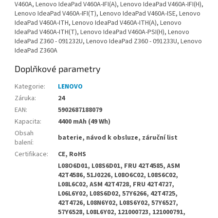
V460A, Lenovo IdeaPad V460A-IFI(A), Lenovo IdeaPad V460A-IFI(H),
Lenovo IdeaPad V460A-IFI(T), Lenovo IdeaPad V460A-ISE, Lenovo
IdeaPad V460A-ITH, Lenovo IdeaPad V460A-ITH(A), Lenovo
IdeaPad V460A-ITH(T), Lenovo IdeaPad V460A-PSI(H), Lenovo
IdeaPad Z360 - 091232U, Lenovo IdeaPad Z360 - 091233U, Lenovo
IdeaPad Z360A
Doplňkové parametry
Kategorie
:
LENOVO
Záruka
:
24
EAN
:
5902687188079
Kapacita
:
4400 mAh (49 Wh)
Obsah
baterie, návod k obsluze, záruční list
balení
:
Certifikace
:
CE, RoHS
L08O6D01, L08S6D01, FRU 42T4585, ASM
42T4586, 51J0226, L08O6C02, L08S6C02,
L08L6C02, ASM 42T4728, FRU 42T4727,
L06L6Y02, L08S6D02, 57Y6266, 42T4725,
42T4726, L08N6Y02, L08S6Y02, 57Y6527,
57Y6528, L08L6Y02, 121000723, 121000791,