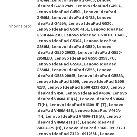
G430M, Lenovo IdeaPad G450, Lenovo
IdeaPad G450 2949, Lenovo IdeaPad G450A,
Lenovo IdeaPad G450L, Lenovo IdeaPad
G450M, Lenovo IdeaPad G455, Lenovo
IdeaPad G455A, Lenovo IdeaPad G530,
Vhodná pro
:
Lenovo IdeaPad G530 4151, Lenovo IdeaPad
G530 444-23U, Lenovo IdeaPad G530 DC T3400,
Lenovo IdeaPad G530A, Lenovo IdeaPad
G530M, Lenovo IdeaPad G550, Lenovo
IdeaPad G550 20023, Lenovo IdeaPad G550-
2958LEU, Lenovo IdeaPad G550-2958LFU,
Lenovo IdeaPad G550A, Lenovo IdeaPad
G550M, Lenovo IdeaPad G555, Lenovo
IdeaPad G555 20045, Lenovo IdeaPad G555A,
Lenovo IdeaPad N500, Lenovo IdeaPad N500
4233, Lenovo IdeaPad N500 4233-52U, Lenovo
IdeaPad V450, Lenovo IdeaPad V460A, Lenovo
IdeaPad V460A-IFI(A), Lenovo IdeaPad V460A-
IFI(H), Lenovo IdeaPad V460A-IFI(T), Lenovo
IdeaPad V460A-ISE, Lenovo IdeaPad V460A-
ITH, Lenovo IdeaPad V460A-ITH(A), Lenovo
IdeaPad V460A-ITH(T), Lenovo IdeaPad
V460A-PSI(H), Lenovo IdeaPad Z360 - 091232U,
Lenovo IdeaPad Z360 - 091233U, Lenovo