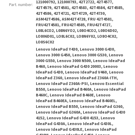
121000792, 121000793, 42T2722, 42T4577,
Part. number
:
42T4579, 42T4581, 42T4583, 42T4584, 42T4585,
42T4586, 42T4721, 42T4729, 42T4730,
ASM42T4586, ASM42T4728, FRU 42T4581,
FRU42T4581, FRU42T4585, FRU42T4727,
L08L6CO2, L08N6YO2, L08O4CO2, L08O6D02,
LO806D01, LO8L6C02, LO8N6Y02, LO8O4C02,
LO8S6C02
Lenovo IdeaPad Y430, Lenovo 3000 G430,
Lenovo 3000 G450, Lenovo 3000 G530, Lenovo
3000 G550, Lenovo 3000 N500, Lenovo IdeaPad
B460, Lenovo IdeaPad G430 20003, Lenovo
IdeaPad G430, Lenovo IdeaPad V460, Lenovo
IdeaPad Z360, Lenovo IdeaPad Z360A-ITH,
Lenovo IdeaPad Z360A-PSI, Lenovo Essential
B550, Lenovo IdeaPad B460A, Lenovo IdeaPad
B460C, Lenovo IdeaPad B460E, Lenovo
IdeaPad B460EA, Lenovo IdeaPad B460EL,
Lenovo IdeaPad B550, Lenovo IdeaPad G360,
Lenovo IdeaPad G360A, Lenovo IdeaPad G430
4152, Lenovo IdeaPad G430 4153, Lenovo
IdeaPad G430A, Lenovo IdeaPad G430L,
Lenovo IdeaPad G430LE, Lenovo IdeaPad