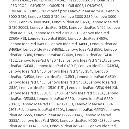
FRU42T4581, FRU42T4585, FRU42T4727, L08L6CO2, L08N6YO2,
L08O4CO2, L08O6D02, LO806D01, LO8L6C02, LO8N6Y02,
LO8O4C02, LO8S6C02 Vhodná pro: Lenovo IdeaPad Y430, Lenovo
3000 G430, Lenovo 3000 G450, Lenovo 3000 G530, Lenovo 3000
G550, Lenovo 3000 N500, Lenovo IdeaPad B460, Lenovo IdeaPad
G430 20003, Lenovo IdeaPad G430, Lenovo IdeaPad V460, Lenovo
IdeaPad Z360, Lenovo IdeaPad Z360A-ITH, Lenovo IdeaPad
Z360A-PSI, Lenovo Essential B550, Lenovo IdeaPad B460A,
Lenovo IdeaPad B460C, Lenovo IdeaPad B460E, Lenovo IdeaPad
B460EA, Lenovo IdeaPad B460EL, Lenovo IdeaPad B550, Lenovo
IdeaPad G360, Lenovo IdeaPad G360A, Lenovo IdeaPad G430
4152, Lenovo IdeaPad G430 4153, Lenovo IdeaPad G430A, Lenovo
IdeaPad G430L, Lenovo IdeaPad G430LE, Lenovo IdeaPad G430M,
Lenovo IdeaPad G450, Lenovo IdeaPad G450 2949, Lenovo
IdeaPad G450A, Lenovo IdeaPad G450L, Lenovo IdeaPad G450M,
Lenovo IdeaPad G455, Lenovo IdeaPad G455A, Lenovo IdeaPad
G530, Lenovo IdeaPad G530 4151, Lenovo IdeaPad G530 444-23U,
Lenovo IdeaPad G530 DC T3400, Lenovo IdeaPad G530A, Lenovo
IdeaPad G530M, Lenovo IdeaPad G550, Lenovo IdeaPad G550
20023, Lenovo IdeaPad G550-2958LEU, Lenovo IdeaPad G550-
2958LFU, Lenovo IdeaPad G550A, Lenovo IdeaPad G550M, Lenovo
IdeaPad G555, Lenovo IdeaPad G555 20045, Lenovo IdeaPad
G555A, Lenovo IdeaPad N500, Lenovo IdeaPad N500 4233, Lenovo
IdeaPad N500 4233-52U, Lenovo IdeaPad V450, Lenovo IdeaPad