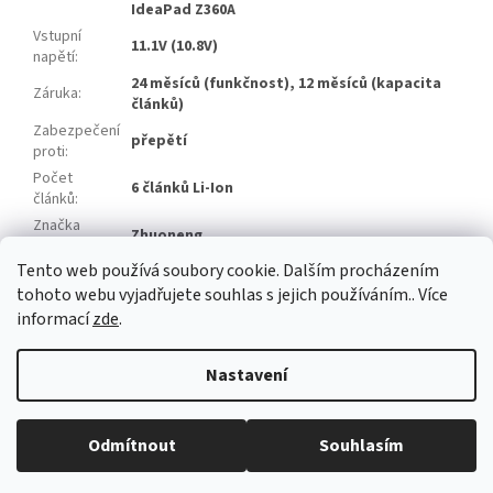
IdeaPad Z360A
Vstupní
11.1V (10.8V)
napětí
:
24 měsíců (funkčnost), 12 měsíců (kapacita
Záruka
:
článků)
Zabezpečení
přepětí
proti
:
Počet
6 článků Li-Ion
článků
:
Značka
Zhuoneng
článků
:
Tento web používá soubory cookie. Dalším procházením
Položka byla vyprodána…
tohoto webu vyjadřujete souhlas s jejich používáním.. Více
informací
zde
.
Z
á
Nastavení
Vytvořil Shoptet
p
a
t
Odmítnout
Souhlasím
Copyright 2026
baterie-adaptery.cz
. Všechna práva vyhrazena.
í