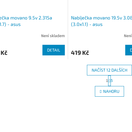
ečka movano 9.5v 2.315a
Nabíječka movano 19.5v 3.0
1.7) - asus
(3.0x1.1) - asus
Není skladem
Není
DETAIL
 Kč
419 Kč
NAČÍST 12 DALŠÍCH
S
1
5
O
t
r
v
NAHORU
á
l
n
á
k
d
o
a
v
c
á
í
n
p
í