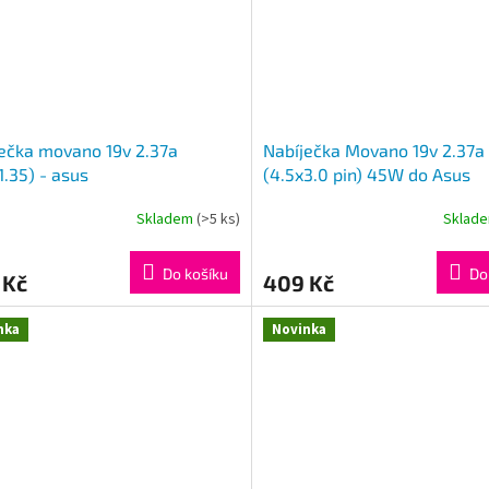
ečka movano 19v 2.37a
Nabíječka Movano 19v 2.37a
1.35) - asus
(4.5x3.0 pin) 45W do Asus
Skladem
(>5 ks)
Sklad
Do košíku
Do
 Kč
409 Kč
nka
Novinka