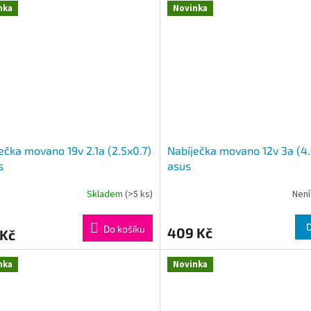
nka
Novinka
ečka movano 19v 2.1a (2.5x0.7)
Nabíječka movano 12v 3a (4.8
s
asus
Skladem
(>5 ks)
Není
Do košíku
409 Kč
 Kč
nka
Novinka