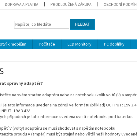
DOPRAVA A PLATBA
PRODLOUŽENÁ ZÁRUKA
OBCHODNÍ PODMÍN
HLEDAT
nství k mobilům
Počítače
LCD Monitory
PC doplňky
S
rat správný adaptér?
jistěte na svém starém adaptéru nebo na notebooku kolik voltů (V) a ampér
ji je tato informace uvedena na zdroji ve formátu (příklad) OUTPUT: 19V 3.
) INPUT: 19V 3.42A
rých případech je tato informace uvedena uvnitř notebooku pod baterkou
apětí V (volty) adaptéru se musí shodovat s napětím notebooku
ntenzita proudu A (ampér) musí být stejná nebo větší nežli hodnoty uveden