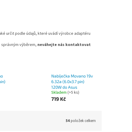
aké určit podle údajů, které uvádí výrobce adaptéru
ti správným výběrem,
neváhejte nás kontaktovat
no
Nabíječka Movano 19v
pin)
6.32a (6.0x3.7 pin)
120W do Asus
Skladem
(>5 ks)
719 Kč
54
položek celkem