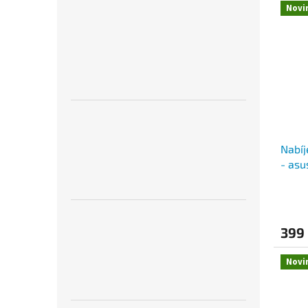
Novi
Nabíj
- asu
399
Novi