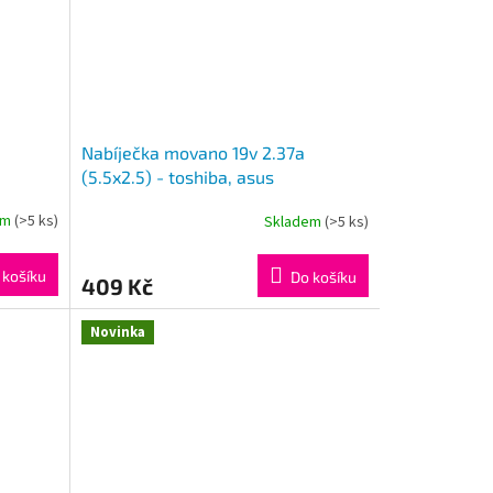
Nabíječka movano 19v 2.37a
(5.5x2.5) - toshiba, asus
em
(>5 ks)
Skladem
(>5 ks)
 košíku
Do košíku
409 Kč
Novinka