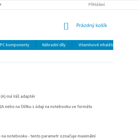
KY
PODMÍNKY OCHRANY OSOBNÍCH ÚDAJŮ
Přihlášení
VRÁCENÍ ZBOŽÍ VE 14 D
NÁKUPNÍ
Prázdný košík
KOŠÍK
PC komponenty
Náhradní díly
Vitamínové inhalátory
 (A) má Váš adaptér
42A nebo na štítku s údaji na notebooku ve formátu
é na notebooku - tento parametr označuje maximální