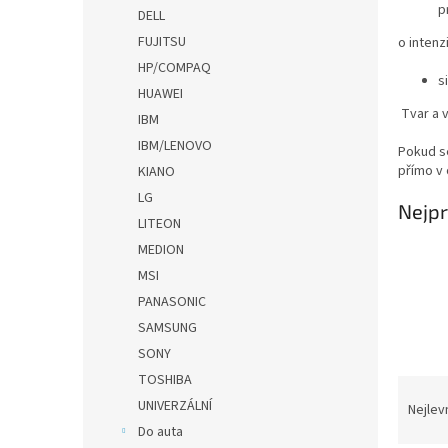
n
p
DELL
e
FUJITSU
o intenz
l
HP/COMPAQ
s
HUAWEI
Tvar a v
IBM
IBM/LENOVO
Pokud s
přímo v 
KIANO
LG
Nejpr
LITEON
MEDION
MSI
PANASONIC
SAMSUNG
SONY
TOSHIBA
Ř
UNIVERZÁLNÍ
a
Nejlev
z
Do auta