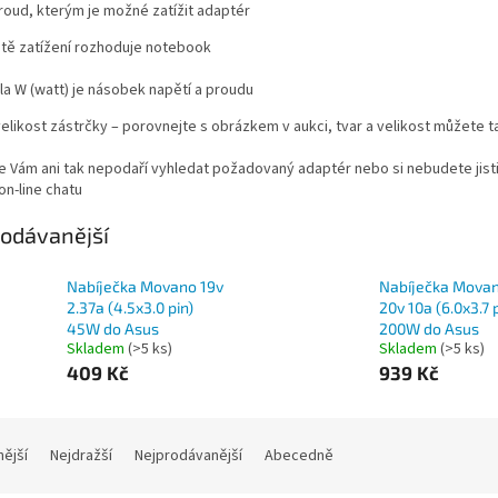
roud, kterým je možné zatížit adaptér
itě zatížení rozhoduje notebook
ila W (watt) je násobek napětí a proudu
elikost zástrčky – porovnejte s obrázkem v aukci, tvar a velikost můžete t
e Vám ani tak nepodaří vyhledat požadovaný adaptér nebo si nebudete jis
on-line chatu
odávanější
Nabíječka Movano 19v
Nabíječka Mova
2.37a (4.5x3.0 pin)
20v 10a (6.0x3.7 
45W do Asus
200W do Asus
Skladem
(>5 ks)
Skladem
(>5 ks)
409 Kč
939 Kč
nější
Nejdražší
Nejprodávanější
Abecedně