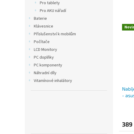
e
Pro tablety
n
Pro AKU nářadí
í
Baterie
p
V
Klávesnice
r
Novi
ý
o
Příslušenství k mobilům
p
d
Počítače
i
u
LCD Monitory
s
k
p
PC doplňky
t
r
PC komponenty
ů
o
Náhradní díly
d
Vitamínové inhalátory
u
Nabíj
k
- asu
t
ů
389