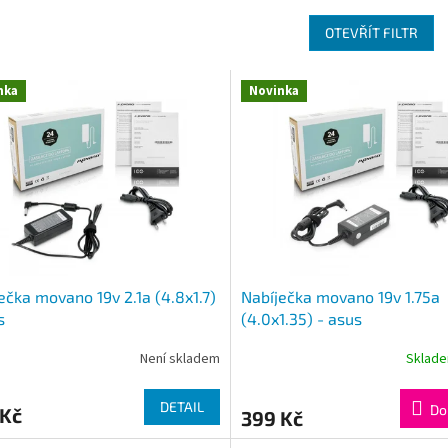
OTEVŘÍT FILTR
nka
Novinka
ečka movano 19v 2.1a (4.8x1.7)
Nabíječka movano 19v 1.75a
s
(4.0x1.35) - asus
Není skladem
Sklad
DETAIL
Do
 Kč
399 Kč