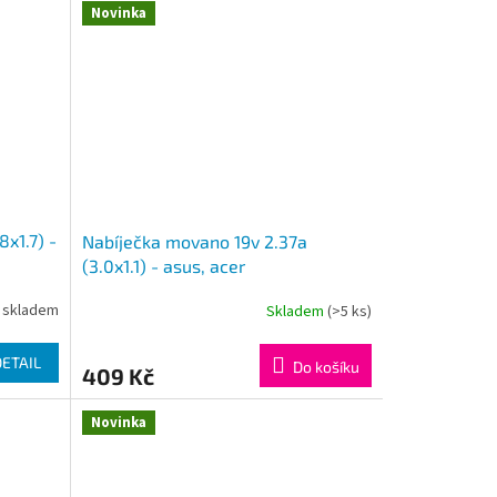
Novinka
x1.7) -
Nabíječka movano 19v 2.37a
(3.0x1.1) - asus, acer
 skladem
Skladem
(>5 ks)
DETAIL
Do košíku
409 Kč
Novinka