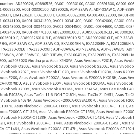
. number: AD890326, AD890526, 0A001-00330100, 0A001-00691800, 0A001-00
1-00692800, A001-00330100, AD890026, ADP-33AW A, ADP-33AW C, ADP-33B
206CH, EXA1206EH, EXA1206UH, 0A001-00022000, 0A001-00022900, 0A001-0
1-00341100, 0A001-00341300, 0A001-00341400, 0A001-00342000, 0A001-003
1-00343600, 0A001-00344100, 0A001-00344500, 0A001-00344600, 0A001-003
1-00349700, 0A001-00770100, AD82000010CLF, AD890026010-1LF, AD8900260
0026010LF, AD890326010-2LF, AD890326010-5LF, AD890326010LF, ADP-33AW 
 BG, ADP-33AW CA, ADP-33AW CG, EXA1004EH A, EXA1206EH A, EXA1206UH A,
, PA-1330-39EU, PA-1330-39UP, ADP-33AWA, ADP-33AWBA, ADP-33AWBG, AD
33AWCA, ADP-33AWCG, ADP-33BWA, EXA1004EHA, EXA1206EHA, EXA1206UHA
900, ad2088020 Vhodná pro: Asus X540YA, Asus Vivobook F201E, Asus Vivo
 Vivobook Q200E, Asus Vivobook S200, Asus Vivobook S200E, Asus Vivoboo
 Vivobook X202E, Asus Vivobook F102B, Asus Vivobook F102BA, Asus K200
book F200, Asus Vivobook F200CA, Asus Vivobook F200CA-KX019H, Asus Vi
CA-KX078DU, Asus Vivobook F200M, Asus Vivobook F200MA, Asus Vivobook
 Vivobook X200M, Asus Vivobook X200MA, Asus X541SA, Asus Eee Book E40
Book E403SA, Asus TaiChi 11.6-INCH TOUCH, Asus TaiChi 21-DH51, Asus TaiCh
 Vivobook E403NA, Asus Vivobook F200CA-0099A1007U, Asus Vivobook F20
E1007U, Asus Vivobook F200CA-CT066H, Asus Vivobook F200CA-CT131H, As
book F200CA-CT132H, Asus Vivobook F200CA-CT135H, Asus Vivobook F200
 Vivobook F200CA-CT138H, Asus Vivobook F200CA-CT141H, Asus Vivobook 
2H, Asus Vivobook F200CA-CT144H, Asus Vivobook F200CA-CT145H, Asus 
CA-CT146H, Asus Vivobook F200CA-CT147H, Asus Vivobook F200CA-CT192H