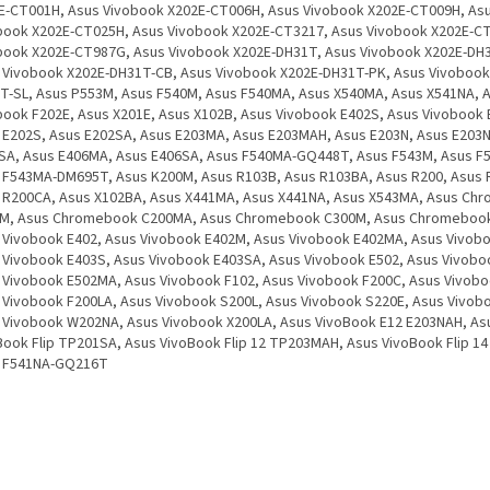
E-CT001H, Asus Vivobook X202E-CT006H, Asus Vivobook X202E-CT009H, As
book X202E-CT025H, Asus Vivobook X202E-CT3217, Asus Vivobook X202E-C
book X202E-CT987G, Asus Vivobook X202E-DH31T, Asus Vivobook X202E-DH
 Vivobook X202E-DH31T-CB, Asus Vivobook X202E-DH31T-PK, Asus Vivobook
T-SL, Asus P553M, Asus F540M, Asus F540MA, Asus X540MA, Asus X541NA, 
book F202E, Asus X201E, Asus X102B, Asus Vivobook E402S, Asus Vivobook
 E202S, Asus E202SA, Asus E203MA, Asus E203MAH, Asus E203N, Asus E203N
SA, Asus E406MA, Asus E406SA, Asus F540MA-GQ448T, Asus F543M, Asus F
 F543MA-DM695T, Asus K200M, Asus R103B, Asus R103BA, Asus R200, Asus 
 R200CA, Asus X102BA, Asus X441MA, Asus X441NA, Asus X543MA, Asus Ch
M, Asus Chromebook C200MA, Asus Chromebook C300M, Asus Chromeboo
 Vivobook E402, Asus Vivobook E402M, Asus Vivobook E402MA, Asus Vivob
 Vivobook E403S, Asus Vivobook E403SA, Asus Vivobook E502, Asus Vivobo
 Vivobook E502MA, Asus Vivobook F102, Asus Vivobook F200C, Asus Vivobo
 Vivobook F200LA, Asus Vivobook S200L, Asus Vivobook S220E, Asus Vivob
 Vivobook W202NA, Asus Vivobook X200LA, Asus VivoBook E12 E203NAH, As
Book Flip TP201SA, Asus VivoBook Flip 12 TP203MAH, Asus VivoBook Flip 1
 F541NA-GQ216T