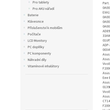
Pro tablety
Part
0A00
Pro AKU nářadí
EXA1
Baterie
0A00
Klávesnice
0A00
0A00
Příslušenství k mobilům
AD89
Počítače
33AW
01UP
LCD Monitory
ADP-
PC doplňky
0034
PC komponenty
Asus
Asus
Náhradní díly
Vivo
Vitamínové inhalátory
F200
Asus
Eee 
Asus
0139
Vivo
Asus
CT14
F200