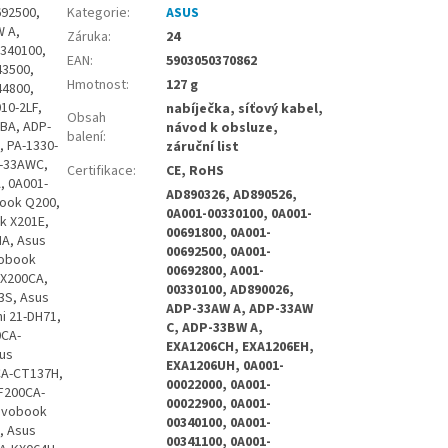
692500,
Kategorie
:
ASUS
W A,
Záruka
:
24
0340100,
EAN
:
5903050370862
43500,
Hmotnost
:
127 g
44800,
10-2LF,
nabíječka, síťový kabel,
Obsah
BA, ADP-
návod k obsluze,
balení
:
 PA-1330-
záruční list
P-33AWC,
Certifikace
:
CE, RoHS
, 0A001-
AD890326, AD890526,
book Q200,
0A001-00330100, 0A001-
k X201E,
00691800, 0A001-
MA, Asus
00692500, 0A001-
vobook
00692800, A001-
 X200CA,
00330100, AD890026,
3S, Asus
ADP-33AW A, ADP-33AW
i 21-DH71,
C, ADP-33BW A,
0CA-
EXA1206CH, EXA1206EH,
us
EXA1206UH, 0A001-
CA-CT137H,
00022000, 0A001-
F200CA-
00022900, 0A001-
Vivobook
00340100, 0A001-
, Asus
00341100, 0A001-