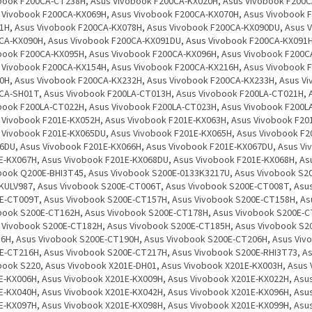
book F200CA-CT238H, Asus Vivobook F200CA-KX020H, Asus Vivobook F200C
 Vivobook F200CA-KX069H, Asus Vivobook F200CA-KX070H, Asus Vivobook 
1H, Asus Vivobook F200CA-KX078H, Asus Vivobook F200CA-KX090DU, Asus 
CA-KX090H, Asus Vivobook F200CA-KX091DU, Asus Vivobook F200CA-KX091H
book F200CA-KX095H, Asus Vivobook F200CA-KX096H, Asus Vivobook F200C
 Vivobook F200CA-KX154H, Asus Vivobook F200CA-KX216H, Asus Vivobook 
0H, Asus Vivobook F200CA-KX232H, Asus Vivobook F200CA-KX233H, Asus V
CA-SH01T, Asus Vivobook F200LA-CT013H, Asus Vivobook F200LA-CT021H, 
book F200LA-CT022H, Asus Vivobook F200LA-CT023H, Asus Vivobook F200L
 Vivobook F201E-KX052H, Asus Vivobook F201E-KX063H, Asus Vivobook F20
 Vivobook F201E-KX065DU, Asus Vivobook F201E-KX065H, Asus Vivobook F2
6DU, Asus Vivobook F201E-KX066H, Asus Vivobook F201E-KX067DU, Asus Vi
E-KX067H, Asus Vivobook F201E-KX068DU, Asus Vivobook F201E-KX068H, As
book Q200E-BHI3T45, Asus Vivobook S200E-0133K3217U, Asus Vivobook S2
KULV987, Asus Vivobook S200E-CT006T, Asus Vivobook S200E-CT008T, Asu
E-CT009T, Asus Vivobook S200E-CT157H, Asus Vivobook S200E-CT158H, As
book S200E-CT162H, Asus Vivobook S200E-CT178H, Asus Vivobook S200E-C
 Vivobook S200E-CT182H, Asus Vivobook S200E-CT185H, Asus Vivobook S2
6H, Asus Vivobook S200E-CT190H, Asus Vivobook S200E-CT206H, Asus Viv
E-CT216H, Asus Vivobook S200E-CT217H, Asus Vivobook S200E-RHI3T73, A
book S220, Asus Vivobook X201E-DH01, Asus Vivobook X201E-KX003H, Asus
E-KX006H, Asus Vivobook X201E-KX009H, Asus Vivobook X201E-KX022H, Asu
E-KX040H, Asus Vivobook X201E-KX042H, Asus Vivobook X201E-KX096H, Asu
E-KX097H, Asus Vivobook X201E-KX098H, Asus Vivobook X201E-KX099H, Asu