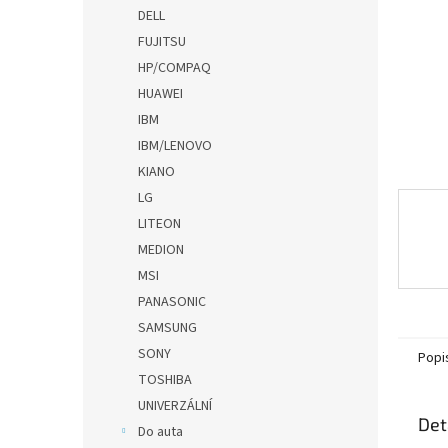
n
DELL
e
FUJITSU
l
HP/COMPAQ
HUAWEI
IBM
IBM/LENOVO
KIANO
LG
LITEON
MEDION
MSI
PANASONIC
SAMSUNG
SONY
Popi
TOSHIBA
UNIVERZÁLNÍ
Det
Do auta