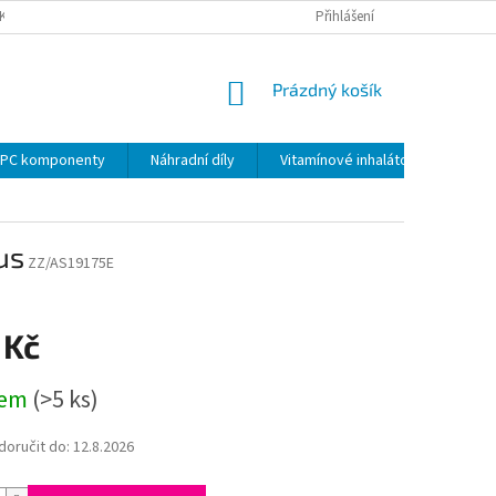
KY
PODMÍNKY OCHRANY OSOBNÍCH ÚDAJŮ
Přihlášení
VRÁCENÍ ZBOŽÍ VE 14 D
NÁKUPNÍ
Prázdný košík
KOŠÍK
PC komponenty
Náhradní díly
Vitamínové inhalátory
us
ZZ/AS19175E
 Kč
dem
(>5 ks)
oručit do:
12.8.2026