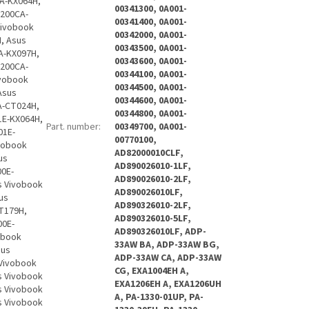
A-KX064H,
00341300, 0A001-
F200CA-
00341400, 0A001-
Vivobook
00342000, 0A001-
, Asus
00343500, 0A001-
A-KX097H,
00343600, 0A001-
F200CA-
00344100, 0A001-
ivobook
00344500, 0A001-
Asus
00344600, 0A001-
A-CT024H,
00344800, 0A001-
1E-KX064H,
Part. number
:
00349700, 0A001-
01E-
00770100,
vobook
AD82000010CLF,
us
AD890026010-1LF,
00E-
AD890026010-2LF,
s Vivobook
AD890026010LF,
us
AD890326010-2LF,
T179H,
AD890326010-5LF,
00E-
AD890326010LF, ADP-
obook
33AW BA, ADP-33AW BG,
sus
ADP-33AW CA, ADP-33AW
 Vivobook
CG, EXA1004EH A,
s Vivobook
EXA1206EH A, EXA1206UH
s Vivobook
A, PA-1330-01UP, PA-
s Vivobook