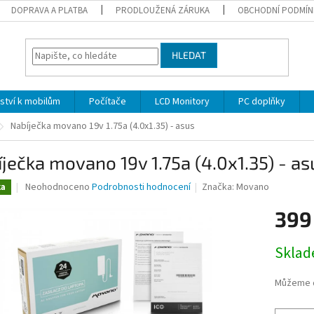
DOPRAVA A PLATBA
PRODLOUŽENÁ ZÁRUKA
OBCHODNÍ PODMÍN
HLEDAT
nství k mobilům
Počítače
LCD Monitory
PC doplňky
Nabíječka movano 19v 1.75a (4.0x1.35) - asus
ječka movano 19v 1.75a (4.0x1.35) - as
Průměrné
Neohodnoceno
Podrobnosti hodnocení
Značka:
Movano
ka
hodnocení
produktu
399
je
0,0
Měrná
Skla
z
cena:
5
hvězdiček.
Můžeme d