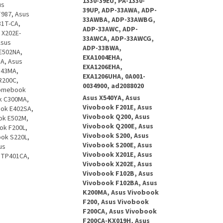
1330-39EU, PA-1330-
us
39UP, ADP-33AWA, ADP-
T987, Asus
33AWBA, ADP-33AWBG,
31T-CA,
ADP-33AWC, ADP-
 X202E-
33AWCA, ADP-33AWCG,
Asus
ADP-33BWA,
 E502NA,
EXA1004EHA,
A, Asus
EXA1206EHA,
543MA,
EXA1206UHA, 0A001-
R200C,
0034900, ad2088020
romebook
Asus X540YA, Asus
k C300MA,
Vivobook F201E, Asus
ook E402SA,
Vivobook Q200, Asus
ok E502M,
Vivobook Q200E, Asus
ok F200L,
Vivobook S200, Asus
ook S220L,
Vivobook S200E, Asus
us
Vivobook X201E, Asus
4 TP401CA,
Vivobook X202E, Asus
Vivobook F102B, Asus
Vivobook F102BA, Asus
K200MA, Asus Vivobook
F200, Asus Vivobook
F200CA, Asus Vivobook
F200CA-KX019H, Asus