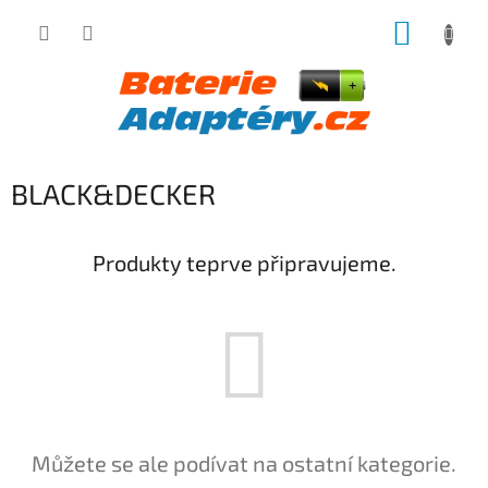
Přejít
NÁKUP
na
obsah
KOŠÍK
BLACK&DECKER
Produkty teprve připravujeme.
Můžete se ale podívat na ostatní kategorie.