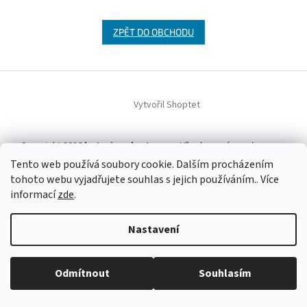
ZPĚT DO OBCHODU
Z
á
Vytvořil Shoptet
p
a
t
Copyright 2026
baterie-adaptery.cz
. Všechna práva vyhrazena.
í
Tento web používá soubory cookie. Dalším procházením
tohoto webu vyjadřujete souhlas s jejich používáním.. Více
informací
zde
.
Nastavení
Odmítnout
Souhlasím