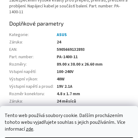
zabezpečením vysoké kvality proti přepětí, přehřátí, přetížení a
probíjení. Napájecí kabel je součástí balení. Part. number: PA-
1400-11
Doplňkové parametry
Kategorie
:
ASUS
Záruka
:
24
EAN
:
5905669132893
Part. number
:
PA-1400-11
Rozměry
:
89.00 x 38.00 x 26.60 mm
Vstupní napětí
:
100-240V
Výstupní výkon
:
40W
Výstupní napětí a proud
:
19V 2.1A
Rozměr konektoru
:
4.8 x 1.7 mm
Záruka
:
24 měsíců
Zabezpečení proti
:
Tento web používá soubory cookie. Dalším procházením
Položka byla vyprodána…
tohoto webu vyjadřujete souhlas s jejich používáním.. Více
informací
zde
.
Z