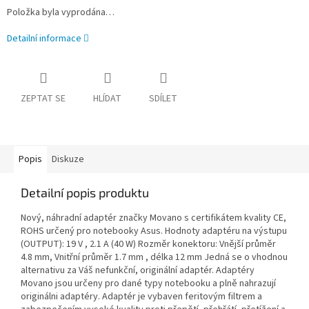
Položka byla vyprodána…
Detailní informace
ZEPTAT SE
HLÍDAT
SDÍLET
Popis
Diskuze
Detailní popis produktu
Nový, náhradní adaptér značky Movano s certifikátem kvality CE,
ROHS určený pro notebooky Asus. Hodnoty adaptéru na výstupu
(OUTPUT): 19 V , 2.1 A (40 W) Rozměr konektoru: Vnější průměr
4.8 mm, Vnitřní průměr 1.7 mm , délka 12 mm Jedná se o vhodnou
alternativu za Váš nefunkční, originální adaptér. Adaptéry
Movano jsou určeny pro dané typy notebooku a plně nahrazují
originálni adaptéry. Adaptér je vybaven feritovým filtrem a