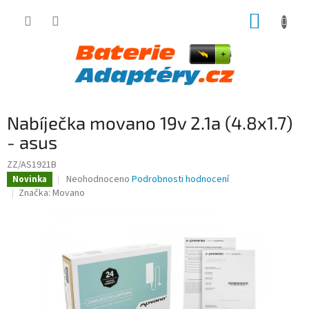
Přejít
NÁKUP
na
obsah
KOŠÍK
Nabíječka movano 19v 2.1a (4.8x1.7)
- asus
ZZ/AS1921B
Průměrné
Neohodnoceno
Podrobnosti hodnocení
Novinka
hodnocení
Značka:
Movano
produktu
je
0,0
z
5
hvězdiček.