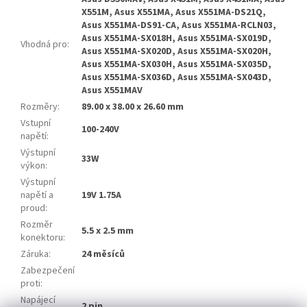
X551M, Asus X551MA, Asus X551MA-DS21Q,
Asus X551MA-DS91-CA, Asus X551MA-RCLN03,
Asus X551MA-SX018H, Asus X551MA-SX019D,
Vhodná pro
:
Asus X551MA-SX020D, Asus X551MA-SX020H,
Asus X551MA-SX030H, Asus X551MA-SX035D,
Asus X551MA-SX036D, Asus X551MA-SX043D,
Asus X551MAV
Rozměry
:
89.00 x 38.00 x 26.60 mm
Vstupní
100-240V
napětí
:
Výstupní
33W
výkon
:
Výstupní
napětí a
19V 1.75A
proud
:
Rozměr
5.5 x 2.5 mm
konektoru
:
Záruka
:
24 měsíců
Zabezpečení
proti
:
Napájecí
2 pin