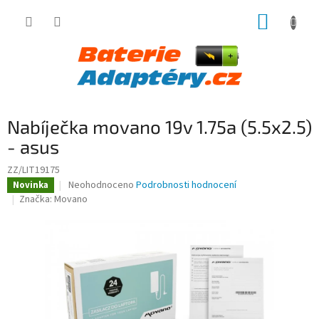
Přejít
NÁKUP
na
obsah
KOŠÍK
Nabíječka movano 19v 1.75a (5.5x2.5)
- asus
ZZ/LIT19175
Průměrné
Neohodnoceno
Podrobnosti hodnocení
Novinka
hodnocení
Značka:
Movano
produktu
je
0,0
z
5
hvězdiček.