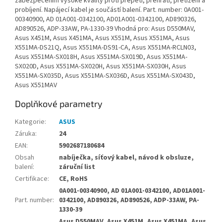
zabezpečením vysoké kvality proti přepětí, přehřátí, přetížení a
probíjení. Napájecí kabel je součástí balení. Part. number: 0A001-
00340900, AD 01A001-0342100, AD01A001-0342100, AD890326,
AD890526, ADP-33AW, PA-1330-39 Vhodná pro: Asus D550MAV,
Asus X451M, Asus X451MA, Asus X551M, Asus X551MA, Asus
X551MA-DS21Q, Asus X551MA-DS91-CA, Asus X551MA-RCLN03,
Asus X551MA-SX018H, Asus X551MA-SX019D, Asus X551MA-
SX020D, Asus X551MA-SX020H, Asus X551MA-SX030H, Asus
X551MA-SX035D, Asus X551MA-SX036D, Asus X551MA-SX043D,
Asus X551MAV
Doplňkové parametry
Kategorie
:
ASUS
Záruka
:
24
EAN
:
5902687180684
Obsah
nabíječka, síťový kabel, návod k obsluze,
balení
:
záruční list
Certifikace
:
CE, RoHS
0A001-00340900, AD 01A001-0342100, AD01A001-
Part. number
:
0342100, AD890326, AD890526, ADP-33AW, PA-
1330-39
Asus D550MAV, Asus X451M, Asus X451MA, Asus