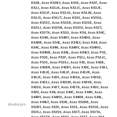
K53B, Asus K53BY, Asus K53E, Asus K53F, Asus
K53J, Asus K53JA, Asus K53JC, Asus K53JE,
Asus K53JF, Asus K53JG, Asus K53JN, Asus
K53JS, Asus K53JT, Asus K53S, Asus K53SA,
Asus K53SC, Asus K53SD, Asus K53SE, Asus
K53SJ, Asus K53SN, Asus K53SV, Asus K53T,
Asus K53TA, Asus K53U, Asus K54, Asus K54C,
Asus K54H, Asus K54HY, Asus K54HO, Asus
K54HR, Asus K54L, Asus K54LY, Asus K84, Asus
K84C, Asus K84H, Asus K84HY, Asus K84HO,
Asus K84HR, Asus K84L, Asus K84LY, Asus P53,
Asus P53E, Asus P53F, Asus P53J, Asus P53JC,
Asus P53S, Asus P53SJ, Asus X43, Asus X43B,
Asus X43BR, Asus X43BY, Asus X43E, Asus X43J,
Asus X43JE, Asus X43JF, Asus X43JR, Asus
X43JX, Asus X43S, Asus X43SA, Asus X43SD,
Asus X43SJ, Asus X43SM, Asus X43SR, Asus
X43SV, Asus X43T, Asus X43TA, Asus X43U, Asus
X43V, Asus X44, Asus X44C, Asus X44H, Asus
X44HY, Asus X44HO, Asus X44HR, Asus X44L,
Asus X44LY, Asus X53B, Asus X53BR, Asus
Vhodná pro
:
X53BY, Asus X53E, Asus X53S, Asus X53SD, Asus
X53SJ, Asus X53SV, Asus X53T, Asus X53TA,