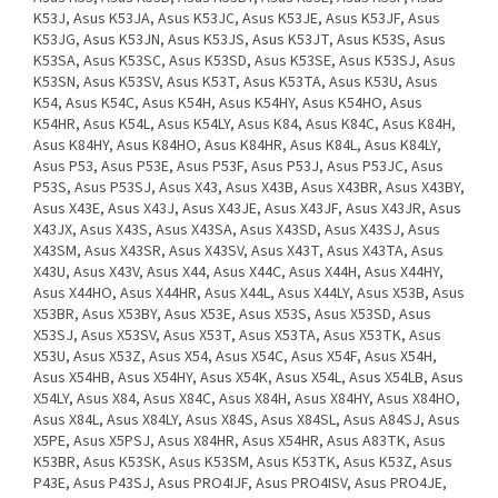
K53J, Asus K53JA, Asus K53JC, Asus K53JE, Asus K53JF, Asus
K53JG, Asus K53JN, Asus K53JS, Asus K53JT, Asus K53S, Asus
K53SA, Asus K53SC, Asus K53SD, Asus K53SE, Asus K53SJ, Asus
K53SN, Asus K53SV, Asus K53T, Asus K53TA, Asus K53U, Asus
K54, Asus K54C, Asus K54H, Asus K54HY, Asus K54HO, Asus
K54HR, Asus K54L, Asus K54LY, Asus K84, Asus K84C, Asus K84H,
Asus K84HY, Asus K84HO, Asus K84HR, Asus K84L, Asus K84LY,
Asus P53, Asus P53E, Asus P53F, Asus P53J, Asus P53JC, Asus
P53S, Asus P53SJ, Asus X43, Asus X43B, Asus X43BR, Asus X43BY,
Asus X43E, Asus X43J, Asus X43JE, Asus X43JF, Asus X43JR, Asus
X43JX, Asus X43S, Asus X43SA, Asus X43SD, Asus X43SJ, Asus
X43SM, Asus X43SR, Asus X43SV, Asus X43T, Asus X43TA, Asus
X43U, Asus X43V, Asus X44, Asus X44C, Asus X44H, Asus X44HY,
Asus X44HO, Asus X44HR, Asus X44L, Asus X44LY, Asus X53B, Asus
X53BR, Asus X53BY, Asus X53E, Asus X53S, Asus X53SD, Asus
X53SJ, Asus X53SV, Asus X53T, Asus X53TA, Asus X53TK, Asus
X53U, Asus X53Z, Asus X54, Asus X54C, Asus X54F, Asus X54H,
Asus X54HB, Asus X54HY, Asus X54K, Asus X54L, Asus X54LB, Asus
X54LY, Asus X84, Asus X84C, Asus X84H, Asus X84HY, Asus X84HO,
Asus X84L, Asus X84LY, Asus X84S, Asus X84SL, Asus A84SJ, Asus
X5PE, Asus X5PSJ, Asus X84HR, Asus X54HR, Asus A83TK, Asus
K53BR, Asus K53SK, Asus K53SM, Asus K53TK, Asus K53Z, Asus
P43E, Asus P43SJ, Asus PRO4IJF, Asus PRO4ISV, Asus PRO4JE,