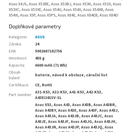
Asus X4JS, Asus X53BE, Asus X53BJ, Asus X53K, Asus X53X, Asus
X53XC, Asus X53XE, Asus X54U, Asus X54X, Asus X54XB, Asus
X54XI, Asus X5P, Asus X5PS, Asus X84E, Asus X84EB, Asus X84EI
Doplňkové parametry
Kategorie
:
ASUS
Záruka
:
24
EAN
:
5902687182756
Hmotnost
:
455 g
Kapacita
:
6600 mAh (71 Wh)
Obsah
baterie, návod k obsluze, záruční list
balení
:
Certifikace
:
CE, RoHS
A31-K53, A32-K53, A41-K53, A42-K53,
Part. number
:
A43EI241SV-SL
Asus X53, Asus A43, Asus A43B, Asus A43BR,
Asus A43BY, Asus A43E, Asus A43F, Asus A43J,
Asus A43JA, Asus A43JB, Asus A43JC, Asus
A43JE, Asus A43JF, Asus A43JG, Asus A43JH,
Asus A43JN, Asus A43JP, Asus A43JQ, Asus