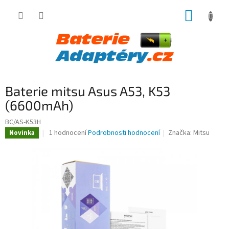
Přejít
NÁKUP
na
obsah
KOŠÍK
Baterie mitsu Asus A53, K53
(6600mAh)
BC/AS-K53H
Průměrné
1 hodnocení
Podrobnosti hodnocení
Značka:
Mitsu
Novinka
hodnocení
produktu
je
5,0
z
5
hvězdiček.