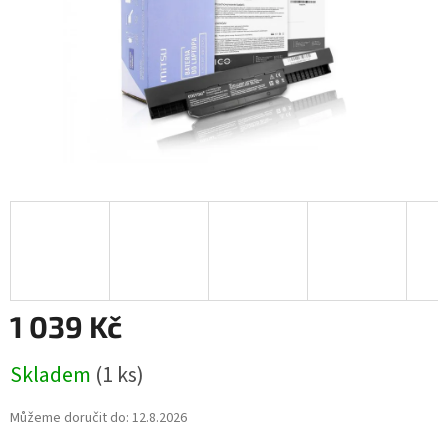
1 039 Kč
Měrná
Skladem
(1 ks)
cena:
Můžeme doručit do:
12.8.2026