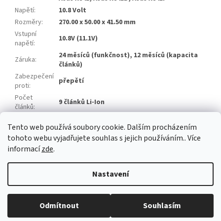
Napětí
:
10.8 Volt
Rozměry
:
270.00 x 50.00 x 41.50 mm
Vstupní
10.8V (11.1V)
napětí
:
24 měsíců (funkčnost), 12 měsíců (kapacita
Záruka
:
článků)
Zabezpečení
přepětí
proti
:
Počet
9 článků Li-Ion
článků
:
Značka
Tianneng
Tento web používá soubory cookie. Dalším procházením
článků
:
tohoto webu vyjadřujete souhlas s jejich používáním.. Více
informací
zde
.
Z
á
Nastavení
Vytvořil Shoptet
p
a
t
Odmítnout
Souhlasím
Copyright 2026
baterie-adaptery.cz
. Všechna práva vyhrazena.
í