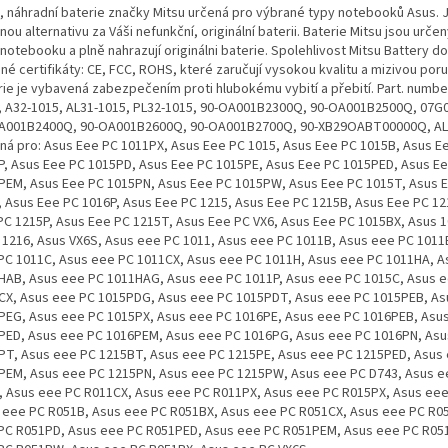
, náhradní baterie značky Mitsu určená pro výbrané typy notebooků Asus. 
ou alternativu za Váši nefunkční, originální baterii. Baterie Mitsu jsou urče
notebooku a plně nahrazují originálni baterie. Spolehlivost Mitsu Battery do
né certifikáty: CE, FCC, ROHS, které zaručují vysokou kvalitu a mizivou por
rie je vybavená zabezpečením proti hlubokému vybití a přebití. Part. numbe
, A32-1015, AL31-1015, PL32-1015, 90-OA001B2300Q, 90-OA001B2500Q, 07G
A001B2400Q, 90-OA001B2600Q, 90-OA001B2700Q, 90-XB29OABT00000Q, AL
ná pro: Asus Eee PC 1011PX, Asus Eee PC 1015, Asus Eee PC 1015B, Asus E
P, Asus Eee PC 1015PD, Asus Eee PC 1015PE, Asus Eee PC 1015PED, Asus E
PEM, Asus Eee PC 1015PN, Asus Eee PC 1015PW, Asus Eee PC 1015T, Asus 
, Asus Eee PC 1016P, Asus Eee PC 1215, Asus Eee PC 1215B, Asus Eee PC 12
PC 1215P, Asus Eee PC 1215T, Asus Eee PC VX6, Asus Eee PC 1015BX, Asus 
 1216, Asus VX6S, Asus eee PC 1011, Asus eee PC 1011B, Asus eee PC 1011
PC 1011C, Asus eee PC 1011CX, Asus eee PC 1011H, Asus eee PC 1011HA, A
HAB, Asus eee PC 1011HAG, Asus eee PC 1011P, Asus eee PC 1015C, Asus 
CX, Asus eee PC 1015PDG, Asus eee PC 1015PDT, Asus eee PC 1015PEB, As
PEG, Asus eee PC 1015PX, Asus eee PC 1016PE, Asus eee PC 1016PEB, Asu
PED, Asus eee PC 1016PEM, Asus eee PC 1016PG, Asus eee PC 1016PN, Asu
PT, Asus eee PC 1215BT, Asus eee PC 1215PE, Asus eee PC 1215PED, Asus
PEM, Asus eee PC 1215PN, Asus eee PC 1215PW, Asus eee PC D743, Asus e
, Asus eee PC R011CX, Asus eee PC R011PX, Asus eee PC R015PX, Asus eee
 eee PC R051B, Asus eee PC R051BX, Asus eee PC R051CX, Asus eee PC R05
PC R051PD, Asus eee PC R051PED, Asus eee PC R051PEM, Asus eee PC R05