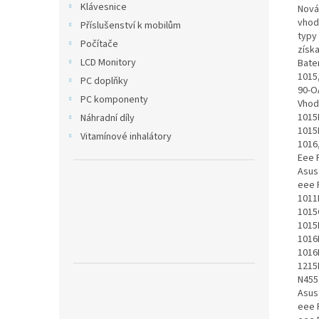
Klávesnice
Nová
vhodn
Příslušenství k mobilům
typy 
Počítače
získa
LCD Monitory
Bate
1015
PC doplňky
90-O
PC komponenty
Vhod
1015
Náhradní díly
1015
Vitamínové inhalátory
1016
Eee 
Asus
eee 
1011
1015
1015
1016
1016
1215
N455
Asus
eee 