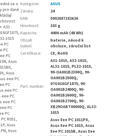
Jedná se o
Kategorie
:
ASUS
ny pro dané
Záruka
:
24
kládají
EAN
:
5902687182626
uchovost.
Hmotnost
:
303 g
r: A31-
016GF1875,
Kapacita
:
4400 mAh (48 Wh)
32-1015
Obsah
baterie, návod k
ee PC
balení
:
obsluze, záruční list
ee PC
Certifikace
:
CE, RoHS
Eee PC
A31-1015, A32-1015,
15N, Asus
AL31-1015, PL32-1015,
1015BX,
90-OA001B2300Q, 90-
BX, Asus
OA001B2500Q,
sus eee PC
07G016GF1875, 90-
eee PC
Part. number
:
OA001B2400Q, 90-
us eee PC
OA001B2600Q, 90-
s eee PC
OA001B2700Q, 90-
s eee PC
XB29OABT00000Q, AL32-
 eee PC
1015
ee PC
 PC R051,
Asus Eee PC 1011PX,
1P, Asus
Asus Eee PC 1015, Asus
1PN, Asus
Eee PC 1015B, Asus Eee