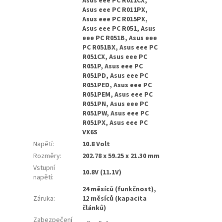
Asus eee PC R011CX,
Asus eee PC R011PX,
Asus eee PC R015PX,
Asus eee PC R051, Asus
eee PC R051B, Asus eee
PC R051BX, Asus eee PC
R051CX, Asus eee PC
R051P, Asus eee PC
R051PD, Asus eee PC
R051PED, Asus eee PC
R051PEM, Asus eee PC
R051PN, Asus eee PC
R051PW, Asus eee PC
R051PX, Asus eee PC
VX6S
Napětí
:
10.8 Volt
Rozměry
:
202.78 x 59.25 x 21.30 mm
Vstupní
10.8V (11.1V)
napětí
:
24 měsíců (funkčnost),
Záruka
:
12 měsíců (kapacita
článků)
Zabezpečení