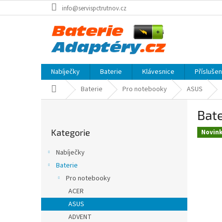
Přejít
info@servispctrutnov.cz
na
obsah
Nabíječky
Baterie
Klávesnice
Přísluše
Domů
Baterie
Pro notebooky
ASUS
P
Bate
o
Přeskočit
s
Kategorie
kategorie
Novin
t
r
Nabíječky
a
Baterie
n
Pro notebooky
n
í
ACER
p
ASUS
a
ADVENT