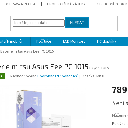
DOPRAVA A PLATBA
PRODLOUŽENÁ ZÁRUKA
OBCHODNÍ PODMÍN
HLEDAT
nství k mobilům
Počítače
LCD Monitory
PC doplňky
Baterie mitsu Asus Eee PC 1015
rie mitsu Asus Eee PC 1015
BC/AS-1015
Průměrné
Neohodnoceno
Podrobnosti hodnocení
Značka:
Mitsu
ka
hodnocení
produktu
789
je
0,0
Měrná
Není 
z
cena:
5
hvězdiček.
Můžeme d
Položka 