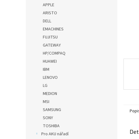
n
APPLE
e
ARISTO
l
DELL
EMACHINES
FUJITSU
GATEWAY
HP/COMPAQ
HUAWEI
IBM
LENOVO
LG
MEDION
MSI
SAMSUNG
Popi
SONY
TOSHIBA
Det
Pro AKU nářadí