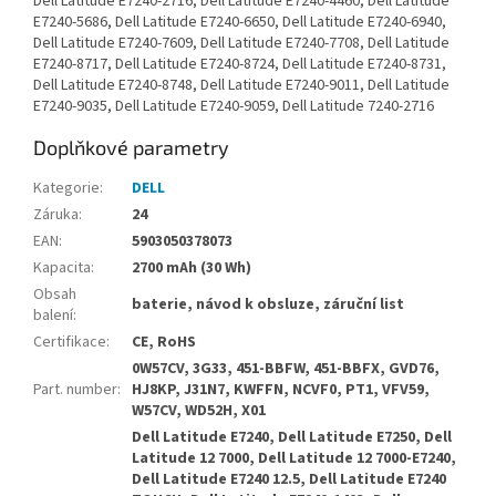
Dell Latitude E7240-2716, Dell Latitude E7240-4460, Dell Latitude
E7240-5686, Dell Latitude E7240-6650, Dell Latitude E7240-6940,
Dell Latitude E7240-7609, Dell Latitude E7240-7708, Dell Latitude
E7240-8717, Dell Latitude E7240-8724, Dell Latitude E7240-8731,
Dell Latitude E7240-8748, Dell Latitude E7240-9011, Dell Latitude
E7240-9035, Dell Latitude E7240-9059, Dell Latitude 7240-2716
Doplňkové parametry
Kategorie
:
DELL
Záruka
:
24
EAN
:
5903050378073
Kapacita
:
2700 mAh (30 Wh)
Obsah
baterie, návod k obsluze, záruční list
balení
:
Certifikace
:
CE, RoHS
0W57CV, 3G33, 451-BBFW, 451-BBFX, GVD76,
Part. number
:
HJ8KP, J31N7, KWFFN, NCVF0, PT1, VFV59,
W57CV, WD52H, X01
Dell Latitude E7240, Dell Latitude E7250, Dell
Latitude 12 7000, Dell Latitude 12 7000-E7240,
Dell Latitude E7240 12.5, Dell Latitude E7240