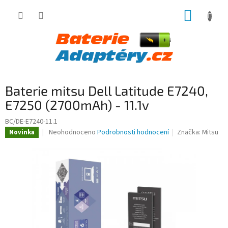
Přejít
NÁKUP
na
obsah
KOŠÍK
Baterie mitsu Dell Latitude E7240,
E7250 (2700mAh) - 11.1v
BC/DE-E7240-11.1
Průměrné
Neohodnoceno
Podrobnosti hodnocení
Značka:
Mitsu
Novinka
hodnocení
produktu
je
0,0
z
5
hvězdiček.