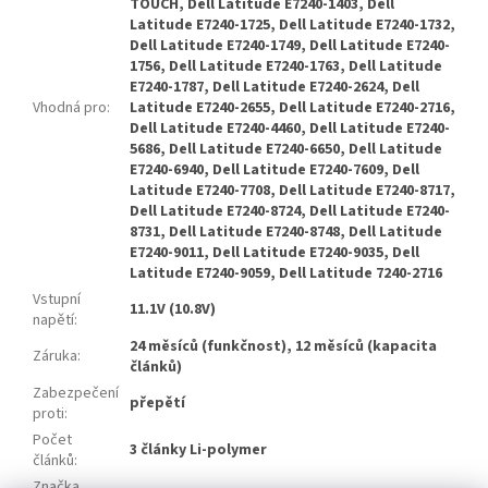
TOUCH, Dell Latitude E7240-1403, Dell
Latitude E7240-1725, Dell Latitude E7240-1732,
Dell Latitude E7240-1749, Dell Latitude E7240-
1756, Dell Latitude E7240-1763, Dell Latitude
E7240-1787, Dell Latitude E7240-2624, Dell
Vhodná pro
:
Latitude E7240-2655, Dell Latitude E7240-2716,
Dell Latitude E7240-4460, Dell Latitude E7240-
5686, Dell Latitude E7240-6650, Dell Latitude
E7240-6940, Dell Latitude E7240-7609, Dell
Latitude E7240-7708, Dell Latitude E7240-8717,
Dell Latitude E7240-8724, Dell Latitude E7240-
8731, Dell Latitude E7240-8748, Dell Latitude
E7240-9011, Dell Latitude E7240-9035, Dell
Latitude E7240-9059, Dell Latitude 7240-2716
Vstupní
11.1V (10.8V)
napětí
:
24 měsíců (funkčnost), 12 měsíců (kapacita
Záruka
:
článků)
Zabezpečení
přepětí
proti
:
Počet
3 články Li-polymer
článků
:
Značka