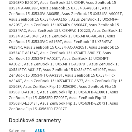
UX563FD-EZ050T, Asus ZenBook 15 UX534F, Asus ZenBook 15
UX534FA-A8038R, Asus ZenBook 15 UX534FA-A8061T, Asus
ZenBook 15 UX534FA-A8085R, Asus ZenBook 15 UX534FA-A9009T,
Asus ZenBook 15 UX534FA-AA165T, Asus ZenBook 15 UX534FA-
AA205T, Asus ZenBook 15 UX534FA-CA9084T, Asus ZenBook 15
UX534FAC, Asus ZenBook 15 UX534FAC-10522D, Asus ZenBook 15
UX534FAC-A8048T, Asus ZenBook 15 UX534FAC-A8148T, Asus
ZenBook 15 UX534FAC-A8169T, Asus ZenBook 15 UX534FAC-
A8194R, Asus ZenBook 15 UX534FAC-AA205T, Asus ZenBook 15
UX534FT-A8154T, Asus ZenBook 15 UX534FT-A9012T, Asus
ZenBook 15 UX534FT-AA028T, Asus ZenBook 15 UX534FT-
AA052T, Asus ZenBook 15 UX534FTC-A8078T, Asus ZenBook 15
UX534FTC-A8312T, Asus ZenBook 15 UX534FTC-A9109T, Asus
ZenBook 15 UX534FTC-AA329T, Asus ZenBook 15 UX534FTC-
AA346T, Asus ZenBook 15 UX534FTC-AS77, Asus ZenBook Flip 15
UX563F, Asus ZenBook Flip 15 UX563FD, Asus ZenBook Flip 15
UX563FD-A1015R, Asus ZenBook Flip 15 UX563FD-A1080T, Asus
ZenBook Flip 15 UX563FD-EZ008T, Asus ZenBook Flip 15
UX563FD-EZ043T, Asus ZenBook Flip 15 UX563FD-EZ073T, Asus
ZenBook Flip 15 UX563FD-EZ087T
Doplňkové parametry
Kategorie
:
ASUS