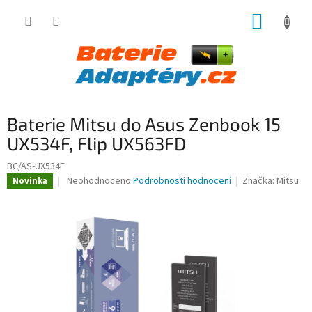
Přejít
NÁKUP
na
obsah
KOŠÍK
Baterie Mitsu do Asus Zenbook 15
UX534F, Flip UX563FD
BC/AS-UX534F
Průměrné
Neohodnoceno
Podrobnosti hodnocení
Značka:
Mitsu
Novinka
hodnocení
produktu
je
0,0
z
5
hvězdiček.