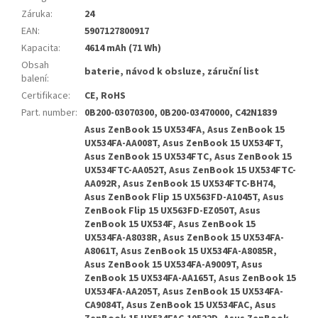
Záruka
:
24
EAN
:
5907127800917
Kapacita
:
4614 mAh (71 Wh)
Obsah
baterie, návod k obsluze, záruční list
balení
:
Certifikace
:
CE, RoHS
Part. number
:
0B200-03070300, 0B200-03470000, C42N1839
Asus ZenBook 15 UX534FA, Asus ZenBook 15
UX534FA-AA008T, Asus ZenBook 15 UX534FT,
Asus ZenBook 15 UX534FTC, Asus ZenBook 15
UX534FTC-AA052T, Asus ZenBook 15 UX534FTC-
AA092R, Asus ZenBook 15 UX534FTC-BH74,
Asus ZenBook Flip 15 UX563FD-A1045T, Asus
ZenBook Flip 15 UX563FD-EZ050T, Asus
ZenBook 15 UX534F, Asus ZenBook 15
UX534FA-A8038R, Asus ZenBook 15 UX534FA-
A8061T, Asus ZenBook 15 UX534FA-A8085R,
Asus ZenBook 15 UX534FA-A9009T, Asus
ZenBook 15 UX534FA-AA165T, Asus ZenBook 15
UX534FA-AA205T, Asus ZenBook 15 UX534FA-
CA9084T, Asus ZenBook 15 UX534FAC, Asus