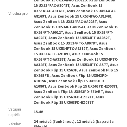
ZenBook 15 UX534FAC-10522D, Asus ZenBook
15 UX534FAC-A8048T, Asus ZenBook 15
UX534FAC-A8148T, Asus ZenBook 15 UX534FAC-
Vhodná pro
:
A8169T, Asus ZenBook 15 UX534FAC-A8194R,
Asus ZenBook 15 UX534FAC-AA205T, Asus
ZenBook 15 UX534FT-A8154T, Asus ZenBook 15
UX534FT-A9012T, Asus ZenBook 15 UX534FT-
AA028T, Asus ZenBook 15 UX534FT-AA052T,
Asus ZenBook 15 UX534FTC-A8078T, Asus
ZenBook 15 UX534FTC-A8312T, Asus ZenBook
15 UX534FTC-A9109T, Asus ZenBook 15
UX534FTC-AA329T, Asus ZenBook 15 UX534FTC-
AA346T, Asus ZenBook 15 UX534FTC-AS77, Asus
ZenBook Flip 15 UX563F, Asus ZenBook Flip 15
UX563FD, Asus ZenBook Flip 15 UX563FD-
A1015R, Asus ZenBook Flip 15 UX563FD-
A1080T, Asus ZenBook Flip 15 UX563FD-EZ008T,
Asus ZenBook Flip 15 UX563FD-EZ043T, Asus
ZenBook Flip 15 UX563FD-EZ073T, Asus
ZenBook Flip 15 UX563FD-EZ087T
Vstupní
15.4V
napětí
:
24 měsíců (funkčnost), 12 měsíců (kapacita
Záruka
: