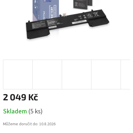
2 049 Kč
Měrná
Skladem
(5 ks)
cena:
Můžeme doručit do:
10.8.2026