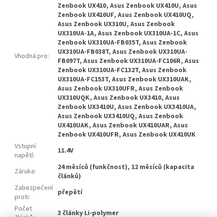
Zenbook UX410, Asus Zenbook UX410U, Asus
Zenbook UX410UF, Asus Zenbook UX410UQ,
Asus Zenbook UX310U, Asus Zenbook
UX310UA-1A, Asus Zenbook UX310UA-1C, Asus
Zenbook UX310UA-FB035T, Asus Zenbook
UX310UA-FB038T, Asus Zenbook UX310UA-
Vhodná pro
:
FB097T, Asus Zenbook UX310UA-FC106R, Asus
Zenbook UX310UA-FC132T, Asus Zenbook
UX310UA-FC153T, Asus Zenbook UX310UAK,
Asus Zenbook UX310UFR, Asus Zenbook
UX310UQK, Asus Zenbook UX3410, Asus
Zenbook UX3410U, Asus Zenbook UX3410UA,
Asus Zenbook UX3410UQ, Asus Zenbook
UX410UAK, Asus Zenbook UX410UAR, Asus
Zenbook UX410UFR, Asus Zenbook UX410UK
Vstupní
11.4V
napětí
:
24 měsíců (funkčnost), 12 měsíců (kapacita
Záruka
:
článků)
Zabezpečení
přepětí
proti
:
Počet
3 články Li-polymer