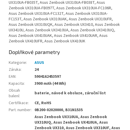
UX310UA-FB035T, Asus Zenbook UX310UA-FB038T, Asus
Zenbook UX310UA-FB097T, Asus Zenbook UX310UA-FC106R,
Asus Zenbook UX310UA-FC132T, Asus Zenbook UX310UA-
FC153T, Asus Zenbook UX310UAK, Asus Zenbook UX310UFR,
Asus Zenbook UX310UQK, Asus Zenbook UX3410, Asus Zenbook
UX3410U, Asus Zenbook UX3410UA, Asus Zenbook UX3410UQ,
Asus Zenbook UX410UAK, Asus Zenbook UX410UAR, Asus
Zenbook UX410UFR, Asus Zenbook UX410UK
Doplňkové parametry
Kategorie
:
ASUS
Záruka
:
24
EAN
:
5904162453597
Kapacita
:
3900 mAh (44 Wh)
Obsah
baterie, návod k obsluze, záruční list
balení
:
Certifikace
:
CE, RoHS
Part. number
:
0B200-02020000, B31N1535
Asus Zenbook UX310UA, Asus Zenbook
UX310UQ, Asus Zenbook UX410UA, Asus
Zenbook UX310, Asus Zenbook UX310UF, Asus