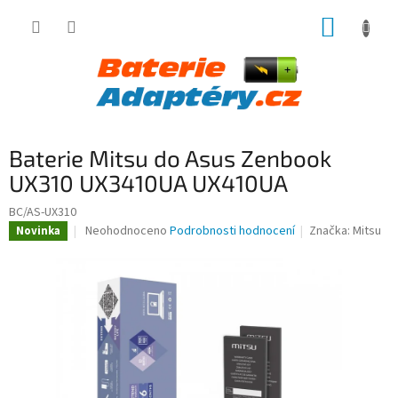
Přejít
NÁKUP
na
obsah
KOŠÍK
Baterie Mitsu do Asus Zenbook
UX310 UX3410UA UX410UA
BC/AS-UX310
Průměrné
Neohodnoceno
Podrobnosti hodnocení
Značka:
Mitsu
Novinka
hodnocení
produktu
je
0,0
z
5
hvězdiček.