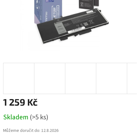
1 259 Kč
Měrná
Skladem
(>5 ks)
cena:
Můžeme doručit do:
12.8.2026