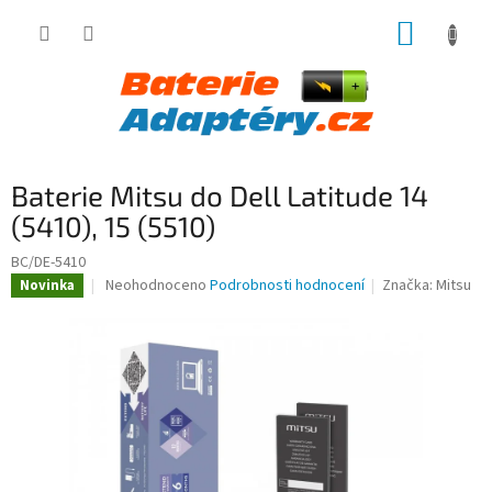
Přejít
NÁKUP
na
obsah
KOŠÍK
Baterie Mitsu do Dell Latitude 14
(5410), 15 (5510)
BC/DE-5410
Průměrné
Neohodnoceno
Podrobnosti hodnocení
Značka:
Mitsu
Novinka
hodnocení
produktu
je
0,0
z
5
hvězdiček.