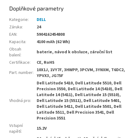
Doplňkové parametry
Kategorie
:
DELL
Záruka
:
24
EAN
:
5904162454808
Kapacita
:
4100 mAh (62 Wh)
Obsah
baterie, návod k obsluze, záruční list
balení
:
Certifikace
:
CE, RoHS
10X1J, 1VY7F, 3HWPP, 3PCVM, 3YNXM, T6DC2,
Part. number
:
YPVX3, JG75F
Dell Latitude 5410, Dell Latitude 5510, Dell
Precision 3550, Dell Latitude 14 (5410), Dell
Latitude 14 (5411), Dell Latitude 15 (5510),
Vhodná pro
:
Dell Latitude 15 (5511), Dell Latitude 5401,
Dell Latitude 5411, Dell Latitude 5501, Dell
Latitude 5511, Dell Precision 3541, Dell
Precision 3551
Vstupní
15.2V
napětí
: