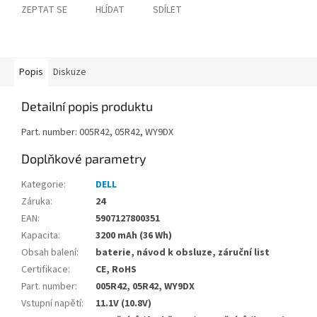
ZEPTAT SE
HLÍDAT
SDÍLET
Popis
Diskuze
Detailní popis produktu
Part. number: 005R42, 05R42, WY9DX
Doplňkové parametry
Kategorie
:
DELL
Záruka
:
24
EAN
:
5907127800351
Kapacita
:
3200 mAh (36 Wh)
Obsah balení
:
baterie, návod k obsluze, záruční list
Certifikace
:
CE, RoHS
Part. number
:
005R42, 05R42, WY9DX
Vstupní napětí
:
11.1V (10.8V)