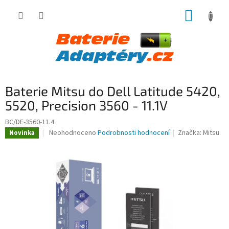
Přejít
NÁKUP
na
obsah
KOŠÍK
Baterie Mitsu do Dell Latitude 5420,
5520, Precision 3560 - 11.1V
BC/DE-3560-11.4
Průměrné
Neohodnoceno
Podrobnosti hodnocení
Značka:
Mitsu
Novinka
hodnocení
produktu
je
0,0
z
5
hvězdiček.