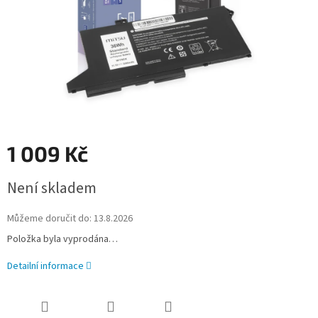
1 009 Kč
Měrná
Není skladem
cena:
Můžeme doručit do:
13.8.2026
Položka byla vyprodána…
Detailní informace