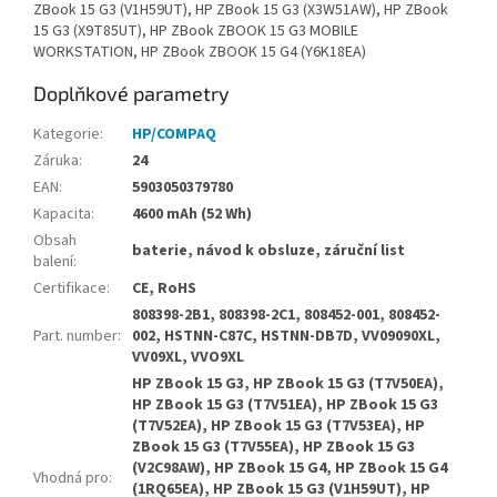
ZBook 15 G3 (V1H59UT), HP ZBook 15 G3 (X3W51AW), HP ZBook
15 G3 (X9T85UT), HP ZBook ZBOOK 15 G3 MOBILE
WORKSTATION, HP ZBook ZBOOK 15 G4 (Y6K18EA)
Doplňkové parametry
Kategorie
:
HP/COMPAQ
Záruka
:
24
EAN
:
5903050379780
Kapacita
:
4600 mAh (52 Wh)
Obsah
baterie, návod k obsluze, záruční list
balení
:
Certifikace
:
CE, RoHS
808398-2B1, 808398-2C1, 808452-001, 808452-
Part. number
:
002, HSTNN-C87C, HSTNN-DB7D, VV09090XL,
VV09XL, VVO9XL
HP ZBook 15 G3, HP ZBook 15 G3 (T7V50EA),
HP ZBook 15 G3 (T7V51EA), HP ZBook 15 G3
(T7V52EA), HP ZBook 15 G3 (T7V53EA), HP
ZBook 15 G3 (T7V55EA), HP ZBook 15 G3
(V2C98AW), HP ZBook 15 G4, HP ZBook 15 G4
Vhodná pro
:
(1RQ65EA), HP ZBook 15 G3 (V1H59UT), HP