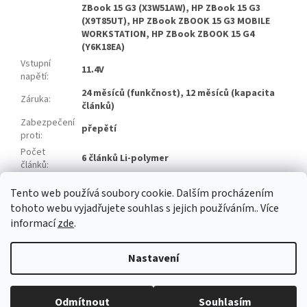
ZBook 15 G3 (X3W51AW), HP ZBook 15 G3
(X9T85UT), HP ZBook ZBOOK 15 G3 MOBILE
WORKSTATION, HP ZBook ZBOOK 15 G4
(Y6K18EA)
Vstupní
11.4V
napětí
:
24 měsíců (funkčnost), 12 měsíců (kapacita
Záruka
:
článků)
Zabezpečení
přepětí
proti
:
Počet
6 článků Li-polymer
článků
:
Značka
Tianneng
Tento web používá soubory cookie. Dalším procházením
článků
:
tohoto webu vyjadřujete souhlas s jejich používáním.. Více
informací
zde
.
Z
á
Nastavení
Vytvořil Shoptet
p
a
t
Odmítnout
Souhlasím
Copyright 2026
baterie-adaptery.cz
. Všechna práva vyhrazena.