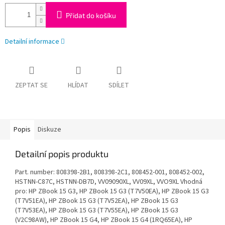
Přidat do košíku
Detailní informace
ZEPTAT SE
HLÍDAT
SDÍLET
Popis
Diskuze
Detailní popis produktu
Part. number: 808398-2B1, 808398-2C1, 808452-001, 808452-002,
HSTNN-C87C, HSTNN-DB7D, VV09090XL, VV09XL, VVO9XL Vhodná
pro: HP ZBook 15 G3, HP ZBook 15 G3 (T7V50EA), HP ZBook 15 G3
(T7V51EA), HP ZBook 15 G3 (T7V52EA), HP ZBook 15 G3
(T7V53EA), HP ZBook 15 G3 (T7V55EA), HP ZBook 15 G3
(V2C98AW), HP ZBook 15 G4, HP ZBook 15 G4 (1RQ65EA), HP