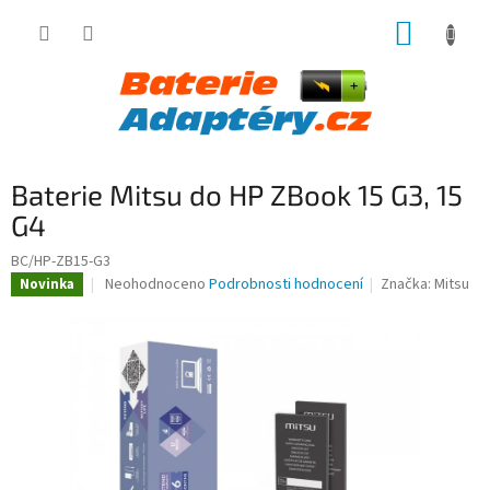
Přejít
NÁKUP
na
obsah
KOŠÍK
Baterie Mitsu do HP ZBook 15 G3, 15
G4
BC/HP-ZB15-G3
Průměrné
Neohodnoceno
Podrobnosti hodnocení
Značka:
Mitsu
Novinka
hodnocení
produktu
je
0,0
z
5
hvězdiček.