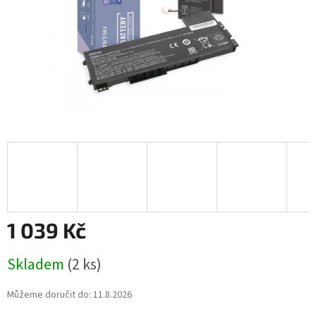
1 039 Kč
Měrná
Skladem
(2 ks)
cena:
Můžeme doručit do:
11.8.2026