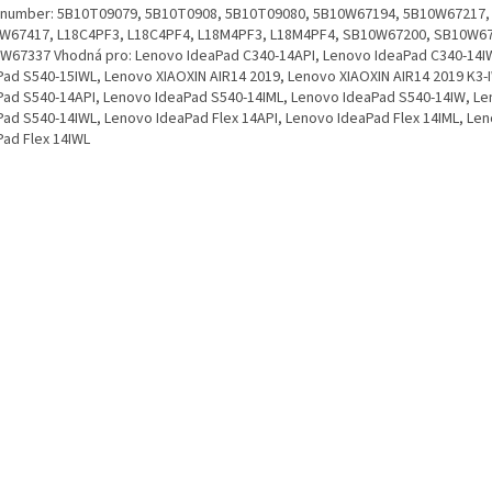
. number: 5B10T09079, 5B10T0908, 5B10T09080, 5B10W67194, 5B10W67217,
W67417, L18C4PF3, L18C4PF4, L18M4PF3, L18M4PF4, SB10W67200, SB10W6
W67337 Vhodná pro: Lenovo IdeaPad C340-14API, Lenovo IdeaPad C340-14I
Pad S540-15IWL, Lenovo XIAOXIN AIR14 2019, Lenovo XIAOXIN AIR14 2019 K3-
Pad S540-14API, Lenovo IdeaPad S540-14IML, Lenovo IdeaPad S540-14IW, L
Pad S540-14IWL, Lenovo IdeaPad Flex 14API, Lenovo IdeaPad Flex 14IML, Le
Pad Flex 14IWL