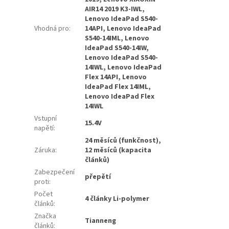
AIR14 2019 K3-IWL,
Lenovo IdeaPad S540-
Vhodná pro
:
14API, Lenovo IdeaPad
S540-14IML, Lenovo
IdeaPad S540-14IW,
Lenovo IdeaPad S540-
14IWL, Lenovo IdeaPad
Flex 14API, Lenovo
IdeaPad Flex 14IML,
Lenovo IdeaPad Flex
14IWL
Vstupní
15.4V
napětí
:
24 měsíců (funkčnost),
Záruka
:
12 měsíců (kapacita
článků)
Zabezpečení
přepětí
proti
:
Počet
4 články Li-polymer
článků
:
Značka
Tianneng
článků
: