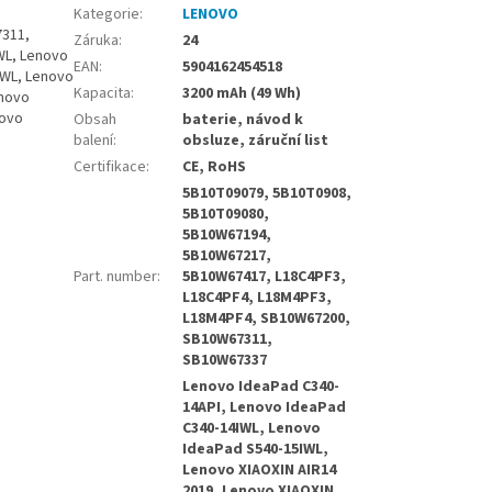
Kategorie
:
LENOVO
7311,
Záruka
:
24
WL, Lenovo
EAN
:
5904162454518
IWL, Lenovo
Kapacita
:
3200 mAh (49 Wh)
enovo
novo
Obsah
baterie, návod k
balení
:
obsluze, záruční list
Certifikace
:
CE, RoHS
5B10T09079, 5B10T0908,
5B10T09080,
5B10W67194,
5B10W67217,
Part. number
:
5B10W67417, L18C4PF3,
L18C4PF4, L18M4PF3,
L18M4PF4, SB10W67200,
SB10W67311,
SB10W67337
Lenovo IdeaPad C340-
14API, Lenovo IdeaPad
C340-14IWL, Lenovo
IdeaPad S540-15IWL,
Lenovo XIAOXIN AIR14
2019, Lenovo XIAOXIN