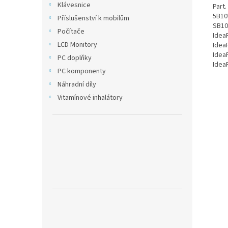
Klávesnice
Part
5B10
Příslušenství k mobilům
SB10
Počítače
Idea
LCD Monitory
Idea
Idea
PC doplňky
Idea
PC komponenty
Náhradní díly
Vitamínové inhalátory