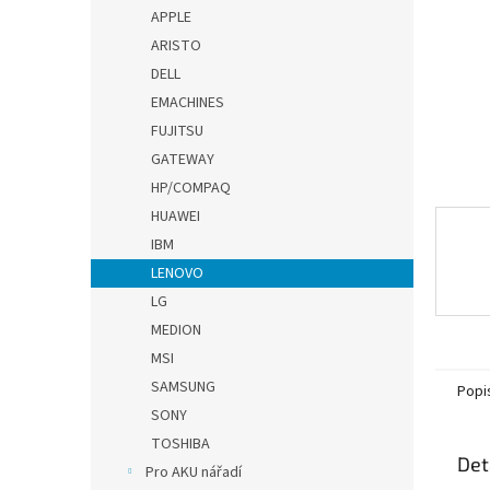
n
APPLE
e
ARISTO
l
DELL
EMACHINES
FUJITSU
GATEWAY
HP/COMPAQ
HUAWEI
IBM
LENOVO
LG
MEDION
MSI
SAMSUNG
Popi
SONY
TOSHIBA
Det
Pro AKU nářadí