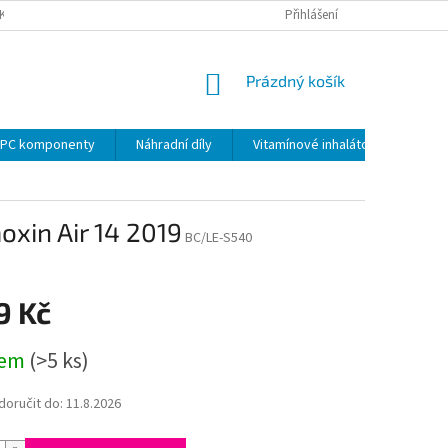
KY
PODMÍNKY OCHRANY OSOBNÍCH ÚDAJŮ
Přihlášení
VRÁCENÍ ZBOŽÍ VE 14 D
NÁKUPNÍ
Prázdný košík
KOŠÍK
PC komponenty
Náhradní díly
Vitamínové inhalátory
oxin Air 14 2019
BC/LE-S540
9 Kč
dem
(>5 ks)
oručit do:
11.8.2026