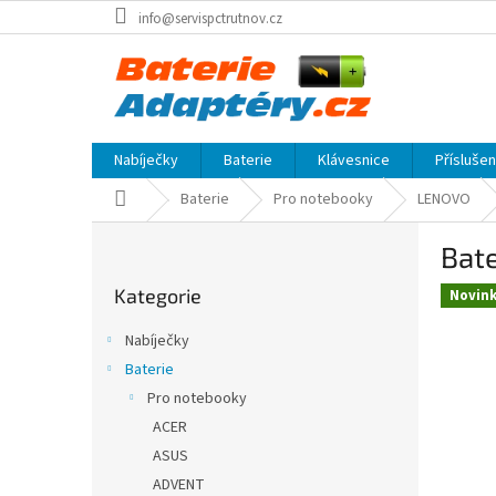
Přejít
info@servispctrutnov.cz
na
obsah
Nabíječky
Baterie
Klávesnice
Přísluše
Domů
Baterie
Pro notebooky
LENOVO
P
Bate
o
Přeskočit
s
Kategorie
kategorie
Novin
t
r
Nabíječky
a
Baterie
n
Pro notebooky
n
í
ACER
p
ASUS
a
ADVENT