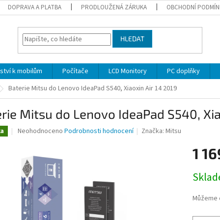
DOPRAVA A PLATBA
PRODLOUŽENÁ ZÁRUKA
OBCHODNÍ PODMÍN
HLEDAT
nství k mobilům
Počítače
LCD Monitory
PC doplňky
Baterie Mitsu do Lenovo IdeaPad S540, Xiaoxin Air 14 2019
rie Mitsu do Lenovo IdeaPad S540, Xia
Průměrné
Neohodnoceno
Podrobnosti hodnocení
Značka:
Mitsu
ka
hodnocení
produktu
1 16
je
0,0
Měrná
Skla
z
cena:
5
hvězdiček.
Můžeme d