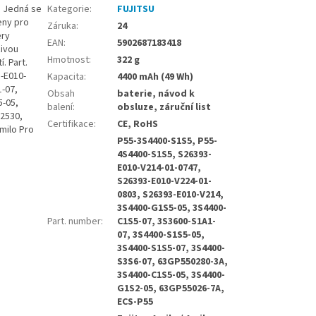
. Jedná se
Kategorie
:
FUJITSU
čeny pro
Záruka
:
24
ery
EAN
:
5902687183418
zivou
Hmotnost
:
322 g
. Part.
-E010-
Kapacita
:
4400 mAh (49 Wh)
-07,
Obsah
baterie, návod k
5-05,
balení
:
obsluze, záruční list
I2530,
Certifikace
:
CE, RoHS
Amilo Pro
P55-3S4400-S1S5, P55-
4S4400-S1S5, S26393-
E010-V214-01-0747,
S26393-E010-V224-01-
0803, S26393-E010-V214,
3S4400-G1S5-05, 3S4400-
Part. number
:
C1S5-07, 3S3600-S1A1-
07, 3S4400-S1S5-05,
3S4400-S1S5-07, 3S4400-
S3S6-07, 63GP550280-3A,
3S4400-C1S5-05, 3S4400-
G1S2-05, 63GP55026-7A,
ECS-P55