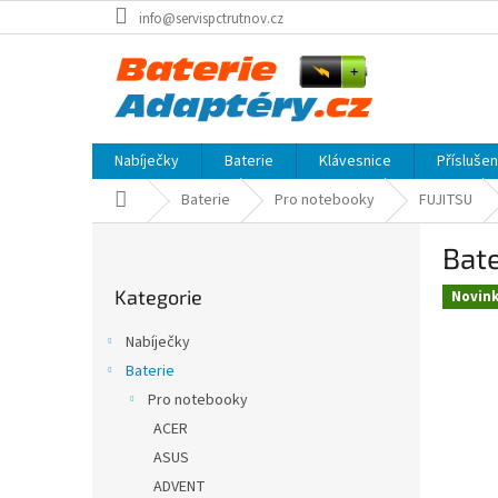
Přejít
info@servispctrutnov.cz
na
obsah
Nabíječky
Baterie
Klávesnice
Přísluše
Domů
Baterie
Pro notebooky
FUJITSU
P
Bate
o
Přeskočit
s
Kategorie
kategorie
Novin
t
r
Nabíječky
a
Baterie
n
Pro notebooky
n
í
ACER
p
ASUS
a
ADVENT