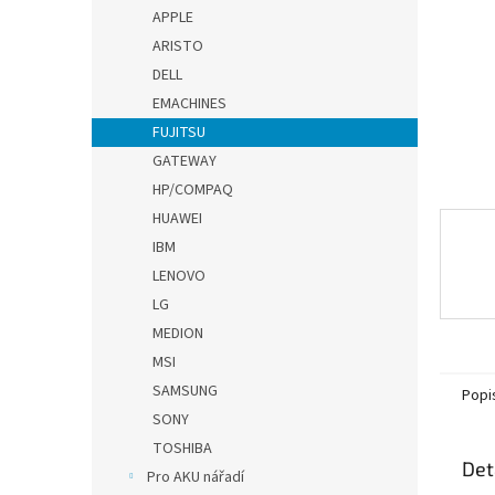
n
APPLE
e
ARISTO
l
DELL
EMACHINES
FUJITSU
GATEWAY
HP/COMPAQ
HUAWEI
IBM
LENOVO
LG
MEDION
MSI
SAMSUNG
Popi
SONY
TOSHIBA
Det
Pro AKU nářadí