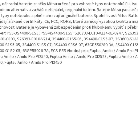
, náhradní baterie značky Mitsu určená pro vybrané typy notebooků Fujitsu
dnou alternativu za Váši nefunkční, originální baterii. Baterie Mitsu jsou ur
typy notebooku a plně nahrazují originální baterie. Spolehlivost Mitsu Batt
dají získané certifikáty: CE, FCC, ROHS, které zaručují vysokou kvalitu a mi
chovost. Baterie je vybavená zabezpečením proti hlubokému vybití a přebití
er: P55-3S4400-S1S5, P55-4S4400-S1S5, S26393-E010-V214-01-0747, S26393
-01-0803, S26393-E010-V214, 3S4400-G1S5-05, 3S4400-C1S5-07, 3S3600-S1A1
00-S1S5-05, 3S4400-S1S5-07, 3S4400-S3S6-07, 63GP550280-3A, 3S4400-C1S
00-G1S2-05, 63GP55026-7A, ECS-P55 Vhodná pro: Fujitsu Amilo / Amilo Pro P
su Amilo / Amilo Pro PI2540, Fujitsu Amilo / Amilo Pro XI2528, Fujitsu Amilo / 
0, Fujitsu Amilo / Amilo Pro PI2450