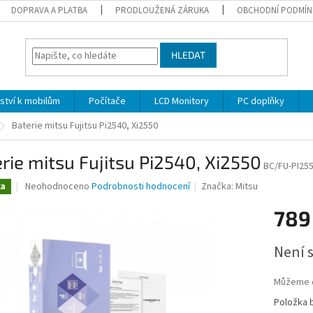
DOPRAVA A PLATBA
PRODLOUŽENÁ ZÁRUKA
OBCHODNÍ PODMÍN
HLEDAT
nství k mobilům
Počítače
LCD Monitory
PC doplňky
Baterie mitsu Fujitsu Pi2540, Xi2550
rie mitsu Fujitsu Pi2540, Xi2550
BC/FU-PI25
Průměrné
Neohodnoceno
Podrobnosti hodnocení
Značka:
Mitsu
ka
hodnocení
produktu
789
je
0,0
Měrná
Není 
z
cena:
5
hvězdiček.
Můžeme d
Položka 