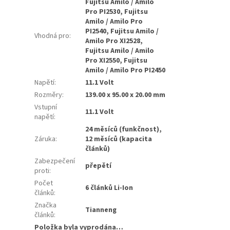
Fujitsu Amilo / Amilo
Pro PI2530, Fujitsu
Amilo / Amilo Pro
PI2540, Fujitsu Amilo /
Vhodná pro
:
Amilo Pro XI2528,
Fujitsu Amilo / Amilo
Pro XI2550, Fujitsu
Amilo / Amilo Pro PI2450
Napětí
:
11.1 Volt
Rozměry
:
139.00 x 95.00 x 20.00 mm
Vstupní
11.1 Volt
napětí
:
24 měsíců (funkčnost),
Záruka
:
12 měsíců (kapacita
článků)
Zabezpečení
přepětí
proti
:
Počet
6 článků Li-Ion
článků
:
Značka
Tianneng
článků
:
Položka byla vyprodána…