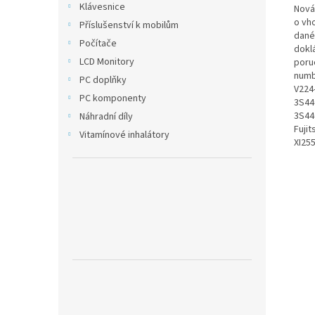
Klávesnice
Nová
o vho
Příslušenství k mobilům
dané 
Počítače
doklá
LCD Monitory
poru
numb
PC doplňky
V224
PC komponenty
3S44
3S44
Náhradní díly
Fujit
Vitamínové inhalátory
XI255