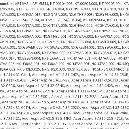
.002, NX.GVWSA.002, NX.GVXSM.001, NX.GVXSN.001, NX.GVYSG.011, NX.GVZEK.007, NX.GVZEK.008, NX.GVZEX.009, NX.GW4AA.001, NX.GW5AA.001, NX.GWAEK.005, NX.GWAEK.006, NX.GX8SM.001, NX.GY9AA.001, NX.GY9AA.002, NX.GY9AA.003, NX.GY9AA.005, NX.GY9AA.009, NX.GY9AA.010, NX.GY9AA.012, NX.GY9AA.013, NX.GY9AA.014, NX.GY9SN.004, NX.H2AAA.001, NX.H37AA.001, NX.H37AA.002, NX.H37AA.003, NX.H37AA.006, NX.H38AA.001, NX.H38AA.002, NX.H47AA.001, NX.H47AA.002, NX.H4QAA.001, NX.H4QAA.002, NX.SHXEX.025, NX.SHXEX.030, NX.SHXEX.038, NX.SHXSG.003 Vhodná pro: Acer Aspire 1 A114-31-C4HH, Acer Aspire 1 A114-31-C4ZV, Acer Aspire 1 A114-31-C5UB, Acer Aspire 1 A114-31-C8PT, Acer Aspire 1 A114-32, Acer Aspire 1 A114-32-C1YA, Acer Aspire 1 A114-32-C2D6, Acer Aspire 1 A114-32-C3N0, Acer Aspire 1 A114-32-C423, Acer Aspire 1 A114-32-C8N6, Acer Aspire 1 A114-32-C97N, Acer Aspire 1 A114-32-C9MJ, Acer Aspire 1 A114-32-C9VN, Acer Aspire 1 A114-32-P0K1, Acer Aspire 1 A114-32-P2A4, Acer Aspire 1 A114-32-P34S, Acer Aspire 1 A114-32-P7E5, Acer Aspire 3 A314-31, Acer Aspire 3 A314-31-C0SG, Acer Aspire 3 A314-31-C0T4, Acer Aspire 3 A314-32-C52Q, Acer Aspire 3 A314-32-C83Q, Acer Aspire 3 A314-32-P2QG, Acer Aspire 3 A314-32-P4AS, Acer Aspire 3 A314-41-98RQ, Acer Aspire 3 A315-21, Acer Aspire 3 A315-21G-44FZ, Acer Aspire 3 A315-21G-472E, Acer Aspire 3 A315-21G-69WG, Acer Aspire 3 A315-21G-96T2, Acer Aspire 3 A315-31-C389, Acer Aspire 3 A315-31-C3CC, Acer Aspire 3 A315-31-C3PK, Acer Aspire 3 A315-31-C3T4, Acer Aspire 3 A315-31-C425, Acer Aspire 3 A315-32-C0S5, Acer Aspire 3 A315-32-C19F, Acer Aspire 3 A315-32-C3KK, Acer Aspire 3 A315-32-C3WY, Acer Aspire 3 A315-32-C64M, Acer Aspire 3 A315-32-C67Y, Acer Aspire 3 A315-32-C6SE, Acer Aspire 3 A315-32-C78M, Acer Aspire 3 A315-33-C9EB, Acer Aspire 3 A315-33-C9RA, Acer Aspire 3 A315-33-P182, Acer Aspire 3 A315-33-P1ZE, Acer Aspire 3 A315-33-P3XS, Acer Aspire 3 A315-33-P40P, Acer Aspire 3 A315-33-P4ED, Acer Aspire 3 A315-33-P4X3, Acer Aspire 1 A114-31, Acer Aspire 1 A114-31-C0HR, Acer Aspire 1 A114-31-C1HU, Acer Aspire 1 A114-31-C26A, Acer Aspire 1 A114-31-C3B7, Acer Aspire 1 A114-31-C472, Acer Aspire 1 A114-32-C4WK, Acer Aspire 1 A114-32-C641, Acer Aspire 1 A114-32-C6U9, Acer Aspire 1 A114-32-C79Z, Acer Aspire 1 A114-32-P84R, Acer Aspire 3 A314-31-C7CY, Acer Aspire 3 A314-31-P8VG, Acer Aspire 3 A314-31-P9B4, Acer Aspire 3 A314-32, Acer Aspire 3 A314-32-C0HQ, Acer Aspire 3 A315-21G, Acer Aspire 3 A315-21G-41DY, Acer Aspire 3 A315-31-C4E2, Acer Aspire 3 A315-31-P122, Acer Aspire 3 A315-31-P26U, Acer Aspire 3 A315-31-P3SX, Acer Aspire 3 A315-31-P3ZM, Acer Aspire 3 A315-33-C1TQ, Acer Aspire 3 A315-33-C1VK, Acer Aspire 3 A315-33-C1VL, Acer Aspire 3 A315-33-C20X, Acer Aspire 3 A315-33-C3QG, Acer Aspire 3 A315-33-C3TJ, Acer Aspire 3 A315-33-P68T, Acer Aspire 3 A315-33-P6M9, Acer Aspire 3 A315-33-P8HD, Acer Aspire 3 A315-33-P9XJ, Acer Aspire 3 A315-41, Acer Aspire 3 A315-41-R001, Acer Aspire 3 A315-41-R09W, Acer Aspire 3 A315-41-R0GH, Acer Aspire 3 A315-41-R132, Acer Aspire 3 A315-41-R2W5, Acer Aspire 3 A315-41-R3RF, Acer Aspire 3 A315-41-R5KU, Acer Aspire 3 A315-41-R5MD, Acer Aspire 3 A315-41G, Acer Aspire 3 A315-41G-R0TY, Acer Aspire 3 A315-41G-R0ZZ, Acer Aspire 3 A315-41G-R1A5, Acer Aspire 3 A315-41G-R1GR, Acer Aspire 3 A315-41G-R4BW, Acer Aspire 3 A315-41G-R4GZ, Acer Aspire 3 A315-41G-R4PC, Acer Aspire 3 A315-41G-R5RJ, Acer Aspire 3 A315-41G-R5U3, Acer Aspire 3 A315-51-33W2, Acer Aspire 3 A315-52-51UD, Acer Aspire 3 A315-53, Acer Aspire 1 A114-31-P52J, Acer Aspire 1 A114-31-P9W7, Acer Aspire 1 A114-31-P9Y1, Acer Aspire 3 A315-31-C8R1, Acer Aspire 3 A315-31-C8WK, Acer Aspire 3 A315-31-C9M0, Acer Aspire 3 A315-31-C9MN, Acer Aspire 3 A315-41-R1W5, Acer Aspire 3 A315-41-R26W, Acer Aspire 3 A315-41-R287, Acer Aspire 3 A315-41G-R1WB, Acer Aspire 3 A315-41G-R28L, Acer Aspire 3 A315-41G-R2U6, Acer Aspire 3 A315-41G-R3EG, Acer Aspire 3 A315-41G-R3KX, Acer Aspire 3 A315-41G-R61H, Acer Aspire 3 A315-41G-R696, Acer Aspire 3 A315-41G-R6CS, Acer Aspire 3 A315-41G-R7HY, Acer Aspire 3 A315-41G-R7R0, Acer Aspire 3 A315-41G-R97S, Acer Aspire 3 A315-51, Acer Aspire 3 A315-22, Acer Aspire 3 A315-34, Acer Aspire 1 A114-31-C014, Acer Aspire 1 A114-31-C02W, Acer Aspire 1 A114-31-C0CT, Acer Aspire 1 A114-31-C0EJ, Acer Aspire 1 A114-31-C0F3, Acer Aspire 1 A114-31-C150, Acer Aspire 1 A114-31-C1EZ, Acer Aspire 1 A114-31-C1J0, Acer Aspire 1 A114-31-C1Q7, Acer Aspire 1 A114-31-C1V5, Acer Aspire 1 A114-31-C22L, Acer Aspire 1 A114-31-C2C4, Acer Aspire 1 A114-31-C2CM, Acer Aspire 1 A114-31-C2FP, Acer Aspire 1 A114-31-C2MP, Acer Aspire 1 A114-31-C2SE, Acer Aspire 1 A114-31-C2YV, Acer Aspire 1 A114-31-C397, Acer Aspire 1 A114-31-C3BT, Acer Aspire 1 A114-31-C3FW, Acer Aspire 1 A114-31-C3MM, Acer Aspire 1 A114-31-C3RS, Acer Aspire 1 A114-31-C3TU, Acer Aspire 1 A114-31-C3UT, Acer Aspire 1 A114-31-C471, Acer Aspire 1 A114-31-C4WM, Acer Aspire 1 A114-31-C50S, Acer Aspire 1 A114-31-C5AB, Acer Aspire 1 A114-31-C5DF, Acer Aspire 1 A114-31-C5GM, Acer Aspire 1 A114-31-C5P3, Acer Aspire 1 A114-31-C5UD, Acer Aspire 1 A114-31-C5UQ, Acer Aspire 1 A114-31-C61F, Acer Aspire 1 A114-31-C6F5, Acer Aspire 1 A114-31-C6TS, Acer Aspire 1 A114-31-C6VC, Acer Aspire 1 A114-31-C6YD, Acer Aspire 1 A114-31-C7L8, Acer Aspire 1 A114-31-C7VN, Acer Aspire 1 A114-31-C7W5, Acer Aspire 1 A114-31-C837, Acer Aspire 1 A114-31-C89L, Acer Aspire 1 A114-31-C8M3, Acer Aspire 1 A114-31-C8M6, Acer Aspire 1 A114-31-C8R2, Acer Aspire 1 A114-31-C8TK, Acer Aspire 1 A114-31-C8VP, Acer Aspire 1 A114-31-C8W3, Acer Aspire 1 A114-31-C8ZC, Acer Aspire 1 A114-31-C98L, Acer Aspire 1 A114-31-C9FS, Acer Aspire 1 A114-31-C9GV, Acer Aspire 1 A114-31-C9HF, Acer Aspire 1 A114-31-C9KD, Acer Aspire 1 A114-31-P0K1, Acer Aspire 1 A114-31-P15B, Acer Aspire 1 A114-31-P3FM, Acer Aspire 1 A114-31-P3GK, Acer Aspire 1 A114-31-P3SP, Acer Aspire 1 A114-31-P3YS, Acer Aspire 1 A114-31-P412, Acer Aspire 1 A114-31-P438, Acer Aspire 1 A114-31-P46Y, Acer Aspire 1 A114-31-P47C, Acer Aspire 1 A114-31-P4J2, Acer Aspire 1 A114-31-P50X, Acer Aspire 1 A114-31-P5RV, Acer Aspire 1 A114-31-P908, Acer Aspire 1 A114-31-P9E8, Acer Aspire 1 A114-32-C05S, Acer Aspire 1 A114-32-C07V, Acer Aspire 1 A114-32-C0B4, Acer Aspire 1 A114-32-C0JL, Acer Aspire 1 A114-32-C0P1, Acer Aspire 1 A114-32-C0TU, Acer Aspire 1 A114-32-C17G, Acer Aspire 1 A114-32-C1C8, Acer Aspire 1 A114-32-C29R, Acer Aspire 1 A114-32-C2LJ, Acer Aspire 1 A114-32-C2VZ, Acer Aspire 1 A114-32-C2X1, Acer Aspire 1 A114-32-C3LZ, Acer Aspire 1 A114-32-C3NO, Acer Aspire 1 A114-32-C3XN, Acer Aspire 1 A114-32-C4CX, Acer Aspire 1 A114-32-C4F6, Acer Aspire 1 A114-32-C4NH, Acer Aspire 1 A114-32-C4XS, Acer Aspire 1 A114-32-C503, Acer Aspire 1 A114-32-C571, Acer Aspire 1 A114-32-C58P, Acer Aspire 1 A114-32-C5D3, Acer Aspire 1 A114-32-C5MA, Acer Aspire 1 A114-32-C62M, Acer Aspire 1 A114-32-C6AJ, Acer Aspire 1 A114-32-C6L7, Acer Aspire 1 A114-32-C6UF, Acer Aspire 1 A114-32-C717, Acer Aspire 1 A114-32-C782, Acer Aspire 1 A114-32-C7DM, Acer Aspire 1 A114-32-C7HQ, Acer Aspire 1 A114-32-C85L, Acer Aspire 1 A114-32-C8FY, Acer Aspire 1 A114-32-C8YL, Acer Aspire 1 A114-32-C9E1, Acer Aspire 1 A114-32-C9GK, Acer Aspire 1 A114-32-P1EC, Acer Aspire 1 A114-32-P1KK, Acer Aspire 1 A114-32-P2M9, Acer Aspire 1 A114-32-P31C, Acer Aspire 1 A114-32-P3A7, Acer Aspire 1 A114-32-P3KK, Acer Aspire 1 A114-32-P3ND, Acer Aspire 1 A114-32-P4AX, Acer Aspire 1 A114-32-P5GN, Acer Aspire 1 A114-32-P5JD, Acer Aspire 1 A114-32-P612, Acer Aspire 1 A114-32-P67K, Acer Aspire 1 A114-32-P6PF, Acer Aspire 1 A114-32-P8AW, Acer Aspire 1 A114-32-P96Z, Acer Aspire 3 A314-21, Acer Aspire 3 A314-21-43SJ, Acer Aspire 3 A314-21-65M7, Acer Aspire 3 A314-21-91V1, Acer Aspire 3 A314-21-93TJ, Acer Aspire 3 A314-21-98MH, Acer Aspire 3 A314-31-C08A, Acer Aspire 3 A314-31-C0LU, Acer Aspire 3 A314-31-C0V3, Acer Aspire 3 A314-31-C12Q, Acer Aspire 3 A314-31-C1WF, Acer Aspire 3 A314-31-C22K, Acer Aspire 3 A314-31-C22V, Acer Aspire 3 A314-31-C29P, Acer Aspire 3 A314-31-C2LR, Acer Aspire 3 A314-31-C2NM, Acer Aspire 3 A314-31-C2PU, Acer Aspire 3 A314-31-C2TV, Acer Aspire 3 A314-31-C2UD, Acer Aspire 3 A314-31-C2UX, Acer Aspire 3 A314-31-C34Q, Acer Aspire 3 A314-31-C38R, Acer Aspire 3 A314-31-C3X0, Acer Aspire 3 A314-31-C4VM, Acer Aspire 3 A314-31-C4X