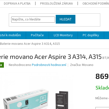
DOPRAVA A PLATBA
PRODLOUŽENÁ ZÁRUKA
OBCHODNÍ PODMÍN
HLEDAT
nství k mobilům
Počítače
LCD Monitory
PC doplňky
Baterie movano Acer Aspire 3 A314, A315
rie movano Acer Aspire 3 A314, A315
BT/
Průměrné
Neohodnoceno
Podrobnosti hodnocení
Značka:
Movano
ka
hodnocení
produktu
869
je
0,0
Měrná
Skla
z
cena:
5
hvězdiček.
Můžeme d