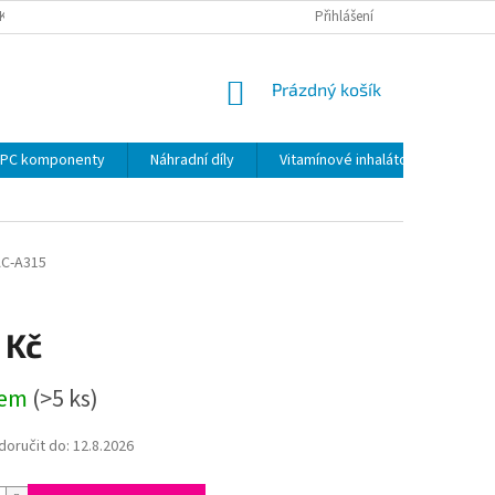
KY
PODMÍNKY OCHRANY OSOBNÍCH ÚDAJŮ
Přihlášení
VRÁCENÍ ZBOŽÍ VE 14 D
NÁKUPNÍ
Prázdný košík
KOŠÍK
PC komponenty
Náhradní díly
Vitamínové inhalátory
AC-A315
 Kč
dem
(>5 ks)
oručit do:
12.8.2026