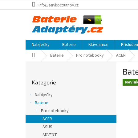
Přejít
info@servispctrutnov.cz
na
obsah
Nabíječky
Baterie
Klávesnice
Přísluše
Domů
Baterie
Pro notebooky
ACER
P
Bate
o
Přeskočit
s
Kategorie
kategorie
Novin
t
r
Nabíječky
a
Baterie
n
Pro notebooky
n
í
ACER
p
ASUS
a
ADVENT