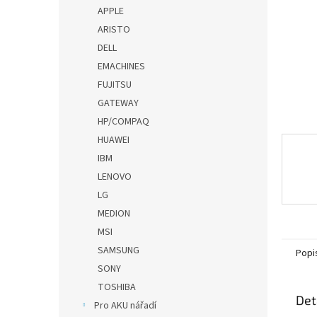
n
APPLE
e
ARISTO
l
DELL
EMACHINES
FUJITSU
GATEWAY
HP/COMPAQ
HUAWEI
IBM
LENOVO
LG
MEDION
MSI
SAMSUNG
Popi
SONY
TOSHIBA
Det
Pro AKU nářadí