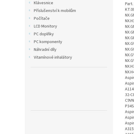
Klávesnice
Part. number: AP16M5J, AP16M4J, KT.00204.008, KT.00204.009, KT.00205.004, KT.00205.005, KT.00205.006, KT.00205.007, NX.GNPAA.004, NX.GNSSA.003, NX.GNTAA.010, NX.GNTSA.007, NX.GNVAA.009, NX.GNVSA.013, NX.GQ4SA.003, NX.GTHEU.003, NX.GY9SA.005, NX.GY9SA.007, NX.H38SA.002, 2ICP4/80/104, AP16M5J(2ICP4/80/104), KT 00205004, KT.0030G.017, NX.GNPAA.018, NX.GNTAA.001, NX.GNTEA.006, NX.GNVAA.002, NX.GNVAA.016, NX.GNVAA.017, NX.GNVAA.024, NX.GNVAA.025, NX.GNVAA.026, NX.GNVAA.027, NX.GNVSA.022, NX.GQ4SA.002, NX.GR5AA.002, NX.GS5AA.002, NX.GTHEU.001, NX.GVWAA
Příslušenství k mobilům
Počítače
LCD Monitory
PC doplňky
PC komponenty
Náhradní díly
Vitamínové inhalátory