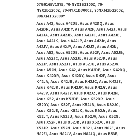
07G016EV1875, 70-NYX1B1100Z, 70-
NYX1B1200Z, 70-NYX1B3000Z, 70NXM1B2200Z,
90NXM1B2000Y
Asus A42, Asus A42DE, Asus A42DQ, Asus
A42DR, Asus A42DY, Asus A42F, Asus A42J, Asus
A42JA, Asus A42JB, Asus A42JC, Asus A42JE,
Asus A42JK, Asus A42JP, Asus A42Jr, Asus
A42JV, Asus A42JY, Asus A42JZ, Asus A42N,
Asus A52, Asus A52DE, Asus A52F, Asus A52JB,
Asus A52JC, Asus A52JE, Asus A52JK, Asus
A52Jr, Asus A52JT, Asus A52JU, Asus A52JV,
Asus A52N, Asus K42, Asus K42DE, Asus K42DQ,
Asus K42DR, Asus K42DY, Asus K42F, Asus
K42JA, Asus K42JB, Asus K42JC, Asus K42JE,
Asus K42JK, Asus K42JP, Asus K42Jr, Asus
K42JV, Asus K42JY, Asus K42JZ, Asus K42N,
Asus K52, Asus K52DE, Asus K52DR, Asus
K52DY, Asus K52F, Asus K52JB, Asus K52JC,
Asus K52JE, Asus K52JK, Asus K52Jr, Asus
K52JT, Asus K52JU, Asus K52JV, Asus K52N,
Asus X52F, Asus X52JB, Asus X52JC, Asus
X52JR, Asus X52N, Asus N82J, Asus N82E, Asus
N82EI, Asus N82JV, Asus N82JQ, Asus B53E,