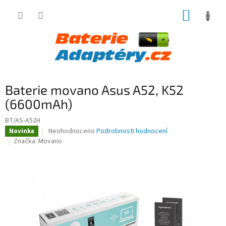
Přejít
NÁKUP
na
obsah
KOŠÍK
Baterie movano Asus A52, K52
(6600mAh)
BT/AS-A52H
Průměrné
Neohodnoceno
Podrobnosti hodnocení
Novinka
hodnocení
Značka:
Movano
produktu
je
0,0
z
5
hvězdiček.