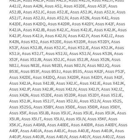
A42JK, Asus A42JP, Asus A42Jr, Asus A42JV, Asus A42JY, Asus
A42JZ, Asus A42N, Asus A52, Asus A52DE, Asus A52F, Asus
A52JB, Asus A52JC, Asus A52JE, Asus A52JK, Asus A52Jr, Asus
A52JT, Asus A52JU, Asus A52JV, Asus A52N, Asus K42, Asus
K42DE, Asus K42DQ, Asus K42DR, Asus K42DY, Asus K42F, Asus
K42JA, Asus K42JB, Asus K42JC, Asus K42JE, Asus K42JK, Asus
K42JP, Asus K42Jr, Asus K42JV, Asus K42JY, Asus K42JZ, Asus
K42N, Asus K52, Asus K52DE, Asus K52DR, Asus K52DY, Asus
K52F, Asus K52JB, Asus K52JC, Asus K52JE, Asus K52JK, Asus
K52Jr, Asus K52JT, Asus K52JU, Asus K52JV, Asus K52N, Asus
X52F, Asus X52JB, Asus X52JC, Asus X52JR, Asus X52N, Asus
N82J, Asus N82E, Asus N82EI, Asus N82JV, Asus N82JQ, Asus
B53E, Asus B53F, Asus B53J, Asus B53S, Asus K62F, Asus P52F,
Asus X42DE, Asus X42DQ, Asus X42DR, Asus X42DY, Asus X42F,
Asus X42JA, Asus X42JB, Asus X42JC, Asus X42JE, Asus X42JK,
Asus X42JP, Asus X42JR, Asus X42JV, Asus X42JY, Asus X42JZ,
Asus X42N, Asus X52DE, Asus X52DR, Asus X52DY, Asus X52JE,
Asus X52JK, Asus X52JT, Asus X52JU, Asus X52JV, Asus X52S,
Asus X52SG, Asus X5IBY, Asus X5IDE, Asus X5IDR, Asus X5IDY,
Asus X5IF, Asus X5IJB, Asus X5IJC, Asus X5IJE, Asus X5IJK, Asus
X5IJR, Asus X5IJT, Asus X5IJU, Asus X5IJV, Asus X5KF, Asus
X5KJC, Asus A40AB, Asus A40DE, Asus A40DR, Asus A40DY, Asus
A40F, Asus A40JA, Asus A40JC, Asus A40JE, Asus A40JK, Asus
A40JP, Asus A40JR, Asus A40JV, Asus A40JY, Asus A40JZ, Asus