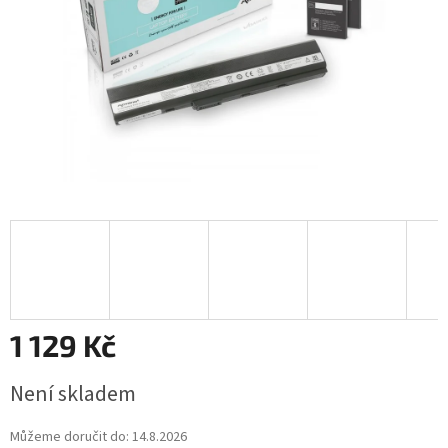
1 129 Kč
Měrná
Není skladem
cena:
Můžeme doručit do:
14.8.2026