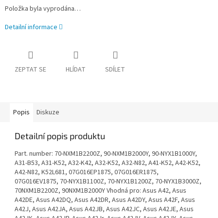
Položka byla vyprodána…
Detailní informace
ZEPTAT SE
HLÍDAT
SDÍLET
Popis
Diskuze
Detailní popis produktu
Part. number: 70-NXM1B2200Z, 90-NXM1B2000Y, 90-NYX1B1000Y,
A31-B53, A31-K52, A32-K42, A32-K52, A32-N82, A41-K52, A42-K52,
A42-N82, K52L681, 07G016EP1875, 07G016ER1875,
07G016EV1875, 70-NYX1B1100Z, 70-NYX1B1200Z, 70-NYX1B3000Z,
70NXM1B2200Z, 90NXM1B2000Y Vhodná pro: Asus A42, Asus
A42DE, Asus A42DQ, Asus A42DR, Asus A42DY, Asus A42F, Asus
A42J, Asus A42JA, Asus A42JB, Asus A42JC, Asus A42JE, Asus