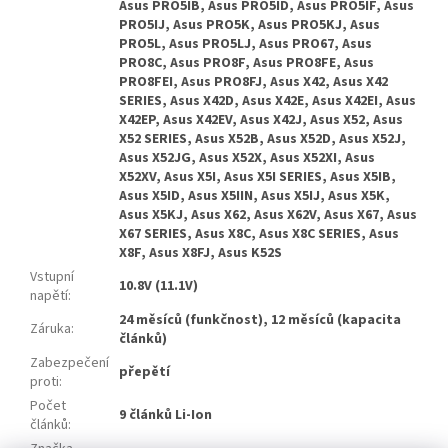
Asus PRO5IB, Asus PRO5ID, Asus PRO5IF, Asus
PRO5IJ, Asus PRO5K, Asus PRO5KJ, Asus
PRO5L, Asus PRO5LJ, Asus PRO67, Asus
PRO8C, Asus PRO8F, Asus PRO8FE, Asus
PRO8FEI, Asus PRO8FJ, Asus X42, Asus X42
SERIES, Asus X42D, Asus X42E, Asus X42EI, Asus
X42EP, Asus X42EV, Asus X42J, Asus X52, Asus
X52 SERIES, Asus X52B, Asus X52D, Asus X52J,
Asus X52JG, Asus X52X, Asus X52XI, Asus
X52XV, Asus X5I, Asus X5I SERIES, Asus X5IB,
Asus X5ID, Asus X5IIN, Asus X5IJ, Asus X5K,
Asus X5KJ, Asus X62, Asus X62V, Asus X67, Asus
X67 SERIES, Asus X8C, Asus X8C SERIES, Asus
X8F, Asus X8FJ, Asus K52S
Vstupní
10.8V (11.1V)
napětí
:
24 měsíců (funkčnost), 12 měsíců (kapacita
Záruka
:
článků)
Zabezpečení
přepětí
proti
:
Počet
9 článků Li-Ion
článků
: