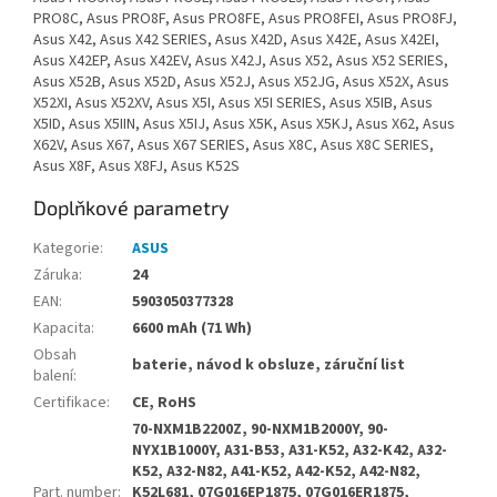
PRO8C, Asus PRO8F, Asus PRO8FE, Asus PRO8FEI, Asus PRO8FJ,
Asus X42, Asus X42 SERIES, Asus X42D, Asus X42E, Asus X42EI,
Asus X42EP, Asus X42EV, Asus X42J, Asus X52, Asus X52 SERIES,
Asus X52B, Asus X52D, Asus X52J, Asus X52JG, Asus X52X, Asus
X52XI, Asus X52XV, Asus X5I, Asus X5I SERIES, Asus X5IB, Asus
X5ID, Asus X5IIN, Asus X5IJ, Asus X5K, Asus X5KJ, Asus X62, Asus
X62V, Asus X67, Asus X67 SERIES, Asus X8C, Asus X8C SERIES,
Asus X8F, Asus X8FJ, Asus K52S
Doplňkové parametry
Kategorie
:
ASUS
Záruka
:
24
EAN
:
5903050377328
Kapacita
:
6600 mAh (71 Wh)
Obsah
baterie, návod k obsluze, záruční list
balení
:
Certifikace
:
CE, RoHS
70-NXM1B2200Z, 90-NXM1B2000Y, 90-
NYX1B1000Y, A31-B53, A31-K52, A32-K42, A32-
K52, A32-N82, A41-K52, A42-K52, A42-N82,
Part. number
:
K52L681, 07G016EP1875, 07G016ER1875,