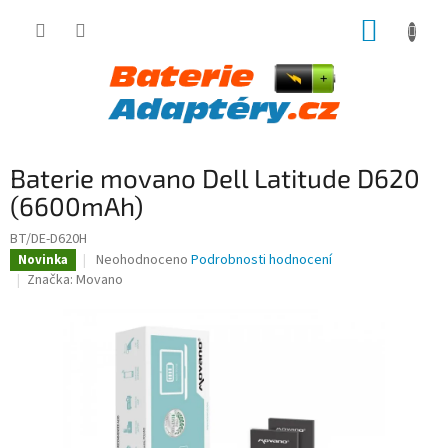
Přejít
NÁKUP
na
obsah
KOŠÍK
Baterie movano Dell Latitude D620
(6600mAh)
BT/DE-D620H
Průměrné
Neohodnoceno
Podrobnosti hodnocení
Novinka
hodnocení
Značka:
Movano
produktu
je
0,0
z
5
hvězdiček.