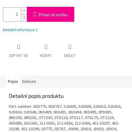
Přidat do košíku
Detailní informace
ZEPTAT SE
HLÍDAT
SDÍLET
Popis
Diskuze
Detailní popis produktu
Part. number: 0GD775, 0GD787, 0JD605, 0JD606, 0JD610, 0JD616,
0JD634, 0JD648, 0KD489, 0KD491, 0KD494, 0KD495, 0PD685,
0RD300, 0RD301, 0TC030, 0TD116, 0TD117, 0TD175, 0TG226,
0UD088, 0UG260, 312-0383, 312-0384, 312-0386, 451-10297, 451-
10298, 451-10299, GD775, GD787, JD606, JD610, JD616, JD634,