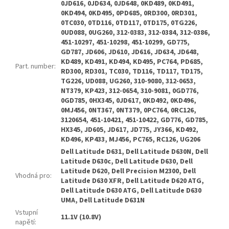
0JD616, 0JD634, 0JD648, 0KD489, 0KD491,
0KD494, 0KD495, 0PD685, 0RD300, 0RD301,
0TC030, 0TD116, 0TD117, 0TD175, 0TG226,
0UD088, 0UG260, 312-0383, 312-0384, 312-0386,
451-10297, 451-10298, 451-10299, GD775,
GD787, JD606, JD610, JD616, JD634, JD648,
KD489, KD491, KD494, KD495, PC764, PD685,
Part. number
:
RD300, RD301, TC030, TD116, TD117, TD175,
TG226, UD088, UG260, 310-9080, 312-0653,
NT379, KP423, 312-0654, 310-9081, 0GD776,
0GD785, 0HX345, 0JD617, 0KD492, 0KD496,
0MJ456, 0NT367, 0NT379, 0PC764, 0RC126,
3120654, 451-10421, 451-10422, GD776, GD785,
HX345, JD605, JD617, JD775, JY366, KD492,
KD496, KP433, MJ456, PC765, RC126, UG206
Dell Latitude D631, Dell Latitude D630N, Dell
Latitude D630c, Dell Latitude D630, Dell
Latitude D620, Dell Precision M2300, Dell
Vhodná pro
:
Latitude D630 XFR, Dell Latitude D620 ATG,
Dell Latitude D630 ATG, Dell Latitude D630
UMA, Dell Latitude D631N
Vstupní
11.1V (10.8V)
napětí
: