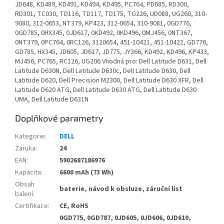
JD648, KD489, KD491, KD494, KD495, PC764, PD685, RD300,
RD301, TC030, TD116, TD117, TD175, TG226, UD088, UG260, 310-
9080, 312-0653, NT379, KP423, 312-0654, 310-9081, 0GD776,
0GD785, 0HX345, 0JD617, 0KD492, 0KD496, 0MJ456, 0NT367,
0NT379, 0PC764, 0RC126, 3120654, 451-10421, 451-10422, GD776,
GD785, HX345, JD605, JD617, JD775, JY366, KD492, KD496, KP433,
MJ456, PC765, RC126, UG206 Vhodná pro: Dell Latitude D631, Dell
Latitude D630N, Dell Latitude D630c, Dell Latitude D630, Dell
Latitude D620, Dell Precision M2300, Dell Latitude D630 XFR, Dell
Latitude D620 ATG, Dell Latitude D630 ATG, Dell Latitude D630
UMA, Dell Latitude D631N
Doplňkové parametry
Kategorie
:
DELL
Záruka
:
24
EAN
:
5902687186976
Kapacita
:
6600 mAh (73 Wh)
Obsah
baterie, návod k obsluze, záruční list
balení
:
Certifikace
:
CE, RoHS
0GD775, 0GD787, 0JD605, 0JD606, 0JD610,