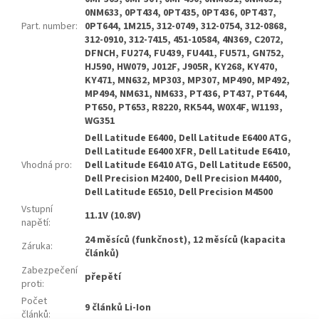
0NM633, 0PT434, 0PT435, 0PT436, 0PT437,
Part. number
:
0PT644, 1M215, 312-0749, 312-0754, 312-0868,
312-0910, 312-7415, 451-10584, 4N369, C2072,
DFNCH, FU274, FU439, FU441, FU571, GN752,
HJ590, HW079, J012F, J905R, KY268, KY470,
KY471, MN632, MP303, MP307, MP490, MP492,
MP494, NM631, NM633, PT436, PT437, PT644,
PT650, PT653, R8220, RK544, W0X4F, W1193,
WG351
Dell Latitude E6400, Dell Latitude E6400 ATG,
Dell Latitude E6400 XFR, Dell Latitude E6410,
Vhodná pro
:
Dell Latitude E6410 ATG, Dell Latitude E6500,
Dell Precision M2400, Dell Precision M4400,
Dell Latitude E6510, Dell Precision M4500
Vstupní
11.1V (10.8V)
napětí
:
24 měsíců (funkčnost), 12 měsíců (kapacita
Záruka
:
článků)
Zabezpečení
přepětí
proti
:
Počet
9 článků Li-Ion
článků
: