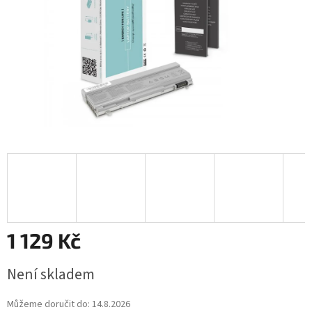
1 129 Kč
Měrná
Není skladem
cena:
Můžeme doručit do:
14.8.2026