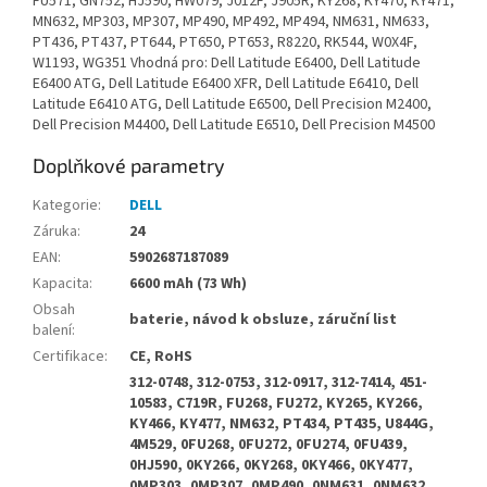
FU571, GN752, HJ590, HW079, J012F, J905R, KY268, KY470, KY471,
MN632, MP303, MP307, MP490, MP492, MP494, NM631, NM633,
PT436, PT437, PT644, PT650, PT653, R8220, RK544, W0X4F,
W1193, WG351 Vhodná pro: Dell Latitude E6400, Dell Latitude
E6400 ATG, Dell Latitude E6400 XFR, Dell Latitude E6410, Dell
Latitude E6410 ATG, Dell Latitude E6500, Dell Precision M2400,
Dell Precision M4400, Dell Latitude E6510, Dell Precision M4500
Doplňkové parametry
Kategorie
:
DELL
Záruka
:
24
EAN
:
5902687187089
Kapacita
:
6600 mAh (73 Wh)
Obsah
baterie, návod k obsluze, záruční list
balení
:
Certifikace
:
CE, RoHS
312-0748, 312-0753, 312-0917, 312-7414, 451-
10583, C719R, FU268, FU272, KY265, KY266,
KY466, KY477, NM632, PT434, PT435, U844G,
4M529, 0FU268, 0FU272, 0FU274, 0FU439,
0HJ590, 0KY266, 0KY268, 0KY466, 0KY477,
0MP303, 0MP307, 0MP490, 0NM631, 0NM632,