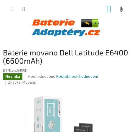
Přejít
NÁKUP
na
obsah
KOŠÍK
Baterie movano Dell Latitude E6400
(6600mAh)
BT/DE-E6400H
Průměrné
Neohodnoceno
Podrobnosti hodnocení
Novinka
hodnocení
Značka:
Movano
produktu
je
0,0
z
5
hvězdiček.