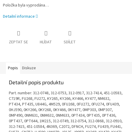
Položka byla vyprodána…
Detailní informace
ZEPTAT SE
HLÍDAT
SDÍLET
Popis
Diskuze
Detailní popis produktu
Part. number: 312-0748, 312-0753, 312-0917, 312-7414, 451-10583,
C719R, FU268, FU272, KY265, KY266, KY466, KY477, NM632,
PT434, PT435, U844G, 4M529, 0FU268, 0FU272, 0FU274, 0FU439,
0HJ590, 0KY266, 0KY268, 0KY466, 0KY477, 0MP303, 0MP307,
0MP490, 0NM631, 0NM632, 0NM633, 0PT434, 0PT435, 0PT436,
0PT437, 0PT644, 1M215, 312-0749, 312-0754, 312-0868, 312-0910,
312-7415, 451-10584, 4N369, C2072, DFNCH, FU274, FU439, FU441,