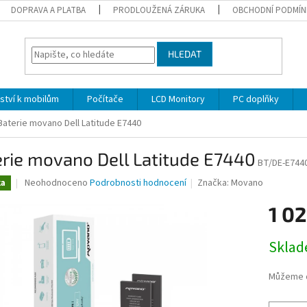
DOPRAVA A PLATBA
PRODLOUŽENÁ ZÁRUKA
OBCHODNÍ PODMÍN
HLEDAT
nství k mobilům
Počítače
LCD Monitory
PC doplňky
Baterie movano Dell Latitude E7440
rie movano Dell Latitude E7440
BT/DE-E744
Průměrné
Neohodnoceno
Podrobnosti hodnocení
Značka:
Movano
ka
hodnocení
produktu
1 02
je
0,0
Měrná
Skla
z
cena:
5
hvězdiček.
Můžeme d