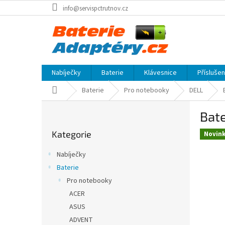
Přejít
info@servispctrutnov.cz
na
obsah
Nabíječky
Baterie
Klávesnice
Přísluše
Domů
Baterie
Pro notebooky
DELL
P
Bate
o
Přeskočit
s
Kategorie
kategorie
Novin
t
r
Nabíječky
a
Baterie
n
Pro notebooky
n
í
ACER
p
ASUS
a
ADVENT