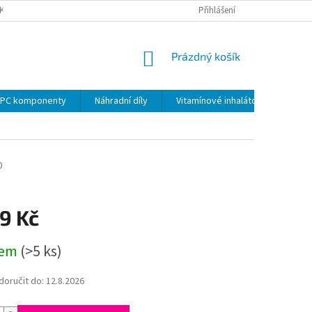
KY
PODMÍNKY OCHRANY OSOBNÍCH ÚDAJŮ
Přihlášení
VRÁCENÍ ZBOŽÍ VE 14 D
NÁKUPNÍ
Prázdný košík
KOŠÍK
PC komponenty
Náhradní díly
Vitamínové inhalátory
0
9 Kč
dem
(>5 ks)
oručit do:
12.8.2026