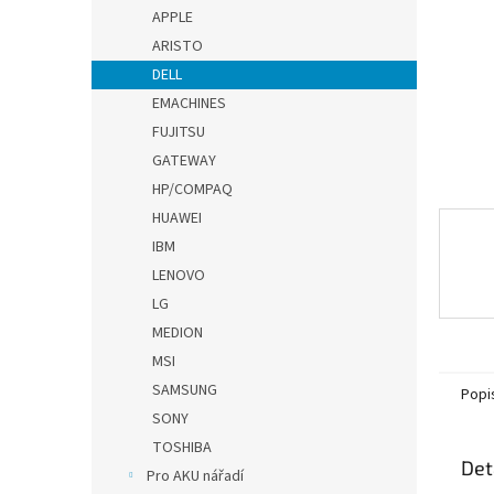
n
APPLE
e
ARISTO
l
DELL
EMACHINES
FUJITSU
GATEWAY
HP/COMPAQ
HUAWEI
IBM
LENOVO
LG
MEDION
MSI
SAMSUNG
Popi
SONY
TOSHIBA
Det
Pro AKU nářadí