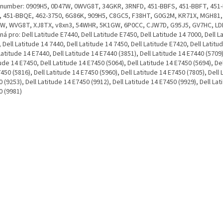
. number: 0909H5, 0D47W, 0WVG8T, 34GKR, 3RNFD, 451-BBFS, 451-BBFT, 451-
, 451-BBQE, 462-3750, 6G86K, 909H5, C8GC5, F38HT, G0G2M, KR71X, MGH81,
W, WVG8T, XJ8TX, v8xn3, 54WHR, 5K1GW, 6P0CC, CJW7D, G95J5, GV7HC, LD
á pro: Dell Latitude E7440, Dell Latitude E7450, Dell Latitude 14 7000, Dell L
 Dell Latitude 14 7440, Dell Latitude 14 7450, Dell Latitude E7420, Dell Latitu
Latitude 14 E7440, Dell Latitude 14 E7440 (3851), Dell Latitude 14 E7440 (5709)
ude 14 E7450, Dell Latitude 14 E7450 (5064), Dell Latitude 14 E7450 (5694), De
450 (5816), Dell Latitude 14 E7450 (5960), Dell Latitude 14 E7450 (7805), Dell 
 (9253), Dell Latitude 14 E7450 (9912), Dell Latitude 14 E7450 (9929), Dell Lat
0 (9981)