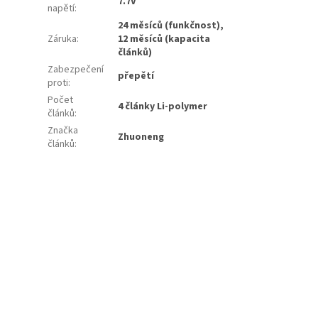
7.7V
napětí
:
24 měsíců (funkčnost),
Záruka
:
12 měsíců (kapacita
článků)
Zabezpečení
přepětí
proti
:
Počet
4 články Li-polymer
článků
:
Značka
Zhuoneng
článků
: