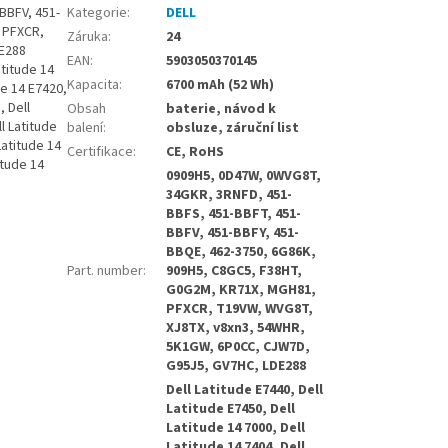
BBFV, 451-
Kategorie
:
DELL
 PFXCR,
Záruka
:
24
E288
EAN
:
5903050370145
atitude 14
Kapacita
:
6700 mAh (52 Wh)
de 14 E7420,
, Dell
Obsah
baterie, návod k
ll Latitude
balení
:
obsluze, záruční list
Latitude 14
Certifikace
:
CE, RoHS
itude 14
0909H5, 0D47W, 0WVG8T,
34GKR, 3RNFD, 451-
BBFS, 451-BBFT, 451-
BBFV, 451-BBFY, 451-
BBQE, 462-3750, 6G86K,
Part. number
:
909H5, C8GC5, F38HT,
G0G2M, KR71X, MGH81,
PFXCR, T19VW, WVG8T,
XJ8TX, v8xn3, 54WHR,
5K1GW, 6P0CC, CJW7D,
G95J5, GV7HC, LDE288
Dell Latitude E7440, Dell
Latitude E7450, Dell
Latitude 14 7000, Dell
Latitude 14 7404, Dell