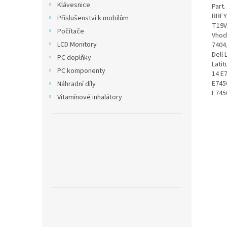
Klávesnice
Part
BBFY
Příslušenství k mobilům
T19V
Počítače
Vhodn
LCD Monitory
7404,
Dell 
PC doplňky
Latit
PC komponenty
14 E7
E7450
Náhradní díly
E745
Vitamínové inhalátory