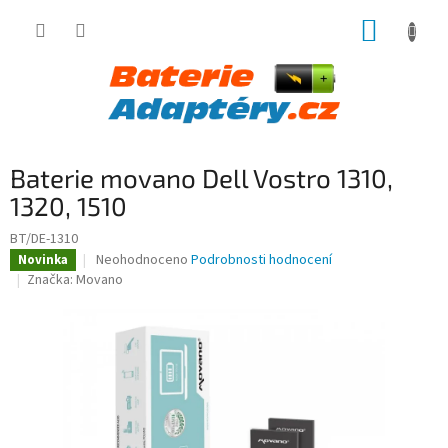
Přejít
NÁKUP
na
obsah
KOŠÍK
Baterie movano Dell Vostro 1310,
1320, 1510
BT/DE-1310
Průměrné
Neohodnoceno
Podrobnosti hodnocení
Novinka
hodnocení
Značka:
Movano
produktu
je
0,0
z
5
hvězdiček.