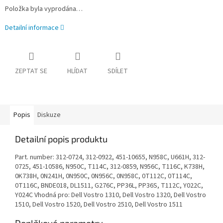
Položka byla vyprodána…
Detailní informace
ZEPTAT SE
HLÍDAT
SDÍLET
Popis
Diskuze
Detailní popis produktu
Part. number: 312-0724, 312-0922, 451-10655, N958C, U661H, 312-
0725, 451-10586, N950C, T114C, 312-0859, N956C, T116C, K738H,
0K738H, 0N241H, 0N950C, 0N956C, 0N958C, 0T112C, 0T114C,
0T116C, BNDE018, DL1511, G276C, PP36L, PP36S, T112C, Y022C,
Y024C Vhodná pro: Dell Vostro 1310, Dell Vostro 1320, Dell Vostro
1510, Dell Vostro 1520, Dell Vostro 2510, Dell Vostro 1511