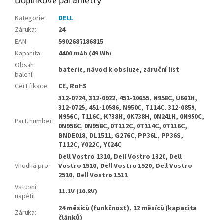
Doplňkové parametry
Kategorie
:
DELL
Záruka
:
24
EAN
:
5902687186815
Kapacita
:
4400 mAh (49 Wh)
Obsah
baterie, návod k obsluze, záruční list
balení
:
Certifikace
:
CE, RoHS
312-0724, 312-0922, 451-10655, N958C, U661H,
312-0725, 451-10586, N950C, T114C, 312-0859,
N956C, T116C, K738H, 0K738H, 0N241H, 0N950C,
Part. number
:
0N956C, 0N958C, 0T112C, 0T114C, 0T116C,
BNDE018, DL1511, G276C, PP36L, PP36S,
T112C, Y022C, Y024C
Dell Vostro 1310, Dell Vostro 1320, Dell
Vhodná pro
:
Vostro 1510, Dell Vostro 1520, Dell Vostro
2510, Dell Vostro 1511
Vstupní
11.1V (10.8V)
napětí
:
24 měsíců (funkčnost), 12 měsíců (kapacita
Záruka
:
článků)