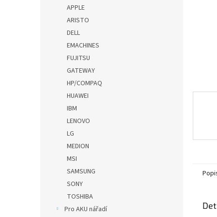
n
APPLE
e
ARISTO
l
DELL
EMACHINES
FUJITSU
GATEWAY
HP/COMPAQ
HUAWEI
IBM
LENOVO
LG
MEDION
MSI
SAMSUNG
Popi
SONY
TOSHIBA
Det
Pro AKU nářadí