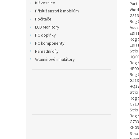
Klávesnice
Part. number: 0B200-03880-100, 0B200-03880100, 0B200-03880200, C41N2013, C41N2013-1 Vhodná pro: Asus ROG Zephyrus G15 GA503QC, Asus ROG Zephyrus G15 GA503QE, Asus G513QY, Asus G713QY, Asus GX703H, Asus GX703HM, Asus GX703HR, Asus GX703HS, Asus Rog Strix G15 ADVANTAGE EDITION G513Q, Asus Rog Strix G15 ADVANTAGE EDITION G513QY, Asus Rog Strix G15 ADVANTAGE EDITION G513QY-HF001W, Asus Rog Strix G15 ADVANTAGE EDITION G513QY-HF002W, Asus Rog Strix G15 ADVANTAGE EDITION G513QY-HQ007T, Asus Rog Strix G15 ADVANTAGE EDITION G513QY-HQ008T, Asus Rog Strix G15 ADVANTAGE 
Příslušenství k mobilům
Počítače
LCD Monitory
PC doplňky
PC komponenty
Náhradní díly
Vitamínové inhalátory