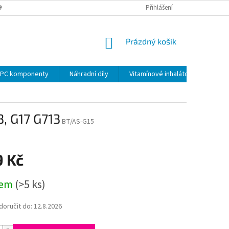
KY
PODMÍNKY OCHRANY OSOBNÍCH ÚDAJŮ
Přihlášení
VRÁCENÍ ZBOŽÍ VE 14 D
NÁKUPNÍ
Prázdný košík
KOŠÍK
PC komponenty
Náhradní díly
Vitamínové inhalátory
, G17 G713
BT/AS-G15
9 Kč
dem
(>5 ks)
oručit do:
12.8.2026