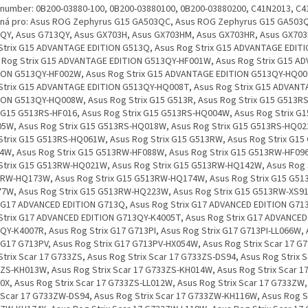
EDITION G513QY-HQ008W, Asus Rog Strix G15 G513R, Asus Rog Strix G15 G513RS, Asus Rog Strix G15 G513RS-HF016, Asus Rog Strix G15 G513RS-HQ004W, Asus Rog Strix G15 G513RS-HQ005W, Asus Rog Strix G15 G513RS-HQ018W, Asus Rog Strix G15 G513RS-HQ022W, Asus Rog Strix G15 G513RS-HQ061W, Asus Rog Strix G15 G513RW, Asus Rog Strix G15 G513RW-HF004W, Asus Rog Strix G15 G513RW-HF088W, Asus Rog Strix G15 G513RW-HF096W, Asus Rog Strix G15 G513RW-HQ021W, Asus Rog Strix G15 G513RW-HQ142W, Asus Rog Strix G15 G513RW-HQ173W, Asus Rog Strix G15 G513RW-HQ174W, Asus Rog Strix G15 G513RW-HQ177W, Asus Rog Strix G15 G513RW-HQ223W, Asus Rog Strix G15 G513RW-XS91, Asus Rog Strix G17 ADVANCED EDITION G713Q, Asus Rog Strix G17 ADVANCED EDITION G713QY, Asus Rog Strix G17 ADVANCED EDITION G713QY-K4005T, Asus Rog Strix G17 ADVANCED EDITION G713QY-K4007R, Asus Rog Strix G17 G713PI, Asus Rog Strix G17 G713PI-LL066W, Asus Rog Strix G17 G713PV, Asus Rog Strix G17 G713PV-HX054W, Asus Rog Strix Scar 17 G733Z, Asus Rog Strix Scar 17 G733ZS, Asus Rog Strix Scar 17 G733ZS-DS94, Asus Rog Strix Scar 17 G733ZS-KH013W, Asus Rog Strix Scar 17 G733ZS-KH014W, Asus Rog Strix Scar 17 G733ZS-KH030X, Asus Rog Strix Scar 17 G733ZS-LL012W, Asus Rog Strix Scar 17 G733ZW, Asus Rog Strix Scar 17 G733ZW-DS94, Asus Rog Strix Scar 17 G733ZW-KH116W, Asus Rog Strix Scar 17 G733ZW-KH174X, Asus Rog Strix Scar 17 G733ZW-L119W, Asus Rog Strix Scar 17 G733ZW-LL093W, Asus Rog Strix Scar 17 G733ZW-LL094W, Asus Rog Strix Scar 17 G733ZW-LL103W, Asus Rog Strix Scar 17 G733ZW-LL123WS, Asus Rog Strix Scar 17 G733ZW-LL139WS, Asus Rog Strix Scar 17 G733ZW-XS92, Asus Rog Strix Scar 17 G733ZW-XS96, Asus Rog Strix Scar 17 G733ZX, Asus Rog Strix Scar 17 G733ZX-DS94, Asus Rog Strix Scar 17 G733ZX-KH080W, Asus Rog Strix Scar 17 G733ZX-LL003W, Asus Rog Strix Scar 17 G733ZX-LL009W, Asus Rog Strix Scar 17 G733ZX-LL016W, Asus Rog Strix Scar 17 G733ZX-LL023WS, Asus Rog Strix Scar 17 G733ZX-LL055W, Asus Rog Strix Scar 17 G733ZX-LL093W, Asus Rog Strix Scar 17 G733ZX-LL106X, Asus Rog Strix Scar 17 G733ZX-XS93, Asus Rog Strix Scar 17 SE G733CW, Asus Rog Strix Scar 17 SE G733CW-LL003W, Asus Rog Strix Scar 17 SE G733CW-LL005W, Asus Rog Strix Scar 17 SE G733CW-LL007W, Asus Rog Strix Scar 17 SE G733CW-LL013W, Asus Rog Strix Scar 17 SE G733CW-LL017W, Asus Rog Strix Scar 17 SE G733CW-LL018W, Asus Rog Strix Scar 17 SE G733CW-LL043W, Asus Rog Zephyrus S17 GX701LX, Asus Rog Zephyrus S17 GX701LXS, Asus Rog Zephyrus S17 GX701LXS-HG007T, Asus Rog Zephyrus S17 GX701LXS-HG032T, Asus Rog Zephyrus S17 GX701LXS-HG039T, Asus Rog Zephyrus S17 GX701LXS-HG040T, Asus Rog Zephyrus S17 GX701LXS-XS78, Asus Rog Zephyrus S17 GX703H, Asus Rog Zephyrus S17 GX703HM, Asus Rog Zephyrus S17 GX703HM-DB76, Asus Rog Zephyrus S17 GX703HM-K4002T, Asus Rog Zephyrus S17 GX703HM-K4008T, Asus Rog Zephyrus S17 GX703HM-K4014T, Asus Rog Zephyrus S17 GX703HM-KF001R, Asus Rog Zephyrus S17 GX703HM-KF051R, Asus Rog Zephyrus S17 GX703HR, Asus Rog Zephyrus S17 GX703HR-K4012T, Asus Rog Zephyrus S17 GX703HR-K4013T, Asus Rog Zephyrus S17 GX703HR-K4016T, Asus Rog Zephyrus S17 GX703HR-KF0009T, Asus Rog Zephyrus S17 GX703HR-KF006T, Asus Rog Zephyrus S17 GX703HR-KF035T, Asus Rog Zephyrus S17 GX703HR-KF051R, Asus Rog Zephyrus S17 GX703HR-XB96, Asus Rog Zephyrus S17 GX703HS, Asus Rog Zephyrus S17 GX703HS-K4006T, Asus Rog Zephyrus S17 GX703HS-K4008T, Asus Rog Zephyrus S17 GX703HS-K4013T, Asus Rog Zephyrus S17 GX703HS-K4049R, Asus Rog Zephyrus S17 GX703HS-K4054T, Asus Rog Zephyrus S17 GX703HS-KF006T, Asus Rog Zephyrus S17 GX703HS-KF015T, Asus Rog Zephyrus S17 GX703HS-KF058TS, Asus Rog Zephyrus S17 GX703HS-XB98, Asus Rog Zephyrus S17 GX703HS-XB99, Asus Rog Strix G17 G713R, Asus Rog Strix G17 G713RC, Asus Rog Strix G17 G713RC-HX057W, Asus Rog Strix G17 G713RM, Asus Rog Strix G17 G713RM-KH005W, Asus Rog Strix G17 G713RM-KH011W, Asus Rog Strix G17 G713RM-KH020W, Asus Rog Strix G17 G713RM-KH076W, Asus Rog Strix G17 G713RM-KH079W, Asus Rog Strix G17 G713RM-KH084W, Asus Rog Strix G17 G713RM-KH091W, Asus Rog Strix G17 G713RM-KH093W, Asus Rog Strix G17 G713RM-KH099, Asus Rog Strix G17 G713RM-KH164W, Asus Rog Strix G17 G713RM-LL016W, Asus Rog Strix G17 G713RM-LL056, Asus Rog Strix G17 G713RM-LL167WS, Asus Rog Strix G17 G713RS, Asus Rog Strix G17 G713RS-KH004X, Asus Rog Strix G17 G713RS-KH005W, Asus Rog Strix G17 G713RS-KH015, Asus Rog Strix G17 G713RS-LL008W, Asus Rog Strix G17 G713RS-LL012, Asus Rog Strix G17 G713RS-LL044X, Asus Rog Strix G17 G713RW, Asus Rog Strix G17 G713RW-ES94, Asus Rog Strix G17 G713RW-KH006W, Asus Rog Strix G17 G713RW-KH069W, Asus Rog Strix G17 G713RW-KH094W, Asus Rog Strix G17 G713RW-KH096W, Asus Rog Strix G17 G713RW-KH109W, Asus Rog Strix G17 G713RW-KH129W, Asus Rog Strix G17 G713RW-LL012W, Asus Rog Strix G17 G713RW-LL015W, Asus Rog Strix G17 G713RW-LL050, Asus Rog Strix G17 G713RW-LL088, Asus Rog Strix G17 G713RW-LL108W, Asus TUF Gaming A17 FA707RE, Asus TUF Gaming A17 FA707RE-HX009, Asus TUF Gaming A17 FA707RE-HX010W, Asus TUF Gaming A17 FA707RE-HX016, Asus TUF Gaming A17 FA707RE-HX020, Asus TUF Gaming A17 FA707RE-HX027, Asus TUF Gaming A17 FA707RE-HX030W, Asus TUF Gaming A17 FA707RE-MS73, Asus TUF Gaming F15 FX507Z, Asus TUF Gaming F15 FX507ZC, Asus TUF Gaming F15 FX507ZC-HN003W, Asus TUF Gaming F15 FX507ZC-HN028W, Asus TUF Gaming F15 FX507ZC-HN067W, Asus TUF Gaming F15 FX507ZC-HN092W, Asus TUF Gaming F15 FX507ZC-HN124W, Asus TUF Gaming F15 FX507ZC-HQ120W, Asus TUF Gaming F15 FX507ZE, Asus TUF Gaming F15 FX507ZE-HN007W, Asus TUF Gaming F15 FX507ZE-HN038W, Asus TUF Gaming F15 FX507ZE-HN045W, Asus TUF Gaming F15 FX507ZE-HN047W, Asus TUF Gaming F15 FX507ZE-HN061W, Asus TUF Gaming F17 FX707Z, Asus TUF Gaming F17 FX707ZC, Asus TUF Gaming F17 FX707ZC-HX006W, Asus TUF Gaming F17 FX707ZC-HX015W, Asus TUF Gaming F17 FX707ZC-HX031W, Asus TUF Gaming F17 FX707ZC-HX044W, Asus TUF Gaming F17 FX707ZC-HX055W, Asus TUF Gaming F17 FX707ZC-HX068W, Asus TUF Gaming F17 FX707ZC-HX078W, Asus TUF Gaming F17 FX707ZC4, Asus TUF Gaming F17 FX707ZC4-HX002W, Asus TUF Gaming F17 FX707ZC4-HX008, Asus TUF Gaming F17 FX707ZC4-HX009, Asus TUF Gaming F17 FX707ZC4-HX028, Asus TUF Gaming F17 FX707ZC4-HX032, Asus TUF Gaming F17 FX707ZC4-HX033W, Asus TUF Gaming F17 FX707ZC4-HX035W, Asus TUF Gaming F17 FX707ZC4-HX048W, Asus TUF Gaming F17 FX707ZC4-HX067W, Asus TUF Gaming F17 FX707ZC4-HX071W, Asus TUF Gaming F17 FX707ZC4-HX076, Asus TUF Gaming F17 FX707ZE, Asus TUF Gaming F17 FX707ZE-HX020W, Asus TUF Gaming F17 FX707ZE-HX034W, Asus TUF Gaming F17 FX707ZE-HX070W, Asus G513I, Asus G513IM, Asus G513IR, Asus G513Q, Asus G513QM, Asus G513QR, Asus G533Q, Asus G533QM, Asus G533QR, Asus G533QS, Asus G713I, Asus G713IM, Asus G713IR, Asus G713Q, Asus G713QM, Asus G713QR, Asus G733Q, Asus G733QM, Asus G733QR, Asus G733QS, Asus G733QSA, Asus GA503I, Asus GA503IC, Asus GA503IE, Asus GA503Q, Asus GA503QC, Asus GA503QE, Asus GA503QM, Asus GA503QR, Asus GA503QS, Asus GU603H, Asus GU603HE, Asus GU603HM, Asus GU603HR, Asus ROG Zephyrus G15 GA503I, Asus ROG Zephyrus G15 GA503IC, Asus ROG Zephyrus G15 GA503IE, Asus ROG Zephyrus G15 GA503Q, Asus ROG Zephyrus G15 GA503QC-HQ003T, Asus ROG Zephyrus G15 GA503QC-HQ017T, Asus ROG Zephyrus G15 GA503QC-HQ019T, Asus ROG Zephyrus G15 GA503QC-HQ020T, Asus ROG Zephyrus G15 GA503QC-HQ074T, Asus ROG Zephyrus G15 GA503QC-HQ077T, Asus ROG Zephyrus G15 GA503QC-HQ078T, Asus ROG Zephyrus G15 GA503QC-HQ080T, Asus ROG Zephyrus G15 GA503QC-HQ086T, Asus ROG Zephyrus G15 GA503QC-HQ146TS, Asus ROG Zephyrus G15 GA503QE-HQ002T, Asus ROG Zephyrus G15 GA503QE-HQ032T, Asus ROG Zephyrus G15 GA503QE-HQ074T, Asus ROG Zephyrus G15 GA503QE-HQ078T, Asus ROG Zephyrus G15 GA503QE-HQ092T, Asus ROG Zephyrus G15 GA503QE-HQ093T, Asus ROG Zephyrus G15 GA503QE-HQ094T, Asus ROG Zephyrus G15 GA503QE-HQ146TS, Asus ROG Zephyrus G15 GA503QE-HQ158T, Asus ROG Zephyrus G15 GA503QM, Asus ROG Zephyrus G15 GA503QM-HQ008T, Asus ROG Zephyrus G15 GA503QM-HQ018T, Asus ROG Zephyrus G15 GA503QM-HQ018TS, Asus ROG Zephyrus G15 GA503QM-HQ023T, Asus ROG Zephyrus G15 GA503QM-HQ030TS, Asus ROG Zephyrus G15 GA503QM-HQ044T, Asus ROG Zephyrus G15 GA503QM-HQ046T, Asus ROG Zephyrus G15 GA503QM-HQ058T, Asus ROG Zephyrus G15 GA503QM-HQ064T, Asus ROG Zephyrus G15 GA503QM-HQ121R, Asus ROG Zephyrus G15 GA503QM-HQ144T, Asus ROG Zephyrus G15 GA503QM-HQ145T, Asus ROG Zephyrus G15 GA503QM-HQ146TS, Asus ROG Zephyrus G15 GA503QM-HQ147TS, Asus ROG Zephyrus G15 GA503QM-HQ172TS, Asus ROG Zephyrus G15 GA50