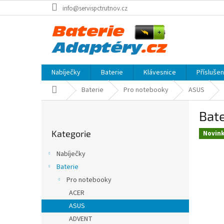
Přejít
info@servispctrutnov.cz
na
obsah
Nabíječky
Baterie
Klávesnice
Přísluše
Domů
Baterie
Pro notebooky
ASUS
P
Bate
o
Přeskočit
s
Kategorie
kategorie
Novin
t
r
Nabíječky
a
Baterie
n
Pro notebooky
n
í
ACER
p
ASUS
a
ADVENT