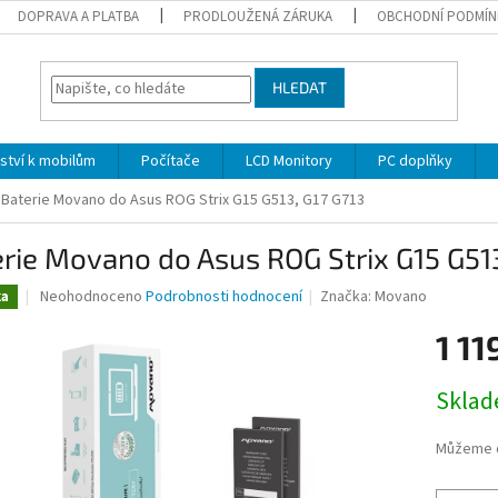
DOPRAVA A PLATBA
PRODLOUŽENÁ ZÁRUKA
OBCHODNÍ PODMÍN
HLEDAT
nství k mobilům
Počítače
LCD Monitory
PC doplňky
Baterie Movano do Asus ROG Strix G15 G513, G17 G713
rie Movano do Asus ROG Strix G15 G513
Průměrné
Neohodnoceno
Podrobnosti hodnocení
Značka:
Movano
ka
hodnocení
produktu
1 11
je
0,0
Měrná
Skla
z
cena:
5
hvězdiček.
Můžeme d