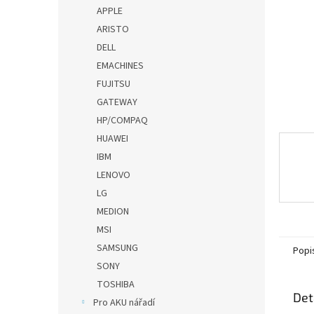
n
APPLE
e
ARISTO
l
DELL
EMACHINES
FUJITSU
GATEWAY
HP/COMPAQ
HUAWEI
IBM
LENOVO
LG
MEDION
MSI
SAMSUNG
Popi
SONY
TOSHIBA
Det
Pro AKU nářadí