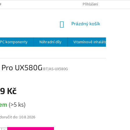
KY
PODMÍNKY OCHRANY OSOBNÍCH ÚDAJŮ
Přihlášení
VRÁCENÍ ZBOŽÍ VE 14 D
NÁKUPNÍ
Prázdný košík
KOŠÍK
PC komponenty
Náhradní díly
Vitamínové inhalátory
k Pro UX580G
BT/AS-UX580G
9 Kč
dem
(>5 ks)
oručit do:
10.8.2026