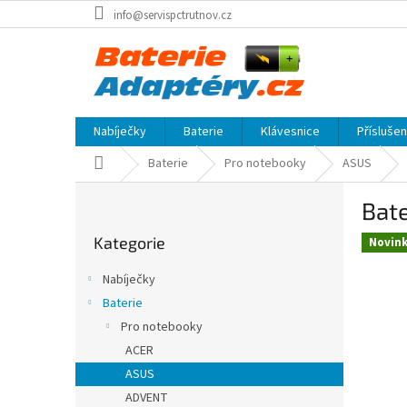
Přejít
info@servispctrutnov.cz
na
obsah
Nabíječky
Baterie
Klávesnice
Přísluše
Domů
Baterie
Pro notebooky
ASUS
P
Bat
o
Přeskočit
s
Kategorie
kategorie
Novin
t
r
Nabíječky
a
Baterie
n
Pro notebooky
n
í
ACER
p
ASUS
a
ADVENT