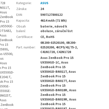
1728
Kategorie
:
ASUS
BN011T,
Záruka
:
24
 Asus
EAN
:
5907127800122
s ZenBook
Kapacita
:
4614 mAh (71 Wh)
Pro 15
 UX550GE-
Obsah
baterie, návod k
8DT5AB2,
balení
:
obsluze, záruční list
 Asus
Certifikace
:
CE, RoHS
 ZenBook
0B200-02520100, 0B200-
Pro 15
Part. number
:
02520200, 4ICP5/41/75-2,
X580G,
C41N1728, C42N1728
us U5500,
Asus ZenBook Pro 15
sus
UX550GD-1C, Asus
 Asus
ZenBook Pro 15
 Pro 15
UX550GD-BN011T, Asus
 UX550GD-
ZenBook Pro 15
-E2041T,
UX550GD-BN017T, Asus
ok Pro 15
ZenBook Pro 15
550GE-
UX550GD-BN018R, Asus
X550GE-
ZenBook Pro 15
-BN025T,
UX550GD-BN019R, Asus
 Asus
ZenBook Pro 15
s ZenBook
UX550GD-BN019T, Asus