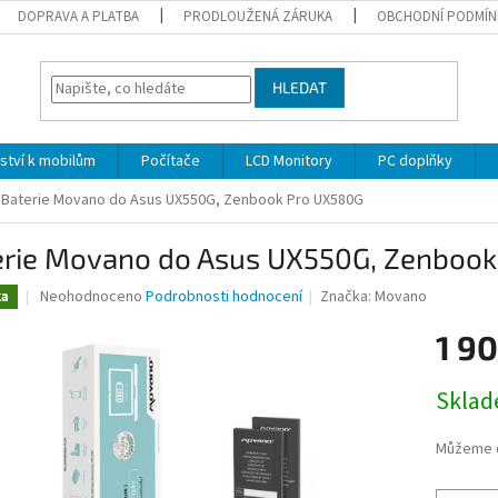
DOPRAVA A PLATBA
PRODLOUŽENÁ ZÁRUKA
OBCHODNÍ PODMÍN
HLEDAT
nství k mobilům
Počítače
LCD Monitory
PC doplňky
Baterie Movano do Asus UX550G, Zenbook Pro UX580G
erie Movano do Asus UX550G, Zenboo
Průměrné
Neohodnoceno
Podrobnosti hodnocení
Značka:
Movano
ka
hodnocení
produktu
1 90
je
0,0
Měrná
Skla
z
cena:
5
hvězdiček.
Můžeme d