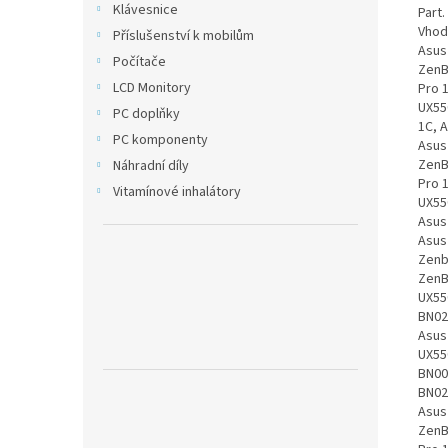
Klávesnice
Part
Vhod
Příslušenství k mobilům
Asus
Počítače
ZenB
LCD Monitory
Pro 
UX55
PC doplňky
1C, 
PC komponenty
Asus
ZenB
Náhradní díly
Pro 
Vitamínové inhalátory
UX55
Asus
Asus
Zenb
ZenB
UX55
BN02
Asus
UX55
BN00
BN02
Asus
ZenB