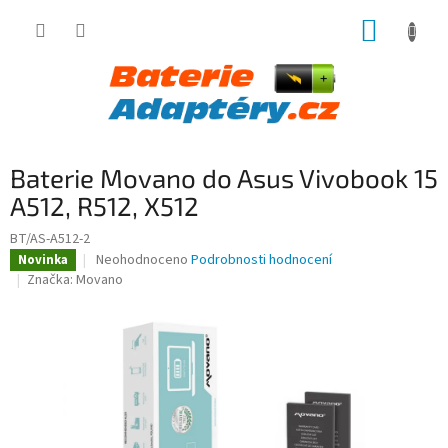
Přejít
NÁKUP
na
obsah
KOŠÍK
Baterie Movano do Asus Vivobook 15
A512, R512, X512
BT/AS-A512-2
Průměrné
Neohodnoceno
Podrobnosti hodnocení
Novinka
hodnocení
Značka:
Movano
produktu
je
0,0
z
5
hvězdiček.