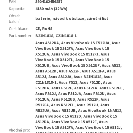
EAN
:
5904162456857
Kapacita
:
4150 mAh (32 Wh)
Obsah
baterie, návod k obsluze, záruční list
balení
:
Certifikace
:
CE, RoHS
Part. number
:
B21N1818, C21N1818-1
Asus A512DA, Asus Vivobook 15 F512UA, Asus
VivoBook 15 X512FA, Asus VivoBook 15
X512UA, Asus VivoBook 15 X512FJ, Asus
VivoBook 15 X512FL, Asus VivoBook 15
X512UB, Asus VivoBook 15 X512UF, Asus A512,
Asus A512D, Asus A512F, Asus A512FA, Asus
A512J, Asus A512JA, Asus B21N1818, Asus
C21N1818-1, Asus F512, Asus F512D, Asus
F512DA, Asus F512F, Asus F512FA, Asus F512FL,
Asus F512J, Asus F512JA, Asus F512U, Asus
F512UA, Asus F512UB, Asus R512F, Asus
R512FA, Asus R512FL, Asus R512U, Asus
R512UA, Asus R512UB, Asus VivoBook 15 A512,
Asus VivoBook 15 A512D, Asus VivoBook 15
A512DA, Asus VivoBook 15 A512F, Asus
VivoBook 15 A512FA, Asus VivoBook 15 A512J,
Vhodná pro
: