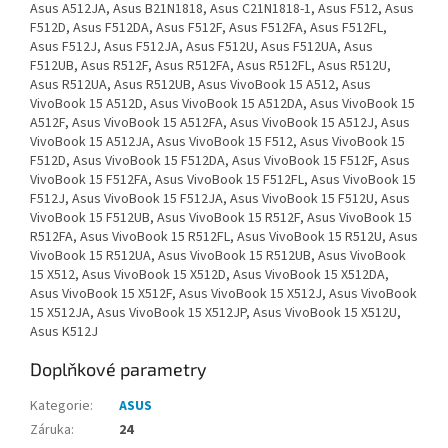
Asus A512JA, Asus B21N1818, Asus C21N1818-1, Asus F512, Asus
F512D, Asus F512DA, Asus F512F, Asus F512FA, Asus F512FL,
Asus F512J, Asus F512JA, Asus F512U, Asus F512UA, Asus
F512UB, Asus R512F, Asus R512FA, Asus R512FL, Asus R512U,
Asus R512UA, Asus R512UB, Asus VivoBook 15 A512, Asus
VivoBook 15 A512D, Asus VivoBook 15 A512DA, Asus VivoBook 15
A512F, Asus VivoBook 15 A512FA, Asus VivoBook 15 A512J, Asus
VivoBook 15 A512JA, Asus VivoBook 15 F512, Asus VivoBook 15
F512D, Asus VivoBook 15 F512DA, Asus VivoBook 15 F512F, Asus
VivoBook 15 F512FA, Asus VivoBook 15 F512FL, Asus VivoBook 15
F512J, Asus VivoBook 15 F512JA, Asus VivoBook 15 F512U, Asus
VivoBook 15 F512UB, Asus VivoBook 15 R512F, Asus VivoBook 15
R512FA, Asus VivoBook 15 R512FL, Asus VivoBook 15 R512U, Asus
VivoBook 15 R512UA, Asus VivoBook 15 R512UB, Asus VivoBook
15 X512, Asus VivoBook 15 X512D, Asus VivoBook 15 X512DA,
Asus VivoBook 15 X512F, Asus VivoBook 15 X512J, Asus VivoBook
15 X512JA, Asus VivoBook 15 X512JP, Asus VivoBook 15 X512U,
Asus K512J
Doplňkové parametry
Kategorie
:
ASUS
Záruka
:
24