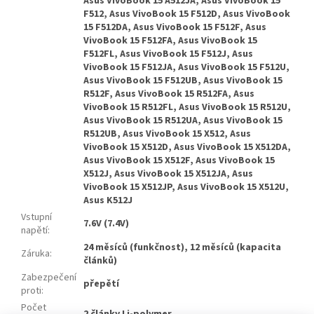
Asus VivoBook 15 A512JA, Asus VivoBook 15
F512, Asus VivoBook 15 F512D, Asus VivoBook
15 F512DA, Asus VivoBook 15 F512F, Asus
VivoBook 15 F512FA, Asus VivoBook 15
F512FL, Asus VivoBook 15 F512J, Asus
VivoBook 15 F512JA, Asus VivoBook 15 F512U,
Asus VivoBook 15 F512UB, Asus VivoBook 15
R512F, Asus VivoBook 15 R512FA, Asus
VivoBook 15 R512FL, Asus VivoBook 15 R512U,
Asus VivoBook 15 R512UA, Asus VivoBook 15
R512UB, Asus VivoBook 15 X512, Asus
VivoBook 15 X512D, Asus VivoBook 15 X512DA,
Asus VivoBook 15 X512F, Asus VivoBook 15
X512J, Asus VivoBook 15 X512JA, Asus
VivoBook 15 X512JP, Asus VivoBook 15 X512U,
Asus K512J
Vstupní
7.6V (7.4V)
napětí
:
24 měsíců (funkčnost), 12 měsíců (kapacita
Záruka
:
článků)
Zabezpečení
přepětí
proti
:
Počet