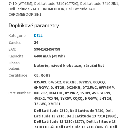
7410 (WT68M), Dell Latitude 7310 (CT7X0), Dell Latitude 7410 2IN1,
Dell Latitude 7410 CHROMEBOOK, Dell Latitude 7410
CHROMEBOOK 2IN1
Doplňkové parametry
Kategorie
:
DELL
Záruka
:
24
EAN
:
5904162456758
Kapacita
:
6400 mAh (49 Wh)
Obsah
baterie, návod k obsluze, záruční list
balení
:
Certifikace
:
CE, RoHS
035J09, 04V5X2, 07CXN6, 07YX5Y, 0CQCQ,
0HRGYV, 0JHT2H, 0K36KR, 0T3JWC, 0WY9MP,
Part. number
:
0X825P, 0XMT81, 0YJ9RP, 35J09, 451-BCPW,
4V5X2, 7CXN6, 7YX5Y, CQCQ, HRGYV, JHT2H,
T3JWC, XMT81
Dell Latitude 7310, Dell Latitude 7410, Dell
Latitude 13 7310, Dell Latitude 13 7310 (1860),
Dell Latitude 13 7310 (1877), Dell Latitude 13
7310 (1884), Dell Latitude 13 7310 (406JJ), Dell