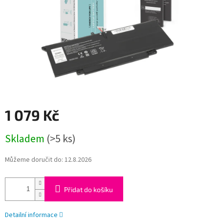
1 079 Kč
Měrná
Skladem
(>5 ks)
cena:
Můžeme doručit do:
12.8.2026
Přidat do košíku
Detailní informace