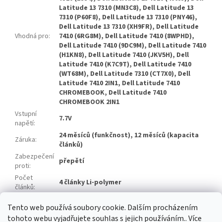
Latitude 13 7310 (MN3C8), Dell Latitude 13
7310 (P60F8), Dell Latitude 13 7310 (PNY46),
Dell Latitude 13 7310 (XH9FR), Dell Latitude
Vhodná pro
:
7410 (6RG8M), Dell Latitude 7410 (8WPHD),
Dell Latitude 7410 (9DC9M), Dell Latitude 7410
(H1KN8), Dell Latitude 7410 (JKV5H), Dell
Latitude 7410 (K7C9T), Dell Latitude 7410
(WT68M), Dell Latitude 7310 (CT7X0), Dell
Latitude 7410 2IN1, Dell Latitude 7410
CHROMEBOOK, Dell Latitude 7410
CHROMEBOOK 2IN1
Vstupní
7.7V
napětí
:
24 měsíců (funkčnost), 12 měsíců (kapacita
Záruka
:
článků)
Zabezpečení
přepětí
proti
:
Počet
4 články Li-polymer
článků
:
Značka
Zhuoneng
Tento web používá soubory cookie. Dalším procházením
článků
:
tohoto webu vyjadřujete souhlas s jejich používáním.. Více