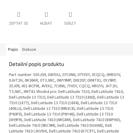
ZEPTAT SE
HLÍDAT
SDÍLET
Popis
Diskuze
Detailní popis produktu
Part. number: 035J09, 04V5X2, 07CXN6, 07YX5Y, 0CQCQ, 0HRGYV,
0JHT2H, 0K36KR, 0T3JWC, 0WY9MP, 0X825P, 0XMT81, 0YJ9RP,
35J09, 451-BCPW, 4V5X2, 7CXN6, 7YX5Y, CQCQ, HRGYV, JHT2H,
T3JWC, XMT81 Vhodná pro: Dell Latitude 7310, Dell Latitude 7410,
Dell Latitude 13 7310, Dell Latitude 13 7310 (1860), Dell Latitude 13
7310 (1877), Dell Latitude 13 7310 (1884), Dell Latitude 13 7310
(406JJ), Dell Latitude 13 7310 (MN3C8), Dell Latitude 13 7310
(P60F8), Dell Latitude 13 7310 (PNY46), Dell Latitude 13 7310
(XH9FR), Dell Latitude 7410 (6RG8M), Dell Latitude 7410 (8WPHD),
Dell Latitude 7410 (9DC9M), Dell Latitude 7410 (H1KN8), Dell
Latitude 7410 (JKV5H), Dell Latitude 7410 (K7C9T), Dell Latitude