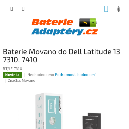
Přejít
NÁKUP
na
obsah
KOŠÍK
Baterie Movano do Dell Latitude 13
7310, 7410
BT/LE-7310
Průměrné
Neohodnoceno
Podrobnosti hodnocení
Novinka
hodnocení
Značka:
Movano
produktu
je
0,0
z
5
hvězdiček.