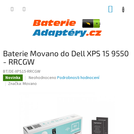
Přejít
NÁKUP
na
obsah
KOŠÍK
Baterie Movano do Dell XPS 15 9550
- RRCGW
BT/DE-XPS15-RRCGW
Průměrné
Neohodnoceno
Podrobnosti hodnocení
Novinka
hodnocení
Značka:
Movano
produktu
je
0,0
z
5
hvězdiček.