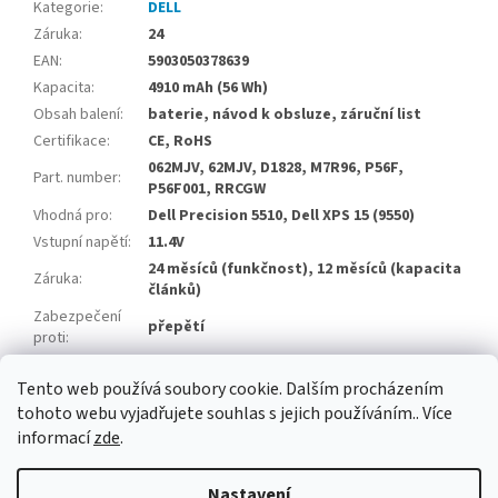
Kategorie
:
DELL
Záruka
:
24
EAN
:
5903050378639
Kapacita
:
4910 mAh (56 Wh)
Obsah balení
:
baterie, návod k obsluze, záruční list
Certifikace
:
CE, RoHS
062MJV, 62MJV, D1828, M7R96, P56F,
Part. number
:
P56F001, RRCGW
Vhodná pro
:
Dell Precision 5510, Dell XPS 15 (9550)
Vstupní napětí
:
11.4V
24 měsíců (funkčnost), 12 měsíců (kapacita
Záruka
:
článků)
Zabezpečení
přepětí
proti
:
Počet článků
:
3 články Li-Ion
Tento web používá soubory cookie. Dalším procházením
Značka článků
:
Zhuoneng
tohoto webu vyjadřujete souhlas s jejich používáním.. Více
informací
zde
.
Z
á
Nastavení