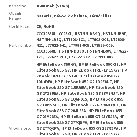
Kapacita
:
4500 mAh (51 Wh)
Obsah
baterie, návod k obsluze, záruční list
balení
:
Certifikace
:
CE, RoHS
CC03053XL, CC03XL, HSTNN-DB9Q, HSTNN-IB9F,
HSTNN-LB8Q, L77608-1C1, L77608-2C1, L77608-
Part. number
:
421, L77622-541, L77991-005, L78555-005,
CC03056XL, HSTNN-DB9O, HSTNN-IB9W, L77622-
171, L77622-2C1, L77622-2C2, L77991-002
HP EliteBook 850 G7, HP EliteBook 850 G8, HP
EliteBook 855 G7, HP ZBook FIREFLY 15 G7, HP
ZBook FIREFLY 15 G8, HP EliteBook 850 G7
10U49EA, HP EliteBook 850 G7 1D0E8UT, HP
EliteBook 850 G7 1J5U6EA, HP EliteBook 850
G8 2Y2S9EA, HP EliteBook 850 G8 33Y74UT, HP
EliteBook 855 G7 1Q6F0ES, HP EliteBook 855
G7 1W9S5UT, HP EliteBook 855 G7 204H2EA, HP
EliteBook 855 G7 204L6EA, HP EliteBook 855
G7 23Y08EA, HP EliteBook 855 G7 23Y52EA, HP
EliteBook 855 G7 277Q5PA, HP EliteBook 855
Vhodná pro
:
G7 277Q6PA, HP EliteBook 855 G7 277R3PA, HP
EliteBook 855 G8, HP ZBook FIREFLY 15 G7