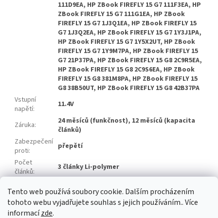
111D9EA, HP ZBook FIREFLY 15 G7 111F3EA, HP
ZBook FIREFLY 15 G7 111G1EA, HP ZBook
FIREFLY 15 G7 1J3Q1EA, HP ZBook FIREFLY 15
G7 1J3Q2EA, HP ZBook FIREFLY 15 G7 1Y3J1PA,
HP ZBook FIREFLY 15 G7 1Y5X2UT, HP ZBook
FIREFLY 15 G7 1Y9M7PA, HP ZBook FIREFLY 15
G7 21P37PA, HP ZBook FIREFLY 15 G8 2C9R5EA,
HP ZBook FIREFLY 15 G8 2C9S6EA, HP ZBook
FIREFLY 15 G8 381M8PA, HP ZBook FIREFLY 15
G8 38B50UT, HP ZBook FIREFLY 15 G8 42B37PA
Vstupní
11.4V
napětí
:
24 měsíců (funkčnost), 12 měsíců (kapacita
Záruka
:
článků)
Zabezpečení
přepětí
proti
:
Počet
3 články Li-polymer
článků
:
Značka
Zhuoneng
Tento web používá soubory cookie. Dalším procházením
článků
:
tohoto webu vyjadřujete souhlas s jejich používáním.. Více
informací
zde
.