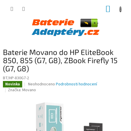
Přejít
NÁKUP
na
obsah
KOŠÍK
Baterie Movano do HP EliteBook
850, 855 (G7, G8), ZBook Firefly 15
(G7, G8)
BT/HP-830G7-2
Průměrné
Neohodnoceno
Podrobnosti hodnocení
Novinka
hodnocení
Značka:
Movano
produktu
je
0,0
z
5
hvězdiček.