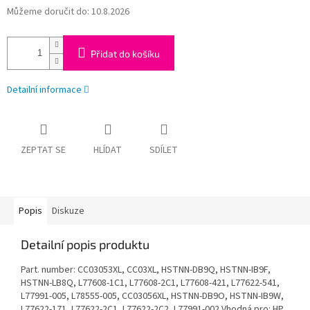
Můžeme doručit do:
10.8.2026
Přidat do košíku
Detailní informace
ZEPTAT SE
HLÍDAT
SDÍLET
Popis
Diskuze
Detailní popis produktu
Part. number: CC03053XL, CC03XL, HSTNN-DB9Q, HSTNN-IB9F,
HSTNN-LB8Q, L77608-1C1, L77608-2C1, L77608-421, L77622-541,
L77991-005, L78555-005, CC03056XL, HSTNN-DB9O, HSTNN-IB9W,
L77622-171, L77622-2C1, L77622-2C2, L77991-002 Vhodná pro: HP