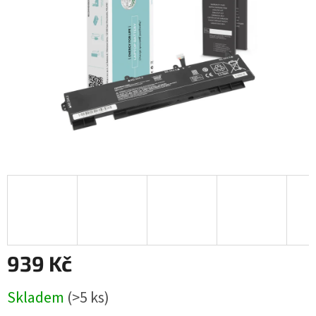
939 Kč
Měrná
Skladem
(>5 ks)
cena: