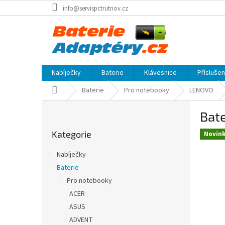
Přejít
info@servispctrutnov.cz
na
obsah
Nabíječky
Baterie
Klávesnice
Přísluše
Domů
Baterie
Pro notebooky
LENOVO
P
Bat
o
Přeskočit
s
Kategorie
kategorie
Novin
t
r
Nabíječky
a
Baterie
n
Pro notebooky
n
í
ACER
p
ASUS
a
ADVENT