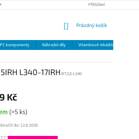
KY
PODMÍNKY OCHRANY OSOBNÍCH ÚDAJŮ
Přihlášení
VRÁCENÍ ZBOŽÍ VE 14 D
NÁKUPNÍ
Prázdný košík
KOŠÍK
PC komponenty
Náhradní díly
Vitamínové inhalátory
15IRH L340-17IRH
BT/LE-L340
9 Kč
dem
(>5 ks)
oručit do:
12.8.2026