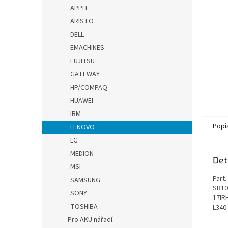
n
APPLE
e
ARISTO
l
DELL
EMACHINES
FUJITSU
GATEWAY
HP/COMPAQ
HUAWEI
IBM
Popi
LENOVO
LG
MEDION
Det
MSI
Part
SAMSUNG
SB10
SONY
17IR
TOSHIBA
L340
Pro AKU nářadí