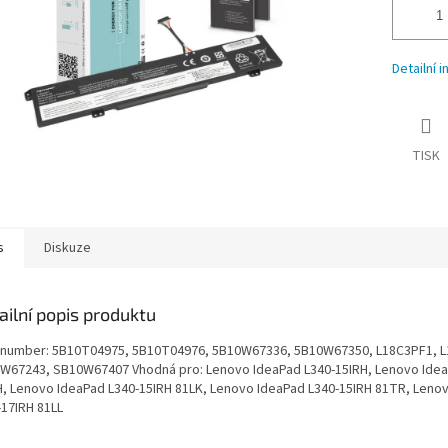
Detailní 
TISK
s
Diskuze
ailní popis produktu
. number: 5B10T04975, 5B10T04976, 5B10W67336, 5B10W67350, L18C3PF1, 
W67243, SB10W67407 Vhodná pro: Lenovo IdeaPad L340-15IRH, Lenovo Idea
H, Lenovo IdeaPad L340-15IRH 81LK, Lenovo IdeaPad L340-15IRH 81TR, Leno
-17IRH 81LL