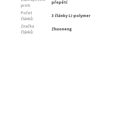
přepětí
proti
:
Počet
3 články Li-polymer
článků
:
Značka
Zhuoneng
článků
: