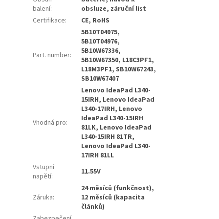
balení
:
obsluze, záruční list
Certifikace
:
CE, RoHS
5B10T04975,
5B10T04976,
5B10W67336,
Part. number
:
5B10W67350, L18C3PF1,
L18M3PF1, SB10W67243,
SB10W67407
Lenovo IdeaPad L340-
15IRH, Lenovo IdeaPad
L340-17IRH, Lenovo
IdeaPad L340-15IRH
Vhodná pro
:
81LK, Lenovo IdeaPad
L340-15IRH 81TR,
Lenovo IdeaPad L340-
17IRH 81LL
Vstupní
11.55V
napětí
:
24 měsíců (funkčnost),
Záruka
:
12 měsíců (kapacita
článků)
Zabezpečení