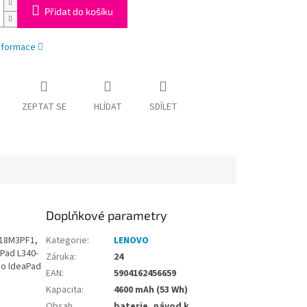
Přidat do košíku
informace
ZEPTAT SE
HLÍDAT
SDÍLET
Doplňkové parametry
L18M3PF1,
Kategorie
:
LENOVO
Pad L340-
Záruka
:
24
vo IdeaPad
EAN
:
5904162456659
Kapacita
:
4600 mAh (53 Wh)
Obsah
baterie, návod k