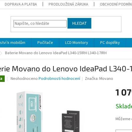
DOPRAVA A PLATBA
PRODLOUŽENÁ ZÁRUKA
OBCHODNÍ PODMÍN
HLEDAT
nství k mobilům
Počítače
LCD Monitory
PC doplňky
Baterie Movano do Lenovo IdeaPad L340-15IRH L340-17IRH
erie Movano do Lenovo IdeaPad L340-
Průměrné
Neohodnoceno
Podrobnosti hodnocení
Značka:
Movano
ka
hodnocení
produktu
1 07
je
0,0
Měrná
Skla
z
cena:
5
hvězdiček.
Můžeme d