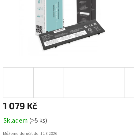
1 079 Kč
Měrná
Skladem
(>5 ks)
cena:
Můžeme doručit do:
12.8.2026