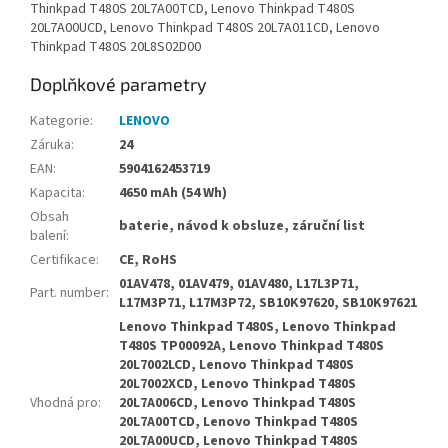
Thinkpad T480S 20L7A00TCD, Lenovo Thinkpad T480S
20L7A00UCD, Lenovo Thinkpad T480S 20L7A011CD, Lenovo
Thinkpad T480S 20L8S02D00
Doplňkové parametry
Kategorie
:
LENOVO
Záruka
:
24
EAN
:
5904162453719
Kapacita
:
4650 mAh (54 Wh)
Obsah
baterie, návod k obsluze, záruční list
balení
:
Certifikace
:
CE, RoHS
01AV478, 01AV479, 01AV480, L17L3P71,
Part. number
:
L17M3P71, L17M3P72, SB10K97620, SB10K97621
Lenovo Thinkpad T480S, Lenovo Thinkpad
T480S TP00092A, Lenovo Thinkpad T480S
20L7002LCD, Lenovo Thinkpad T480S
20L7002XCD, Lenovo Thinkpad T480S
Vhodná pro
:
20L7A006CD, Lenovo Thinkpad T480S
20L7A00TCD, Lenovo Thinkpad T480S
20L7A00UCD, Lenovo Thinkpad T480S