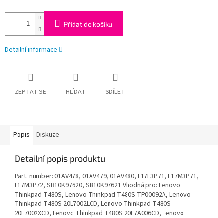
Přidat do košíku
Detailní informace
ZEPTAT SE
HLÍDAT
SDÍLET
Popis
Diskuze
Detailní popis produktu
Part. number: 01AV478, 01AV479, 01AV480, L17L3P71, L17M3P71,
L17M3P72, SB10K97620, SB10K97621 Vhodná pro: Lenovo
Thinkpad T480S, Lenovo Thinkpad T480S TP00092A, Lenovo
Thinkpad T480S 20L7002LCD, Lenovo Thinkpad T480S
20L7002XCD, Lenovo Thinkpad T480S 20L7A006CD, Lenovo