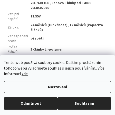
20L7A011CD, Lenovo Thinkpad T480S
20L8S02D00
Vstupní
11.55V
napětí
:
24 měsíců (funkčnost), 12 měsíců (kapacita
Záruka
:
článků)
Zabezpečení
přepětí
proti
:
Počet
3 články Li-polymer
článků
:
Značka
Zhuoneng
Tento web používá soubory cookie. Dalším procházením
článků
:
tohoto webu vyjadřujete souhlas s jejich používáním.. Více
informací
zde
.
Z
á
Nastavení
Vytvořil Shoptet
p
a
t
Odmítnout
Souhlasím
Copyright 2026
baterie-adaptery.cz
. Všechna práva vyhrazena.
í