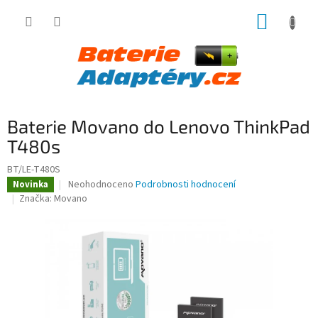
Přejít
NÁKUP
na
obsah
KOŠÍK
Baterie Movano do Lenovo ThinkPad
T480s
BT/LE-T480S
Průměrné
Neohodnoceno
Podrobnosti hodnocení
Novinka
hodnocení
Značka:
Movano
produktu
je
0,0
z
5
hvězdiček.