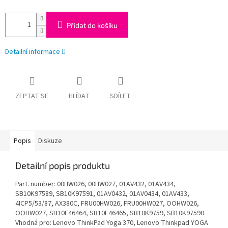
Přidat do košíku
Detailní informace
ZEPTAT SE
HLÍDAT
SDÍLET
Popis
Diskuze
Detailní popis produktu
Part. number: 00HW026, 00HW027, 01AV432, 01AV434,
SB10K97589, SB10K97591, 01AV0432, 01AV0434, 01AV433,
4ICP5/53/87, AX380C, FRU00HW026, FRU00HW027, OOHW026,
OOHW027, SB10F46464, SB10F46465, SB10K9759, SB10K97590
Vhodná pro: Lenovo ThinkPad Yoga 370, Lenovo Thinkpad YOGA