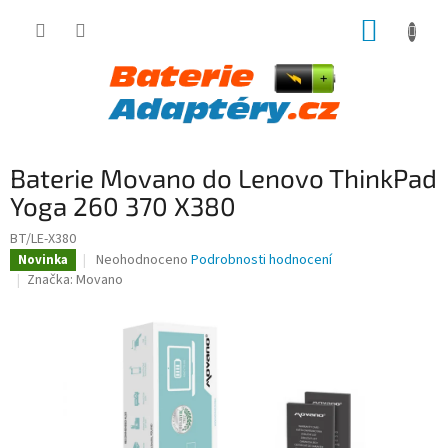
Přejít
NÁKUP
na
obsah
KOŠÍK
Baterie Movano do Lenovo ThinkPad
Yoga 260 370 X380
BT/LE-X380
Průměrné
Neohodnoceno
Podrobnosti hodnocení
Novinka
hodnocení
Značka:
Movano
produktu
je
0,0
z
5
hvězdiček.