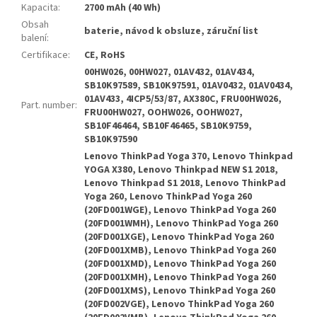
Kapacita
:
2700 mAh (40 Wh)
Obsah
baterie, návod k obsluze, záruční list
balení
:
Certifikace
:
CE, RoHS
00HW026, 00HW027, 01AV432, 01AV434,
SB10K97589, SB10K97591, 01AV0432, 01AV0434,
01AV433, 4ICP5/53/87, AX380C, FRU00HW026,
Part. number
:
FRU00HW027, OOHW026, OOHW027,
SB10F46464, SB10F46465, SB10K9759,
SB10K97590
Lenovo ThinkPad Yoga 370, Lenovo Thinkpad
YOGA X380, Lenovo Thinkpad NEW S1 2018,
Lenovo Thinkpad S1 2018, Lenovo ThinkPad
Yoga 260, Lenovo ThinkPad Yoga 260
(20FD001WGE), Lenovo ThinkPad Yoga 260
(20FD001WMH), Lenovo ThinkPad Yoga 260
(20FD001XGE), Lenovo ThinkPad Yoga 260
(20FD001XMB), Lenovo ThinkPad Yoga 260
(20FD001XMD), Lenovo ThinkPad Yoga 260
(20FD001XMH), Lenovo ThinkPad Yoga 260
(20FD001XMS), Lenovo ThinkPad Yoga 260
(20FD002VGE), Lenovo ThinkPad Yoga 260