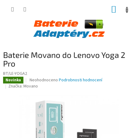
Přejít
NÁKUP
na
obsah
KOŠÍK
Baterie Movano do Lenovo Yoga 2
Pro
BT/LE-YOGA2
Průměrné
Neohodnoceno
Podrobnosti hodnocení
Novinka
hodnocení
Značka:
Movano
produktu
je
0,0
z
5
hvězdiček.