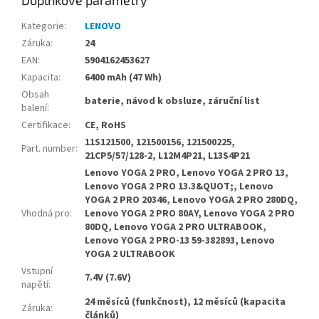
Doplňkové parametry
Kategorie
:
LENOVO
Záruka
:
24
EAN
:
5904162453627
Kapacita
:
6400 mAh (47 Wh)
Obsah
baterie, návod k obsluze, záruční list
balení
:
Certifikace
:
CE, RoHS
11S121500, 121500156, 121500225,
Part. number
:
21CP5/57/128-2, L12M4P21, L13S4P21
Lenovo YOGA 2 PRO, Lenovo YOGA 2 PRO 13,
Lenovo YOGA 2 PRO 13.3&QUOT;, Lenovo
YOGA 2 PRO 20346, Lenovo YOGA 2 PRO 280DQ,
Vhodná pro
:
Lenovo YOGA 2 PRO 80AY, Lenovo YOGA 2 PRO
80DQ, Lenovo YOGA 2 PRO ULTRABOOK,
Lenovo YOGA 2 PRO-13 59-382893, Lenovo
YOGA 2 ULTRABOOK
Vstupní
7.4V (7.6V)
napětí
:
24 měsíců (funkčnost), 12 měsíců (kapacita
Záruka
:
článků)