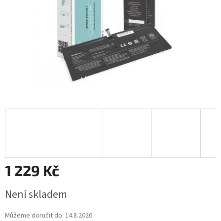
1 229 Kč
Měrná
Není skladem
cena:
Můžeme doručit do:
14.8.2026