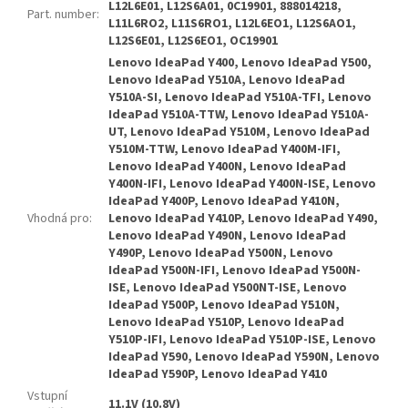
L12L6E01, L12S6A01, 0C19901, 888014218,
Part. number
:
L11L6RO2, L11S6RO1, L12L6EO1, L12S6AO1,
L12S6E01, L12S6EO1, OC19901
Lenovo IdeaPad Y400, Lenovo IdeaPad Y500,
Lenovo IdeaPad Y510A, Lenovo IdeaPad
Y510A-SI, Lenovo IdeaPad Y510A-TFI, Lenovo
IdeaPad Y510A-TTW, Lenovo IdeaPad Y510A-
UT, Lenovo IdeaPad Y510M, Lenovo IdeaPad
Y510M-TTW, Lenovo IdeaPad Y400M-IFI,
Lenovo IdeaPad Y400N, Lenovo IdeaPad
Y400N-IFI, Lenovo IdeaPad Y400N-ISE, Lenovo
IdeaPad Y400P, Lenovo IdeaPad Y410N,
Vhodná pro
:
Lenovo IdeaPad Y410P, Lenovo IdeaPad Y490,
Lenovo IdeaPad Y490N, Lenovo IdeaPad
Y490P, Lenovo IdeaPad Y500N, Lenovo
IdeaPad Y500N-IFI, Lenovo IdeaPad Y500N-
ISE, Lenovo IdeaPad Y500NT-ISE, Lenovo
IdeaPad Y500P, Lenovo IdeaPad Y510N,
Lenovo IdeaPad Y510P, Lenovo IdeaPad
Y510P-IFI, Lenovo IdeaPad Y510P-ISE, Lenovo
IdeaPad Y590, Lenovo IdeaPad Y590N, Lenovo
IdeaPad Y590P, Lenovo IdeaPad Y410
Vstupní
11.1V (10.8V)