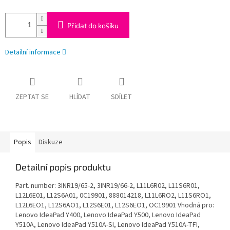
Přidat do košíku
Detailní informace
ZEPTAT SE
HLÍDAT
SDÍLET
Popis
Diskuze
Detailní popis produktu
Part. number: 3INR19/65-2, 3INR19/66-2, L11L6R02, L11S6R01,
L12L6E01, L12S6A01, 0C19901, 888014218, L11L6RO2, L11S6RO1,
L12L6EO1, L12S6AO1, L12S6E01, L12S6EO1, OC19901 Vhodná pro:
Lenovo IdeaPad Y400, Lenovo IdeaPad Y500, Lenovo IdeaPad
Y510A, Lenovo IdeaPad Y510A-SI, Lenovo IdeaPad Y510A-TFI,