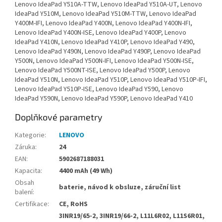
Lenovo IdeaPad Y510A-TTW, Lenovo IdeaPad Y510A-UT, Lenovo
IdeaPad Y510M, Lenovo IdeaPad Y510M-TTW, Lenovo IdeaPad
Y400M-IFI, Lenovo IdeaPad Y400N, Lenovo IdeaPad Y400N-IFI,
Lenovo IdeaPad Y400N-ISE, Lenovo IdeaPad Y400P, Lenovo
IdeaPad Y410N, Lenovo IdeaPad Y410P, Lenovo IdeaPad Y490,
Lenovo IdeaPad Y490N, Lenovo IdeaPad Y490P, Lenovo IdeaPad
Y500N, Lenovo IdeaPad Y500N-IFI, Lenovo IdeaPad Y500N-ISE,
Lenovo IdeaPad Y500NT-ISE, Lenovo IdeaPad Y500P, Lenovo
IdeaPad Y510N, Lenovo IdeaPad Y510P, Lenovo IdeaPad Y510P-IFI,
Lenovo IdeaPad Y510P-ISE, Lenovo IdeaPad Y590, Lenovo
IdeaPad Y590N, Lenovo IdeaPad Y590P, Lenovo IdeaPad Y410
Doplňkové parametry
Kategorie
:
LENOVO
Záruka
:
24
EAN
:
5902687188031
Kapacita
:
4400 mAh (49 Wh)
Obsah
baterie, návod k obsluze, záruční list
balení
:
Certifikace
:
CE, RoHS
3INR19/65-2, 3INR19/66-2, L11L6R02, L11S6R01,