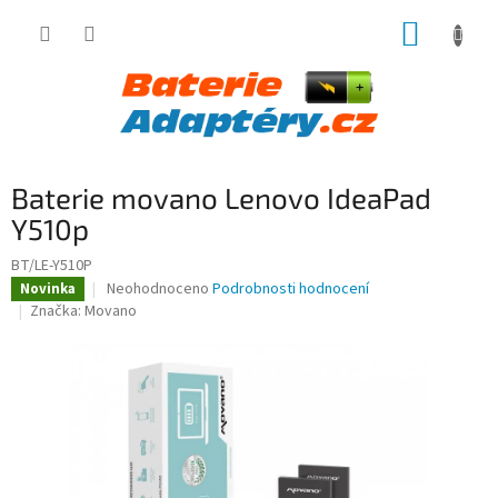
Přejít
NÁKUP
na
obsah
KOŠÍK
Baterie movano Lenovo IdeaPad
Y510p
BT/LE-Y510P
Průměrné
Neohodnoceno
Podrobnosti hodnocení
Novinka
hodnocení
Značka:
Movano
produktu
je
0,0
z
5
hvězdiček.