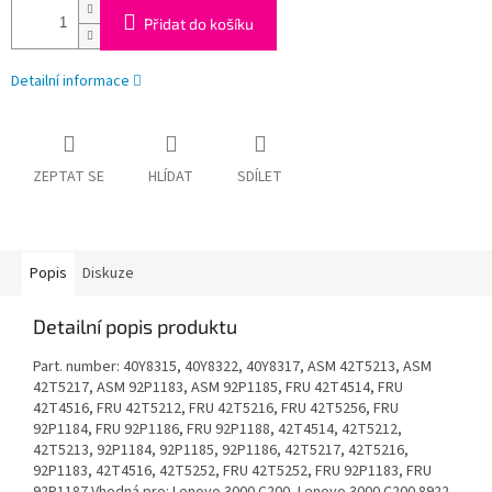
Přidat do košíku
Detailní informace
ZEPTAT SE
HLÍDAT
SDÍLET
Popis
Diskuze
Detailní popis produktu
Part. number: 40Y8315, 40Y8322, 40Y8317, ASM 42T5213, ASM
42T5217, ASM 92P1183, ASM 92P1185, FRU 42T4514, FRU
42T4516, FRU 42T5212, FRU 42T5216, FRU 42T5256, FRU
92P1184, FRU 92P1186, FRU 92P1188, 42T4514, 42T5212,
42T5213, 92P1184, 92P1185, 92P1186, 42T5217, 42T5216,
92P1183, 42T4516, 42T5252, FRU 42T5252, FRU 92P1183, FRU