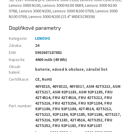
92P1187 Vhodná pro: Lenovo 3000 C200, Lenovo 3000 C200 8922,
Lenovo 3000 N100, Lenovo 3000 N100 0689, Lenovo 3000 N100
0768, Lenovo 3000 N200, Lenovo 3000 N200 0769, Lenovo 3000
N100 0769, Lenovo 3000 N200 (15.4" WIDESCREEN)
Doplňkové parametry
Kategorie
:
LENOVO
Záruka
:
24
EAN
:
5902687187881
Kapacita
:
4400 mAh (49 Wh)
Obsah
baterie, návod k obsluze, záruční list
balení
:
Certifikace
:
CE, RoHS
40Y8315, 40Y8322, 40Y8317, ASM 42T5213, ASM
42T5217, ASM 92P1183, ASM 92P1185, FRU
42T4514, FRU 42T4516, FRU 42T5212, FRU
42T5216, FRU 42T5256, FRU 92P1184, FRU
Part. number
:
92P1186, FRU 92P1188, 42T4514, 42T5212,
42T5213, 92P1184, 92P1185, 92P1186, 42T5217,
42T5216, 92P1183, 42T4516, 42T5252, FRU
42T5252, FRU 92P1183, FRU 92P1187