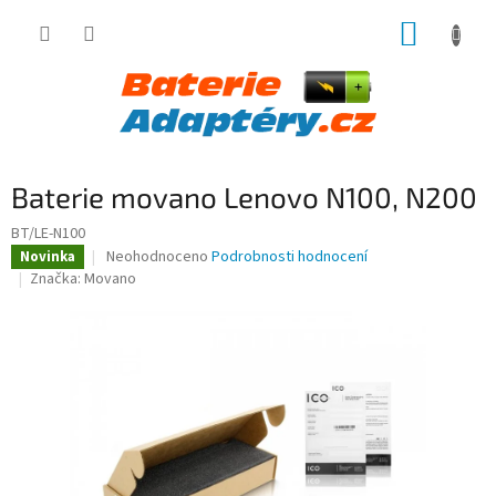
Přejít
NÁKUP
na
obsah
KOŠÍK
Baterie movano Lenovo N100, N200
BT/LE-N100
Průměrné
Neohodnoceno
Podrobnosti hodnocení
Novinka
hodnocení
Značka:
Movano
produktu
je
0,0
z
5
hvězdiček.