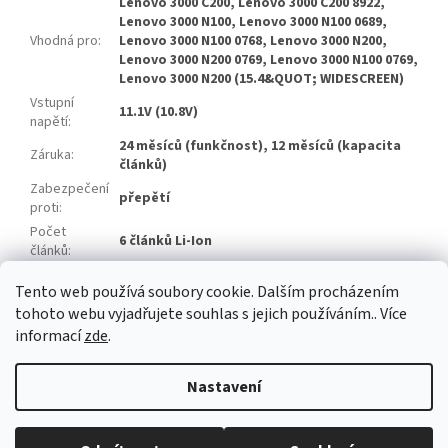
Lenovo 3000 C200, Lenovo 3000 C200 8922,
Lenovo 3000 N100, Lenovo 3000 N100 0689,
Vhodná pro
:
Lenovo 3000 N100 0768, Lenovo 3000 N200,
Lenovo 3000 N200 0769, Lenovo 3000 N100 0769,
Lenovo 3000 N200 (15.4&QUOT; WIDESCREEN)
Vstupní
11.1V (10.8V)
napětí
:
24 měsíců (funkčnost), 12 měsíců (kapacita
Záruka
:
článků)
Zabezpečení
přepětí
proti
:
Počet
6 článků Li-Ion
článků
:
Značka
Zhuoneng
Tento web používá soubory cookie. Dalším procházením
článků
:
tohoto webu vyjadřujete souhlas s jejich používáním.. Více
informací
zde
.
Z
á
Nastavení
Vytvořil Shoptet
p
a
t