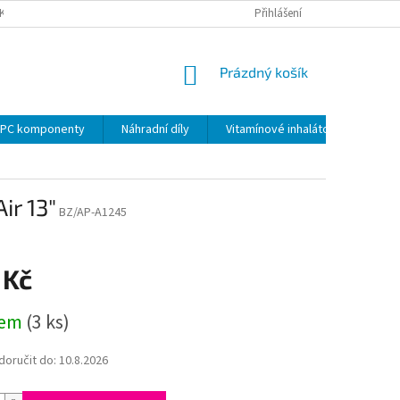
KY
PODMÍNKY OCHRANY OSOBNÍCH ÚDAJŮ
Přihlášení
VRÁCENÍ ZBOŽÍ VE 14 D
NÁKUPNÍ
Prázdný košík
KOŠÍK
PC komponenty
Náhradní díly
Vitamínové inhalátory
r 13"
BZ/AP-A1245
 Kč
dem
(3 ks)
oručit do:
10.8.2026