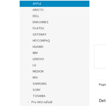
n
APPLE
e
ARISTO
l
DELL
EMACHINES
FUJITSU
GATEWAY
HP/COMPAQ
HUAWEI
IBM
LENOVO
LG
MEDION
MSI
SAMSUNG
Popi
SONY
TOSHIBA
Det
Pro AKU nářadí