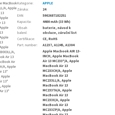
ple MacBook
Kategorie
:
APPLE
LL/A, Apple
Záruka
:
24
 13
EAN
:
5902687182251
Apple
Kapacita
:
4400 mAh (33 Wh)
r 13
 Apple
Obsah
baterie, návod k
13
balení
:
obsluze, záruční list
 Apple
Certifikace
:
CE, RoHS
13
Part. number
:
A1237, A1245, A1304
 Apple
Apple Macbook AIR 13-
MB003LL/A,
INCH, Apple MacBook
ok Air 13
Air 13 MC233*/A, Apple
acBook Air
MacBook Air 13
A/A, Apple
MC233CH/A, Apple
r 13"
MacBook Air 13
, Apple
MC233LL/A, Apple
r 13"
MacBook Air 13
, Apple
MC233TA/A, Apple
ir 13"
MacBook Air 13
MC233X/A, Apple
MacBook Air 13
MC233ZP/A, Apple
MacBook Air 13