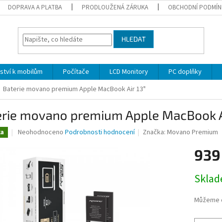
DOPRAVA A PLATBA
PRODLOUŽENÁ ZÁRUKA
OBCHODNÍ PODMÍN
HLEDAT
nství k mobilům
Počítače
LCD Monitory
PC doplňky
Baterie movano premium Apple MacBook Air 13"
erie movano premium Apple MacBook Ai
Průměrné
Neohodnoceno
Podrobnosti hodnocení
Značka:
Movano Premium
ka
hodnocení
produktu
939
je
0,0
Měrná
Skla
z
cena:
5
hvězdiček.
Můžeme d