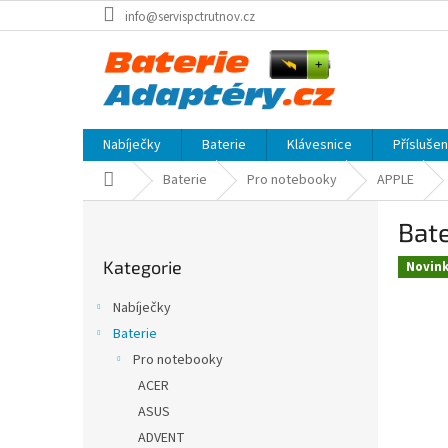
Přejít
info@servispctrutnov.cz
na
obsah
Nabíječky
Baterie
Klávesnice
Přísluše
Domů
Baterie
Pro notebooky
APPLE
P
Bat
o
Přeskočit
s
Kategorie
kategorie
Novin
t
r
Nabíječky
a
Baterie
n
Pro notebooky
n
í
ACER
p
ASUS
a
ADVENT