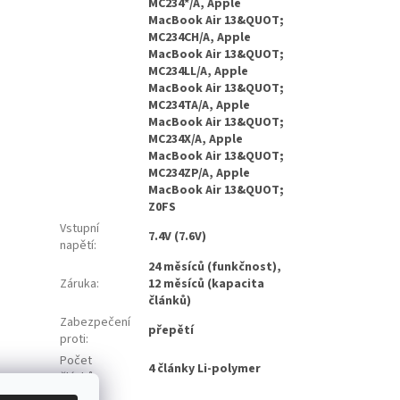
MC234*/A, Apple
MacBook Air 13&QUOT;
MC234CH/A, Apple
MacBook Air 13&QUOT;
MC234LL/A, Apple
MacBook Air 13&QUOT;
MC234TA/A, Apple
MacBook Air 13&QUOT;
MC234X/A, Apple
MacBook Air 13&QUOT;
MC234ZP/A, Apple
MacBook Air 13&QUOT;
Z0FS
Vstupní
7.4V (7.6V)
napětí
:
24 měsíců (funkčnost),
Záruka
:
12 měsíců (kapacita
článků)
Zabezpečení
přepětí
proti
:
Počet
4 články Li-polymer
článků
:
Značka