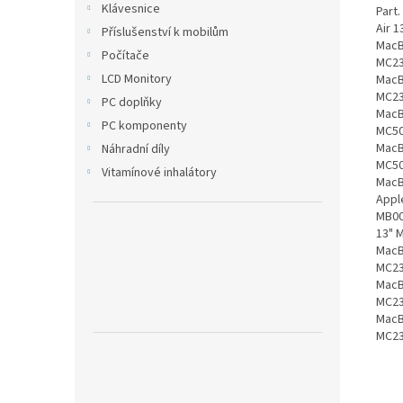
Klávesnice
Part
Air 
Příslušenství k mobilům
MacB
Počítače
MC23
LCD Monitory
MacB
MC23
PC doplňky
MacB
PC komponenty
MC50
MacB
Náhradní díly
MC50
Vitamínové inhalátory
MacB
Appl
MB00
13" 
MacB
MC23
MacB
MC23
MacB
MC23