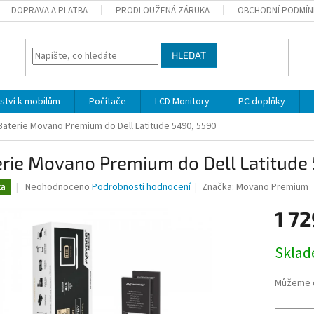
DOPRAVA A PLATBA
PRODLOUŽENÁ ZÁRUKA
OBCHODNÍ PODMÍN
HLEDAT
nství k mobilům
Počítače
LCD Monitory
PC doplňky
Baterie Movano Premium do Dell Latitude 5490, 5590
erie Movano Premium do Dell Latitude
Průměrné
Neohodnoceno
Podrobnosti hodnocení
Značka:
Movano Premium
ka
hodnocení
produktu
1 72
je
0,0
Měrná
Skla
z
cena:
5
hvězdiček.
Můžeme d