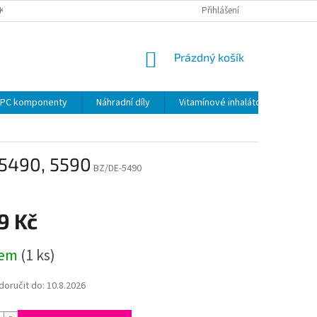
KY
PODMÍNKY OCHRANY OSOBNÍCH ÚDAJŮ
Přihlášení
VRÁCENÍ ZBOŽÍ VE 14 D
NÁKUPNÍ
Prázdný košík
KOŠÍK
PC komponenty
Náhradní díly
Vitamínové inhalátory
 5490, 5590
BZ/DE-5490
9 Kč
dem
(1 ks)
oručit do:
10.8.2026