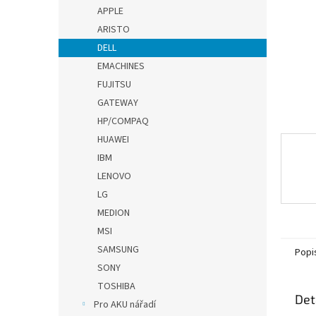
n
APPLE
e
ARISTO
l
DELL
EMACHINES
FUJITSU
GATEWAY
HP/COMPAQ
HUAWEI
IBM
LENOVO
LG
MEDION
MSI
SAMSUNG
Popi
SONY
TOSHIBA
Det
Pro AKU nářadí