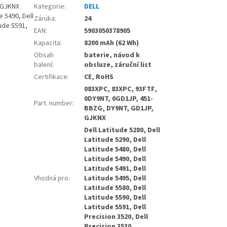
 GJKNX
Kategorie
:
DELL
e 5490, Dell
Záruka
:
24
tude 5591,
EAN
:
5903050378905
Kapacita
:
8200 mAh (62 Wh)
Obsah
baterie, návod k
balení
:
obsluze, záruční list
Certifikace
:
CE, RoHS
083XPC, 83XPC, 93FTF,
0DY9NT, 0GD1JP, 451-
Part. number
:
BBZG, DY9NT, GD1JP,
GJKNX
Dell Latitude 5280, Dell
Latitude 5290, Dell
Latitude 5480, Dell
Latitude 5490, Dell
Latitude 5491, Dell
Vhodná pro
:
Latitude 5495, Dell
Latitude 5580, Dell
Latitude 5590, Dell
Latitude 5591, Dell
Precision 3520, Dell
Precision 3530