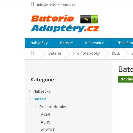
Přejít
info@servispctrutnov.cz
na
obsah
Nabíječky
Baterie
Klávesnice
Přísluše
Domů
Baterie
Pro notebooky
DELL
P
Bat
o
Přeskočit
s
Kategorie
kategorie
Novin
t
r
Nabíječky
a
Baterie
n
Pro notebooky
n
í
ACER
p
ASUS
a
ADVENT