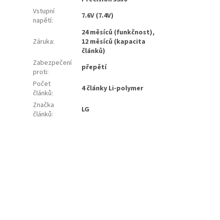
Vstupní
7.6V (7.4V)
napětí
:
24 měsíců (funkčnost),
Záruka
:
12 měsíců (kapacita
článků)
Zabezpečení
přepětí
proti
:
Počet
4 články Li-polymer
článků
:
Značka
LG
článků
: