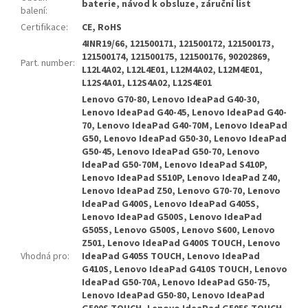
baterie, návod k obsluze, záruční list
balení
:
Certifikace
:
CE, RoHS
4INR19/66, 121500171, 121500172, 121500173,
121500174, 121500175, 121500176, 90202869,
Part. number
:
L12L4A02, L12L4E01, L12M4A02, L12M4E01,
L12S4A01, L12S4A02, L12S4E01
Lenovo G70-80, Lenovo IdeaPad G40-30,
Lenovo IdeaPad G40-45, Lenovo IdeaPad G40-
70, Lenovo IdeaPad G40-70M, Lenovo IdeaPad
G50, Lenovo IdeaPad G50-30, Lenovo IdeaPad
G50-45, Lenovo IdeaPad G50-70, Lenovo
IdeaPad G50-70M, Lenovo IdeaPad S410P,
Lenovo IdeaPad S510P, Lenovo IdeaPad Z40,
Lenovo IdeaPad Z50, Lenovo G70-70, Lenovo
IdeaPad G400S, Lenovo IdeaPad G405S,
Lenovo IdeaPad G500S, Lenovo IdeaPad
G505S, Lenovo G500S, Lenovo S600, Lenovo
Z501, Lenovo IdeaPad G400S TOUCH, Lenovo
Vhodná pro
:
IdeaPad G405S TOUCH, Lenovo IdeaPad
G410S, Lenovo IdeaPad G410S TOUCH, Lenovo
IdeaPad G50-70A, Lenovo IdeaPad G50-75,
Lenovo IdeaPad G50-80, Lenovo IdeaPad