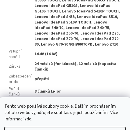
G500S TOUCH, Lenovo IdeaPad G505S TOUCH,
Lenovo IdeaPad G510S, Lenovo IdeaPad
G510S TOUCH, Lenovo IdeaPad S410P TOUCH,
Lenovo IdeaPad S435, Lenovo IdeaPad S510,
Lenovo IdeaPad S510P TOUCH, Lenovo
IdeaPad Z40-70, Lenovo IdeaPad Z40-75,
Lenovo IdeaPad Z50-70, Lenovo IdeaPad Z70,
Lenovo IdeaPad Z70-70, Lenovo IdeaPad Z70-
80, Lenovo G70-70 80HW007CPB, Lenovo Z710
Vstupní
14.4V (14.8V)
napětí
:
24 měsíců (funkčnost), 12 měsíců (kapacita
Záruka
:
článků)
Zabezpečení
přepětí
proti
:
Počet
8 článků Li-Ion
článků
:
Značka
Zhuoneng
Tento web používá soubory cookie. Dalším procházením
článků
:
tohoto webu vyjadřujete souhlas s jejich používáním.. Více
informací
zde
.
Z