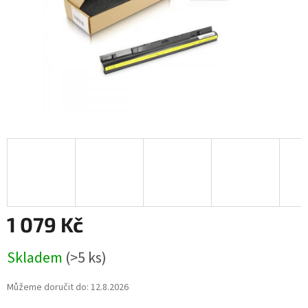
1 079 Kč
Měrná
Skladem
(>5 ks)
cena:
Můžeme doručit do:
12.8.2026