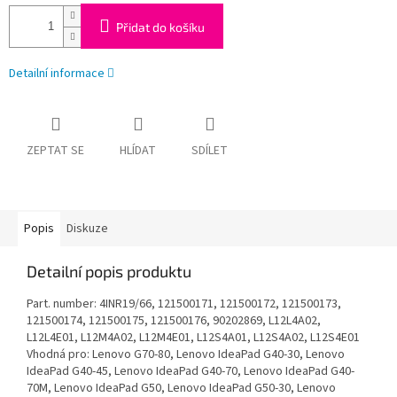
Přidat do košíku
Detailní informace
ZEPTAT SE
HLÍDAT
SDÍLET
Popis
Diskuze
Detailní popis produktu
Part. number: 4INR19/66, 121500171, 121500172, 121500173,
121500174, 121500175, 121500176, 90202869, L12L4A02,
L12L4E01, L12M4A02, L12M4E01, L12S4A01, L12S4A02, L12S4E01
Vhodná pro: Lenovo G70-80, Lenovo IdeaPad G40-30, Lenovo
IdeaPad G40-45, Lenovo IdeaPad G40-70, Lenovo IdeaPad G40-
70M, Lenovo IdeaPad G50, Lenovo IdeaPad G50-30, Lenovo