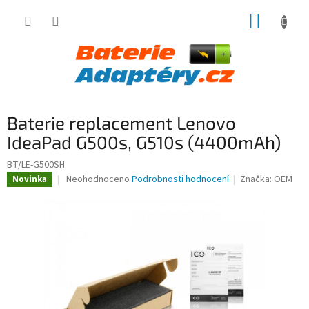
Přejít
NÁKUP
na
obsah
KOŠÍK
Baterie replacement Lenovo
IdeaPad G500s, G510s (4400mAh)
BT/LE-G500SH
Průměrné
Neohodnoceno
Podrobnosti hodnocení
Značka:
OEM
Novinka
hodnocení
produktu
je
0,0
z
5
hvězdiček.