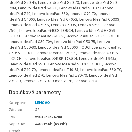
IdeaPad G50-45, Lenovo IdeaPad G50-70, Lenovo IdeaPad G50-
70M, Lenovo IdeaPad S410P, Lenovo IdeaPad S510P, Lenovo
IdeaPad Z40, Lenovo IdeaPad Z50, Lenovo G70-70, Lenovo
IdeaPad G400S, Lenovo IdeaPad G405S, Lenovo IdeaPad G500S,
Lenovo IdeaPad G505S, Lenovo G500S, Lenovo S600, Lenovo
Z501, Lenovo IdeaPad G400S TOUCH, Lenovo IdeaPad G405S
TOUCH, Lenovo IdeaPad G410S, Lenovo IdeaPad G410S TOUCH,
Lenovo IdeaPad G50-70A, Lenovo IdeaPad G50-75, Lenovo
IdeaPad G50-80, Lenovo IdeaPad G500S TOUCH, Lenovo IdeaPad
G505S TOUCH, Lenovo IdeaPad G510S, Lenovo IdeaPad G510S
TOUCH, Lenovo IdeaPad S410P TOUCH, Lenovo IdeaPad S435,
Lenovo IdeaPad S510, Lenovo IdeaPad S510P TOUCH, Lenovo
IdeaPad Z40-70, Lenovo IdeaPad Z40-75, Lenovo IdeaPad Z50-70,
Lenovo IdeaPad Z70, Lenovo IdeaPad Z70-70, Lenovo IdeaPad
Z70-80, Lenovo G70-70 80HW007CPB, Lenovo Z710
Doplňkové parametry
Kategorie
:
LENOVO
Záruka
:
24
EAN
:
5903050376284
Kapacita
:
4400 mAh (63 Wh)
Obsah