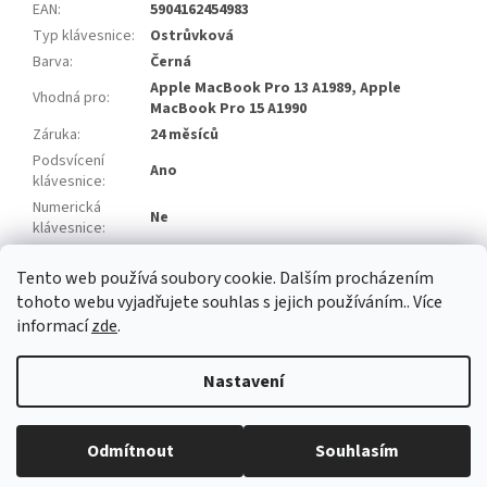
EAN
:
5904162454983
Typ klávesnice
:
Ostrůvková
Barva
:
Černá
Apple MacBook Pro 13 A1989, Apple
Vhodná pro
:
MacBook Pro 15 A1990
Záruka
:
24 měsíců
Podsvícení
Ano
klávesnice
:
Numerická
Ne
klávesnice
:
Klávesa Enter
:
Velká
Tento web používá soubory cookie. Dalším procházením
Položka byla vyprodána…
tohoto webu vyjadřujete souhlas s jejich používáním.. Více
informací
zde
.
Z
á
Nastavení
Vytvořil Shoptet
p
a
t
Odmítnout
Souhlasím
Copyright 2026
baterie-adaptery.cz
. Všechna práva vyhrazena.
í