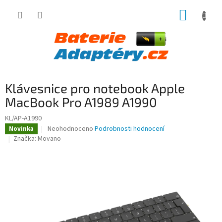
Přejít
NÁKUP
na
obsah
KOŠÍK
Klávesnice pro notebook Apple
MacBook Pro A1989 A1990
KL/AP-A1990
Průměrné
Neohodnoceno
Podrobnosti hodnocení
Novinka
hodnocení
Značka:
Movano
produktu
je
0,0
z
5
hvězdiček.