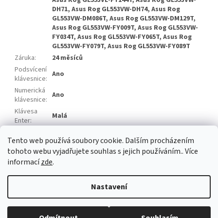
Asus Rog GL553VE-FY144T, Asus Rog GL553VW-
DH71, Asus Rog GL553VW-DH74, Asus Rog
GL553VW-DM086T, Asus Rog GL553VW-DM129T,
Asus Rog GL553VW-FY009T, Asus Rog GL553VW-
FY034T, Asus Rog GL553VW-FY065T, Asus Rog
GL553VW-FY079T, Asus Rog GL553VW-FY089T
Záruka
:
24 měsíců
Podsvícení
Ano
klávesnice
:
Numerická
Ano
klávesnice
:
Klávesa
Malá
Enter
:
Rozložení
QWERTY US
Tento web používá soubory cookie. Dalším procházením
klávesnice
:
tohoto webu vyjadřujete souhlas s jejich používáním.. Více
informací
zde
.
Z
á
Nastavení
Vytvořil Shoptet
p
a
t