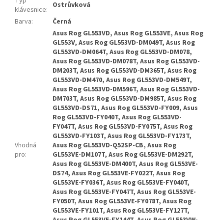
Typ
Ostrůvková
klávesnice
:
Barva
:
Černá
Asus Rog GL553VD, Asus Rog GL553VE, Asus Rog
GL553V, Asus Rog GL553VD-DM049T, Asus Rog
GL553VD-DM064T, Asus Rog GL553VD-DM078,
Asus Rog GL553VD-DM078T, Asus Rog GL553VD-
DM203T, Asus Rog GL553VD-DM365T, Asus Rog
GL553VD-DM470, Asus Rog GL553VD-DM549T,
Asus Rog GL553VD-DM596T, Asus Rog GL553VD-
DM703T, Asus Rog GL553VD-DM985T, Asus Rog
GL553VD-DS71, Asus Rog GL553VD-FY009, Asus
Rog GL553VD-FY040T, Asus Rog GL553VD-
FY047T, Asus Rog GL553VD-FY075T, Asus Rog
GL553VD-FY103T, Asus Rog GL553VD-FY173T,
Vhodná
Asus Rog GL553VD-Q52SP-CB, Asus Rog
pro
:
GL553VE-DM107T, Asus Rog GL553VE-DM292T,
Asus Rog GL553VE-DM400T, Asus Rog GL553VE-
DS74, Asus Rog GL553VE-FY022T, Asus Rog
GL553VE-FY036T, Asus Rog GL553VE-FY040T,
Asus Rog GL553VE-FY047T, Asus Rog GL553VE-
FY050T, Asus Rog GL553VE-FY078T, Asus Rog
GL553VE-FY101T, Asus Rog GL553VE-FY127T,