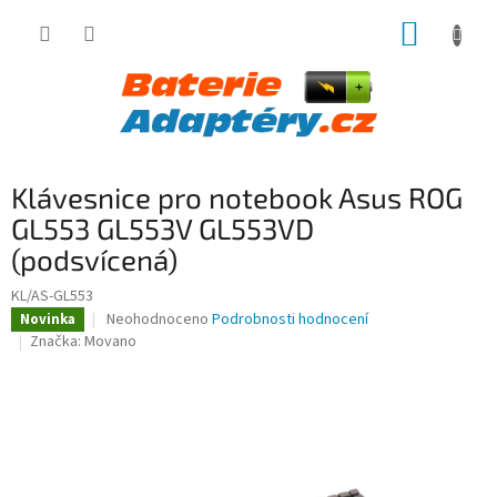
Přejít
NÁKUP
na
obsah
KOŠÍK
Klávesnice pro notebook Asus ROG
GL553 GL553V GL553VD
(podsvícená)
KL/AS-GL553
Průměrné
Neohodnoceno
Podrobnosti hodnocení
Novinka
hodnocení
Značka:
Movano
produktu
je
0,0
z
5
hvězdiček.