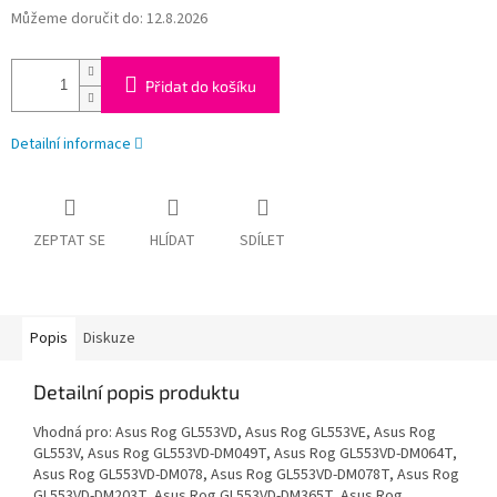
Můžeme doručit do:
12.8.2026
Přidat do košíku
Detailní informace
ZEPTAT SE
HLÍDAT
SDÍLET
Popis
Diskuze
Detailní popis produktu
Vhodná pro: Asus Rog GL553VD, Asus Rog GL553VE, Asus Rog
GL553V, Asus Rog GL553VD-DM049T, Asus Rog GL553VD-DM064T,
Asus Rog GL553VD-DM078, Asus Rog GL553VD-DM078T, Asus Rog
GL553VD-DM203T, Asus Rog GL553VD-DM365T, Asus Rog