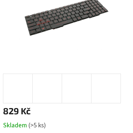
829 Kč
Měrná
Skladem
(>5 ks)
cena: