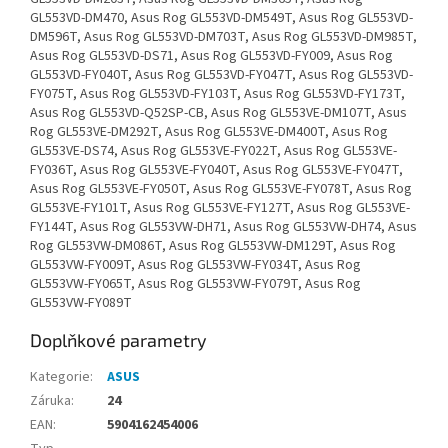
GL553VD-DM470, Asus Rog GL553VD-DM549T, Asus Rog GL553VD-
DM596T, Asus Rog GL553VD-DM703T, Asus Rog GL553VD-DM985T,
Asus Rog GL553VD-DS71, Asus Rog GL553VD-FY009, Asus Rog
GL553VD-FY040T, Asus Rog GL553VD-FY047T, Asus Rog GL553VD-
FY075T, Asus Rog GL553VD-FY103T, Asus Rog GL553VD-FY173T,
Asus Rog GL553VD-Q52SP-CB, Asus Rog GL553VE-DM107T, Asus
Rog GL553VE-DM292T, Asus Rog GL553VE-DM400T, Asus Rog
GL553VE-DS74, Asus Rog GL553VE-FY022T, Asus Rog GL553VE-
FY036T, Asus Rog GL553VE-FY040T, Asus Rog GL553VE-FY047T,
Asus Rog GL553VE-FY050T, Asus Rog GL553VE-FY078T, Asus Rog
GL553VE-FY101T, Asus Rog GL553VE-FY127T, Asus Rog GL553VE-
FY144T, Asus Rog GL553VW-DH71, Asus Rog GL553VW-DH74, Asus
Rog GL553VW-DM086T, Asus Rog GL553VW-DM129T, Asus Rog
GL553VW-FY009T, Asus Rog GL553VW-FY034T, Asus Rog
GL553VW-FY065T, Asus Rog GL553VW-FY079T, Asus Rog
GL553VW-FY089T
Doplňkové parametry
Kategorie
:
ASUS
Záruka
:
24
EAN
:
5904162454006