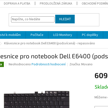
DOPRAVA A PLATBA
PRODLOUŽENÁ ZÁRUKA
OBCHODNÍ PODMÍN
HLEDAT
nství k mobilům
Počítače
LCD Monitory
PC doplňky
Klávesnice pro notebook Dell E6400 (podsvícená) - repasováno
esnice pro notebook Dell E6400 (pods
Průměrné
Neohodnoceno
Podrobnosti hodnocení
Značka:
Movano
ka
hodnocení
produktu
609
je
0,0
Měrná
Skla
z
cena:
5
hvězdiček.
Můžeme d