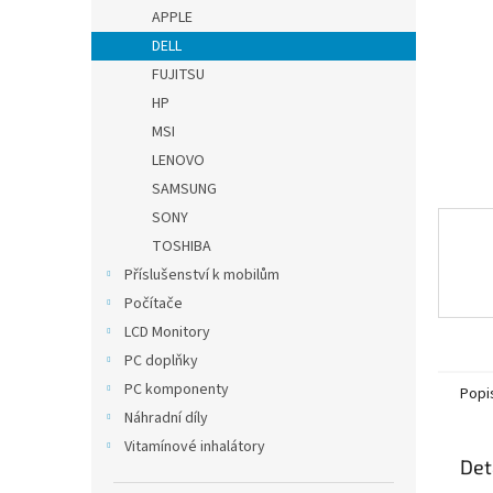
n
APPLE
e
DELL
l
FUJITSU
HP
MSI
LENOVO
SAMSUNG
SONY
TOSHIBA
Příslušenství k mobilům
Počítače
LCD Monitory
PC doplňky
PC komponenty
Popi
Náhradní díly
Vitamínové inhalátory
Det