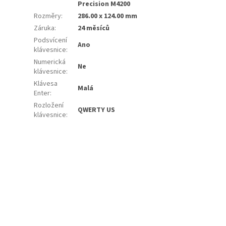
Precision M4200
Rozměry
:
286.00 x 124.00 mm
Záruka
:
24 měsíců
Podsvícení
Ano
klávesnice
:
Numerická
Ne
klávesnice
:
Klávesa
Malá
Enter
:
Rozložení
QWERTY US
klávesnice
: