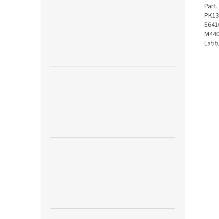
Part
PK13
E6410
M4400
Latit