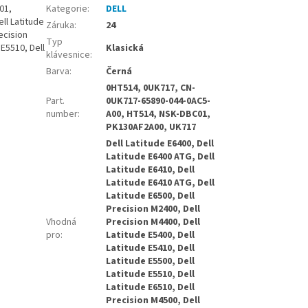
01,
Kategorie
:
DELL
ll Latitude
Záruka
:
24
ecision
Typ
 E5510, Dell
Klasická
klávesnice
:
Barva
:
Černá
0HT514, 0UK717, CN-
Part.
0UK717-65890-044-0AC5-
number
:
A00, HT514, NSK-DBC01,
PK130AF2A00, UK717
Dell Latitude E6400, Dell
Latitude E6400 ATG, Dell
Latitude E6410, Dell
Latitude E6410 ATG, Dell
Latitude E6500, Dell
Precision M2400, Dell
Vhodná
Precision M4400, Dell
pro
:
Latitude E5400, Dell
Latitude E5410, Dell
Latitude E5500, Dell
Latitude E5510, Dell
Latitude E6510, Dell
Precision M4500, Dell