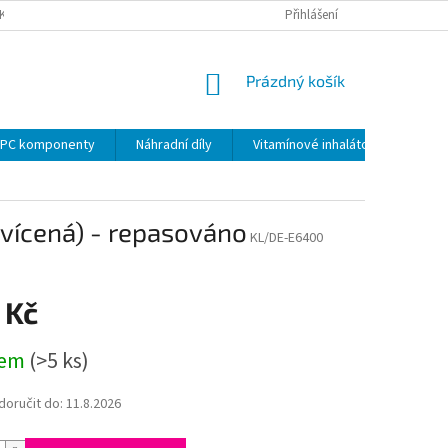
KY
PODMÍNKY OCHRANY OSOBNÍCH ÚDAJŮ
Přihlášení
VRÁCENÍ ZBOŽÍ VE 14 D
NÁKUPNÍ
Prázdný košík
KOŠÍK
PC komponenty
Náhradní díly
Vitamínové inhalátory
vícená) - repasováno
KL/DE-E6400
 Kč
dem
(>5 ks)
oručit do:
11.8.2026