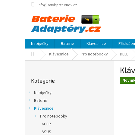
Přejít
info@servispctrutnov.cz
na
obsah
Nabíječky
Baterie
Klávesnice
Přísluše
Domů
Klávesnice
Pro notebooky
DELL
P
Kláv
o
Přeskočit
s
Kategorie
kategorie
Novin
t
r
Nabíječky
a
Baterie
n
Klávesnice
n
í
Pro notebooky
p
ACER
a
ASUS