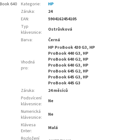
oBook 640
Kategorie
:
HP
Záruka
:
24
EAN
:
5904162454105
Typ
Ostrůvková
klávesnice
:
Barva
:
Černá
HP ProBook 430 G3, HP
ProBook 440 G3, HP
ProBook 640 G2, HP
Vhodná
ProBook 640 G3, HP
pro
:
ProBook 645 G2, HP
ProBook 645 G3, HP
ProBook 445 G3
Záruka
:
24 měsíců
Podsvícení
Ne
klávesnice
:
Numerická
Ne
klávesnice
:
Klávesa
Malá
Enter
:
Rozložení