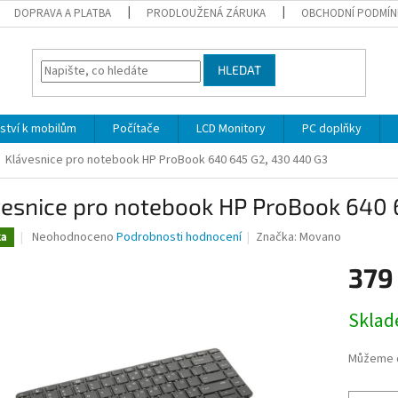
DOPRAVA A PLATBA
PRODLOUŽENÁ ZÁRUKA
OBCHODNÍ PODMÍN
HLEDAT
nství k mobilům
Počítače
LCD Monitory
PC doplňky
Klávesnice pro notebook HP ProBook 640 645 G2, 430 440 G3
vesnice pro notebook HP ProBook 640 
Průměrné
Neohodnoceno
Podrobnosti hodnocení
Značka:
Movano
ka
hodnocení
produktu
379
je
0,0
Měrná
Skla
z
cena:
5
hvězdiček.
Můžeme d