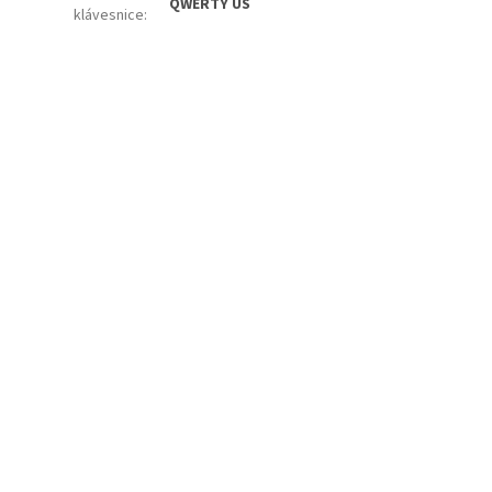
QWERTY US
klávesnice
: