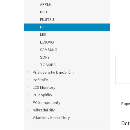
n
APPLE
e
DELL
l
FUJITSU
HP
MSI
LENOVO
SAMSUNG
SONY
TOSHIBA
Příslušenství k mobilům
Počítače
LCD Monitory
PC doplňky
PC komponenty
Popi
Náhradní díly
Vitamínové inhalátory
Det