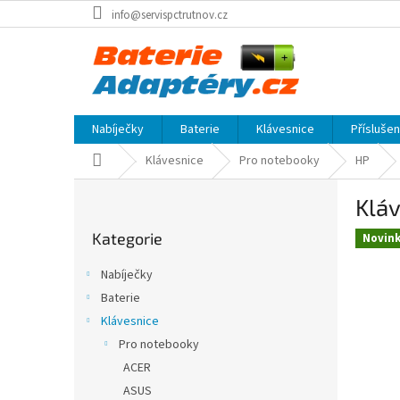
Přejít
info@servispctrutnov.cz
na
obsah
Nabíječky
Baterie
Klávesnice
Přísluše
Domů
Klávesnice
Pro notebooky
HP
P
Klá
o
Přeskočit
s
Kategorie
kategorie
Novin
t
r
Nabíječky
a
Baterie
n
Klávesnice
n
í
Pro notebooky
p
ACER
a
ASUS