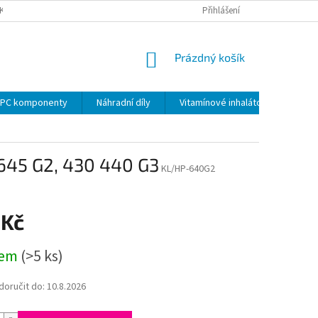
KY
PODMÍNKY OCHRANY OSOBNÍCH ÚDAJŮ
Přihlášení
VRÁCENÍ ZBOŽÍ VE 14 D
NÁKUPNÍ
Prázdný košík
KOŠÍK
PC komponenty
Náhradní díly
Vitamínové inhalátory
645 G2, 430 440 G3
KL/HP-640G2
 Kč
dem
(>5 ks)
oručit do:
10.8.2026