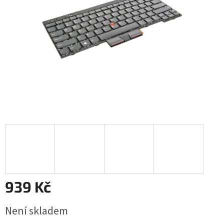
939 Kč
Měrná
Není skladem
cena: