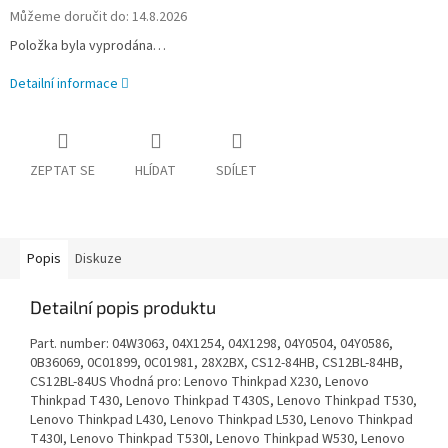
Můžeme doručit do:
14.8.2026
Položka byla vyprodána…
Detailní informace
ZEPTAT SE
HLÍDAT
SDÍLET
Popis
Diskuze
Detailní popis produktu
Part. number: 04W3063, 04X1254, 04X1298, 04Y0504, 04Y0586,
0B36069, 0C01899, 0C01981, 28X2BX, CS12-84HB, CS12BL-84HB,
CS12BL-84US Vhodná pro: Lenovo Thinkpad X230, Lenovo
Thinkpad T430, Lenovo Thinkpad T430S, Lenovo Thinkpad T530,
Lenovo Thinkpad L430, Lenovo Thinkpad L530, Lenovo Thinkpad
T430I, Lenovo Thinkpad T530I, Lenovo Thinkpad W530, Lenovo