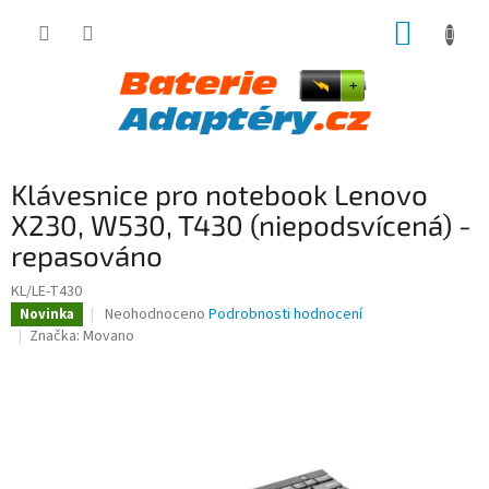
Přejít
NÁKUP
na
obsah
KOŠÍK
Klávesnice pro notebook Lenovo
X230, W530, T430 (niepodsvícená) -
repasováno
KL/LE-T430
Průměrné
Neohodnoceno
Podrobnosti hodnocení
Novinka
hodnocení
Značka:
Movano
produktu
je
0,0
z
5
hvězdiček.