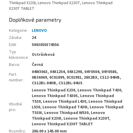
Thinkpad X230I, Lenovo Thinkpad X230T, Lenovo Thinkpad
X230T TABLET
Doplňkové parametry
Kategorie
:
LENOVO
Záruka
:
24
EAN
:
5903050374556
Typ
Ostrůvková
klávesnice
:
Barva
:
Černá
04W3063, 04X1254, 04X1298, 04Y0504, 04Y0586,
Part.
0B36069, 0C01899, 0C01981, 28X2BX, CS12-84HB,
number
:
CS12BL-84HB, CS12BL-84US
Lenovo Thinkpad X230, Lenovo Thinkpad T430,
Lenovo Thinkpad T430S, Lenovo Thinkpad
T530, Lenovo Thinkpad L430, Lenovo Thinkpad
Vhodná
L530, Lenovo Thinkpad T430I, Lenovo Thinkpad
pro
:
T530I, Lenovo Thinkpad W530, Lenovo
Thinkpad X230I, Lenovo Thinkpad X230T,
Lenovo Thinkpad X230T TABLET
Rozměry
:
286.00 x 145.00 mm